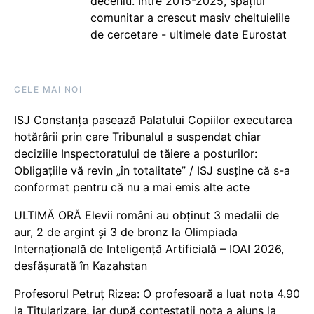
deceniu. Între 2015-2025, spațiul
comunitar a crescut masiv cheltuielile
de cercetare - ultimele date Eurostat
CELE MAI NOI
ISJ Constanța pasează Palatului Copiilor executarea
hotărârii prin care Tribunalul a suspendat chiar
deciziile Inspectoratului de tăiere a posturilor:
Obligațiile vă revin „în totalitate” / ISJ susține că s-a
conformat pentru că nu a mai emis alte acte
ULTIMĂ ORĂ Elevii români au obținut 3 medalii de
aur, 2 de argint și 3 de bronz la Olimpiada
Internațională de Inteligență Artificială – IOAI 2026,
desfășurată în Kazahstan
Profesorul Petruț Rizea: O profesoară a luat nota 4.90
la Titularizare, iar după contestații nota a ajuns la