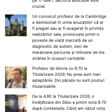
pe 17 iulie / Sectorul educației este
crucial
Un cunoscut profesor de la Cambridge
a demisionat în urma acuzațiilor că ar
fi plagiat sau ar fi exagerat în privința
realizărilor sale, promovate printr-o
poveste de viață marcată de un
diagnostic de autism, zeci de
maratoane parcurse și milioane de lire
strânse în scopuri caritabile
Profesor de Istorie cu 9.70 la
Titularizare 2026: Nu prea sunt mari
așteptările. Din păcate nu sunt posturi
titularizabile
De la 4.90 la Titularizare 2026, o
învățătoare din Sibiu a primit nota 8.70
după contestație: Când am văzut nota