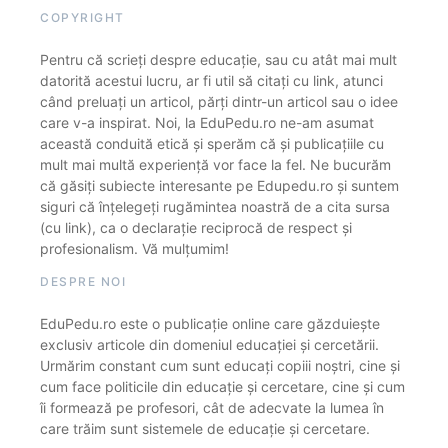
COPYRIGHT
Pentru că scrieți despre educație, sau cu atât mai mult
datorită acestui lucru, ar fi util să citați cu link, atunci
când preluați un articol, părți dintr-un articol sau o idee
care v-a inspirat. Noi, la EduPedu.ro ne-am asumat
această conduită etică și sperăm că și publicațiile cu
mult mai multă experiență vor face la fel. Ne bucurăm
că găsiți subiecte interesante pe Edupedu.ro și suntem
siguri că înțelegeți rugămintea noastră de a cita sursa
(cu link), ca o declarație reciprocă de respect și
profesionalism. Vă mulțumim!
DESPRE NOI
EduPedu.ro este o publicație online care găzduiește
exclusiv articole din domeniul educației și cercetării.
Urmărim constant cum sunt educați copiii noștri, cine și
cum face politicile din educație și cercetare, cine și cum
îi formează pe profesori, cât de adecvate la lumea în
care trăim sunt sistemele de educație și cercetare.