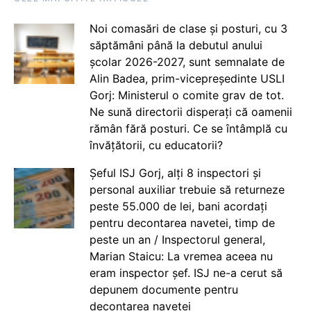
Noi comasări de clase și posturi, cu 3
săptămâni până la debutul anului
școlar 2026-2027, sunt semnalate de
Alin Badea, prim-vicepreședinte USLI
Gorj: Ministerul o comite grav de tot.
Ne sună directorii disperați că oamenii
rămân fără posturi. Ce se întâmplă cu
învățătorii, cu educatorii?
Șeful ISJ Gorj, alți 8 inspectori și
personal auxiliar trebuie să returneze
peste 55.000 de lei, bani acordați
pentru decontarea navetei, timp de
peste un an / Inspectorul general,
Marian Staicu: La vremea aceea nu
eram inspector șef. ISJ ne-a cerut să
depunem documente pentru
decontarea navetei