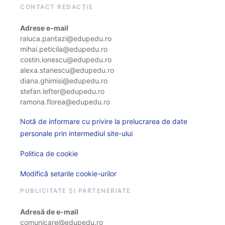
CONTACT REDACȚIE
Adrese e-mail
raluca.pantazi@edupedu.ro
mihai.peticila@edupedu.ro
costin.ionescu@edupedu.ro
alexa.stanescu@edupedu.ro
diana.ghimisi@edupedu.ro
stefan.lefter@edupedu.ro
ramona.florea@edupedu.ro
Notă de informare cu privire la prelucrarea de date
personale prin intermediul site-ului
Politica de cookie
Modifică setarile cookie-urilor
PUBLICITATE ȘI PARTENERIATE
Adresă de e-mail
comunicare@edupedu.ro