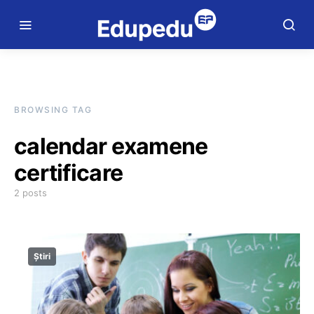
BROWSING TAG
calendar examene
certificare
2 posts
Știri