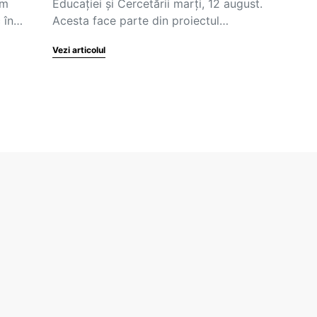
rm
Educației şi Cercetării marți, 12 august.
c în…
Acesta face parte din proiectul…
Vezi articolul