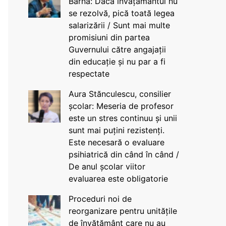
Barna: Dacă învățământul nu
se rezolvă, pică toată legea
salarizării / Sunt mai multe
promisiuni din partea
Guvernului către angajații
din educație și nu par a fi
respectate
Aura Stănculescu, consilier
școlar: Meseria de profesor
este un stres continuu și unii
sunt mai puțini rezistenți.
Este necesară o evaluare
psihiatrică din când în când /
De anul școlar viitor
evaluarea este obligatorie
Proceduri noi de
reorganizare pentru unitățile
de învățământ care nu au