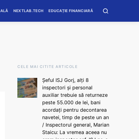
OALĂ
NEXTLAB.TECH
EDUCAȚIE FINANCIARĂ
CELE MAI CITITE ARTICOLE
Șeful ISJ Gorj, alți 8
inspectori și personal
auxiliar trebuie să returneze
peste 55.000 de lei, bani
acordați pentru decontarea
navetei, timp de peste un an
/ Inspectorul general, Marian
Staicu: La vremea aceea nu