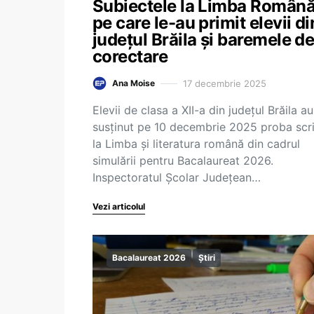
Subiectele la Limba Român
pe care le-au primit elevii di
județul Brăila și baremele d
corectare
17 decembrie 2025
Ana Moise
Elevii de clasa a XII-a din județul Brăila au
susținut pe 10 decembrie 2025 proba scr
la Limba şi literatura română din cadrul
simulării pentru Bacalaureat 2026.
Inspectoratul Școlar Județean…
Vezi articolul
Bacalaureat 2026
Știri