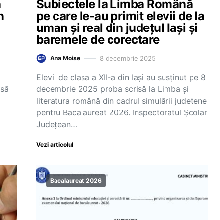
ă
Subiectele la Limba Română
n
pe care le-au primit elevii de la
e
uman și real din județul Iași și
baremele de corectare
8 decembrie 2025
Ana Moise
Elevii de clasa a XII-a din Iași au susținut pe 8
isă
decembrie 2025 proba scrisă la Limba şi
literatura română din cadrul simulării judetene
pentru Bacalaureat 2026. Inspectoratul Școlar
Județean…
Vezi articolul
Bacalaureat 2026