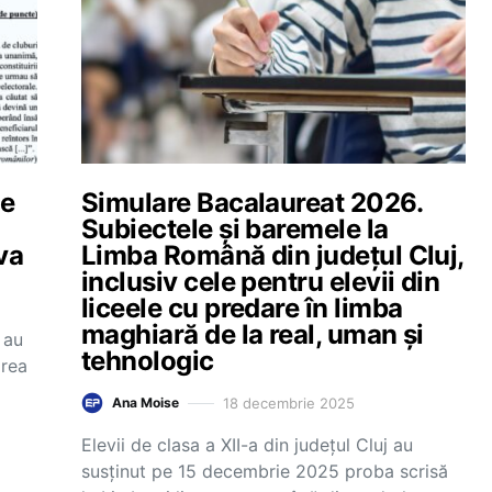
le
Simulare Bacalaureat 2026.
Subiectele și baremele la
va
Limba Română din județul Cluj,
inclusiv cele pentru elevii din
liceele cu predare în limba
maghiară de la real, uman și
 au
tehnologic
area
18 decembrie 2025
Ana Moise
Elevii de clasa a XII-a din județul Cluj au
susținut pe 15 decembrie 2025 proba scrisă