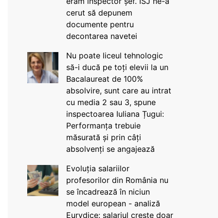
eram inspector șef. ISJ ne-a
cerut să depunem
documente pentru
decontarea navetei
Nu poate liceul tehnologic
să-i ducă pe toți elevii la un
Bacalaureat de 100%
absolvire, sunt care au intrat
cu media 2 sau 3, spune
inspectoarea Iuliana Țugui:
Performanța trebuie
măsurată și prin câți
absolvenți se angajează
Evoluția salariilor
profesorilor din România nu
se încadrează în niciun
model european - analiză
Eurydice: salariul crește doar