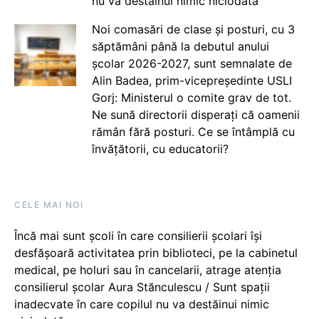
nu va destăinui nimic niciodată
Noi comasări de clase și posturi, cu 3
săptămâni până la debutul anului
școlar 2026-2027, sunt semnalate de
Alin Badea, prim-vicepreședinte USLI
Gorj: Ministerul o comite grav de tot.
Ne sună directorii disperați că oamenii
rămân fără posturi. Ce se întâmplă cu
învățătorii, cu educatorii?
CELE MAI NOI
Încă mai sunt școli în care consilierii școlari își
desfășoară activitatea prin biblioteci, pe la cabinetul
medical, pe holuri sau în cancelarii, atrage atenția
consilierul școlar Aura Stănculescu / Sunt spații
inadecvate în care copilul nu va destăinui nimic