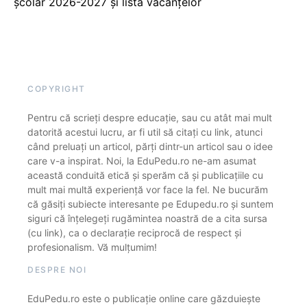
școlar 2026-2027 și lista vacanțelor
COPYRIGHT
Pentru că scrieți despre educație, sau cu atât mai mult
datorită acestui lucru, ar fi util să citați cu link, atunci
când preluați un articol, părți dintr-un articol sau o idee
care v-a inspirat. Noi, la EduPedu.ro ne-am asumat
această conduită etică și sperăm că și publicațiile cu
mult mai multă experiență vor face la fel. Ne bucurăm
că găsiți subiecte interesante pe Edupedu.ro și suntem
siguri că înțelegeți rugămintea noastră de a cita sursa
(cu link), ca o declarație reciprocă de respect și
profesionalism. Vă mulțumim!
DESPRE NOI
EduPedu.ro este o publicație online care găzduiește