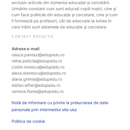
exclusiv articole din domeniul educației și cercetării.
Urmărim constant cum sunt educați copiii noștri, cine și
cum face politicile din educație și cercetare, cine și cum
îi formează pe profesori, cât de adecvate la lumea în
care trăim sunt sistemele de educație și cercetare.
CONTACT REDACȚIE
Adrese e-mail
raluca.pantazi@edupedu.ro
mihai.peticila@edupedu.ro
costin.ionescu@edupedu.ro
alexa.stanescu@edupedu.ro
diana.ghimisi@edupedu.ro
stefan.lefter@edupedu.ro
ramona.florea@edupedu.ro
Notă de informare cu privire la prelucrarea de date
personale prin intermediul site-ului
Politica de cookie