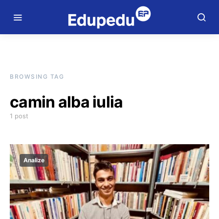
BROWSING TAG
camin alba iulia
1 post
Analize