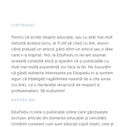
COPYRIGHT
Pentru că scrieți despre educație, sau cu atât mai mult
datorită acestui lucru, ar fi util să citați cu link, atunci
când preluați un articol, părți dintr-un articol sau o idee
care v-a inspirat. Noi, la EduPedu.ro ne-am asumat
această conduită etică și sperăm că și publicațiile cu
mult mai multă experiență vor face la fel. Ne bucurăm
că găsiți subiecte interesante pe Edupedu.ro și suntem
siguri că înțelegeți rugămintea noastră de a cita sursa
(cu link), ca o declarație reciprocă de respect și
profesionalism. Vă mulțumim!
DESPRE NOI
EduPedu.ro este o publicație online care găzduiește
exclusiv articole din domeniul educației și cercetării.
Urmărim constant cum sunt educați copiii noștri, cine și