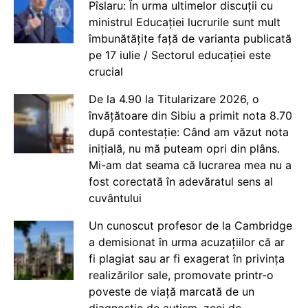
Pîslaru: În urma ultimelor discuții cu
ministrul Educației lucrurile sunt mult
îmbunătățite față de varianta publicată
pe 17 iulie / Sectorul educației este
crucial
De la 4.90 la Titularizare 2026, o
învățătoare din Sibiu a primit nota 8.70
după contestație: Când am văzut nota
inițială, nu mă puteam opri din plâns.
Mi-am dat seama că lucrarea mea nu a
fost corectată în adevăratul sens al
cuvântului
Un cunoscut profesor de la Cambridge
a demisionat în urma acuzațiilor că ar
fi plagiat sau ar fi exagerat în privința
realizărilor sale, promovate printr-o
poveste de viață marcată de un
diagnostic de autism, zeci de