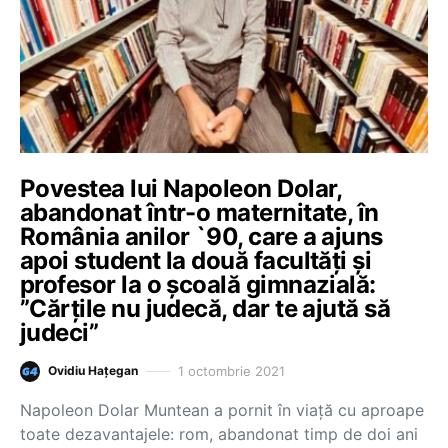
Povestea lui Napoleon Dolar,
abandonat într-o maternitate, în
România anilor `90, care a ajuns
apoi student la două facultăți și
profesor la o școală gimnazială:
”Cărțile nu judecă, dar te ajută să
judeci”
1 octombrie 2021
Ovidiu Hațegan
Napoleon Dolar Muntean a pornit în viață cu aproape
toate dezavantajele: rom, abandonat timp de doi ani