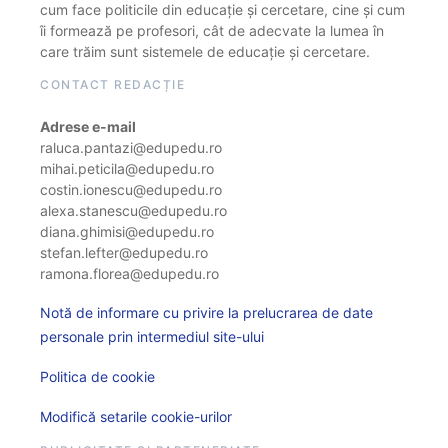
cum face politicile din educație și cercetare, cine și cum
îi formează pe profesori, cât de adecvate la lumea în
care trăim sunt sistemele de educație și cercetare.
CONTACT REDACȚIE
Adrese e-mail
raluca.pantazi@edupedu.ro
mihai.peticila@edupedu.ro
costin.ionescu@edupedu.ro
alexa.stanescu@edupedu.ro
diana.ghimisi@edupedu.ro
stefan.lefter@edupedu.ro
ramona.florea@edupedu.ro
Notă de informare cu privire la prelucrarea de date
personale prin intermediul site-ului
Politica de cookie
Modifică setarile cookie-urilor