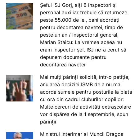
Șeful ISJ Gorj, alți 8 inspectori și
personal auxiliar trebuie să returneze
peste 55.000 de lei, bani acordați
pentru decontarea navetei, timp de
peste un an / Inspectorul general,
Marian Staicu: La vremea aceea nu
eram inspector șef. ISJ ne-a cerut să
depunem documente pentru
decontarea navetei
Mai mulți părinți solicită, într-o petiție,
anularea deciziei ISMB de a nu mai
acorda sumele pentru posturile la plata
cu ora din cadrul cluburilor copiilor:
Multe cercuri de activități extrașcolare
vor dispărea de la 1 septembrie, spun
părinții
Ministrul interimar al Muncii Dragos