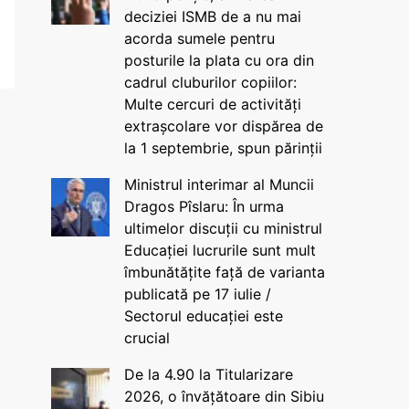
deciziei ISMB de a nu mai
acorda sumele pentru
posturile la plata cu ora din
cadrul cluburilor copiilor:
Multe cercuri de activități
extrașcolare vor dispărea de
la 1 septembrie, spun părinții
Ministrul interimar al Muncii
Dragos Pîslaru: În urma
ultimelor discuții cu ministrul
Educației lucrurile sunt mult
îmbunătățite față de varianta
publicată pe 17 iulie /
Sectorul educației este
crucial
De la 4.90 la Titularizare
2026, o învățătoare din Sibiu