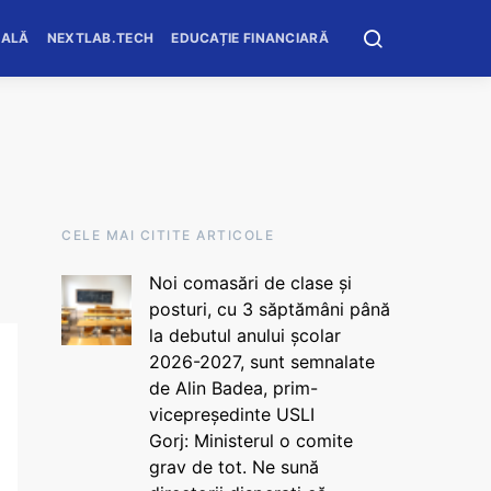
OALĂ
NEXTLAB.TECH
EDUCAȚIE FINANCIARĂ
CELE MAI CITITE ARTICOLE
Noi comasări de clase și
posturi, cu 3 săptămâni până
la debutul anului școlar
2026-2027, sunt semnalate
de Alin Badea, prim-
vicepreședinte USLI
Gorj: Ministerul o comite
grav de tot. Ne sună