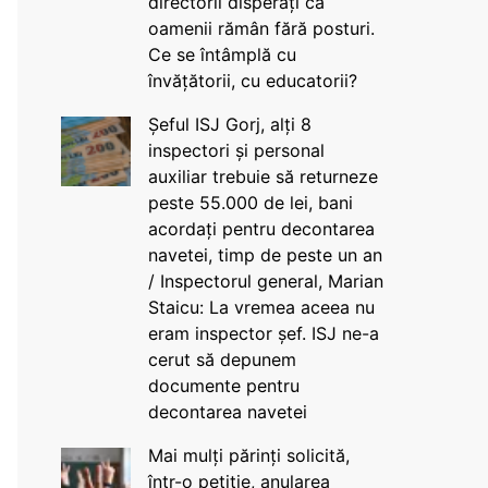
directorii disperați că
oamenii rămân fără posturi.
Ce se întâmplă cu
învățătorii, cu educatorii?
Șeful ISJ Gorj, alți 8
inspectori și personal
auxiliar trebuie să returneze
peste 55.000 de lei, bani
acordați pentru decontarea
navetei, timp de peste un an
/ Inspectorul general, Marian
Staicu: La vremea aceea nu
eram inspector șef. ISJ ne-a
cerut să depunem
documente pentru
decontarea navetei
Mai mulți părinți solicită,
într-o petiție, anularea