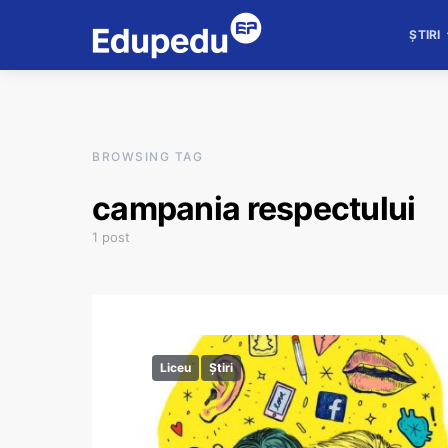
ȘTIRI
BROWSING TAG
campania respectului
1 post
Liceu
Știri