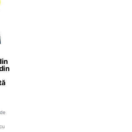
din
 din
tă
 de
 cu