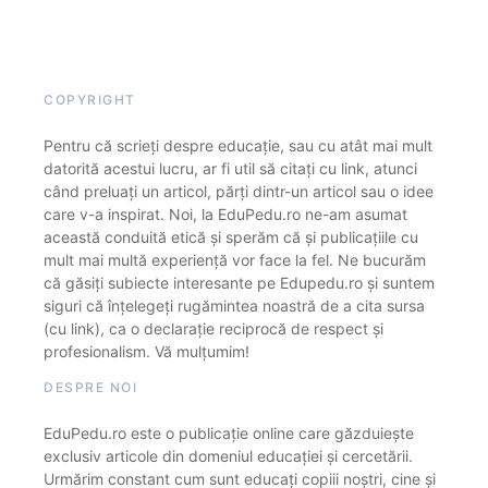
COPYRIGHT
Pentru că scrieți despre educație, sau cu atât mai mult
datorită acestui lucru, ar fi util să citați cu link, atunci
când preluați un articol, părți dintr-un articol sau o idee
care v-a inspirat. Noi, la EduPedu.ro ne-am asumat
această conduită etică și sperăm că și publicațiile cu
mult mai multă experiență vor face la fel. Ne bucurăm
că găsiți subiecte interesante pe Edupedu.ro și suntem
siguri că înțelegeți rugămintea noastră de a cita sursa
(cu link), ca o declarație reciprocă de respect și
profesionalism. Vă mulțumim!
DESPRE NOI
EduPedu.ro este o publicație online care găzduiește
exclusiv articole din domeniul educației și cercetării.
Urmărim constant cum sunt educați copiii noștri, cine și