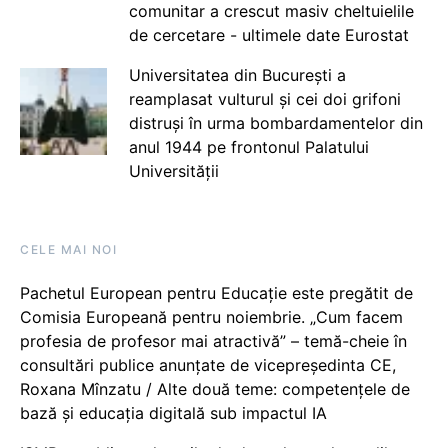
comunitar a crescut masiv cheltuielile
de cercetare - ultimele date Eurostat
Universitatea din București a
reamplasat vulturul și cei doi grifoni
distruși în urma bombardamentelor din
anul 1944 pe frontonul Palatului
Universității
CELE MAI NOI
Pachetul European pentru Educație este pregătit de
Comisia Europeană pentru noiembrie. „Cum facem
profesia de profesor mai atractivă” – temă-cheie în
consultări publice anunțate de vicepreședinta CE,
Roxana Mînzatu / Alte două teme: competențele de
bază și educația digitală sub impactul IA