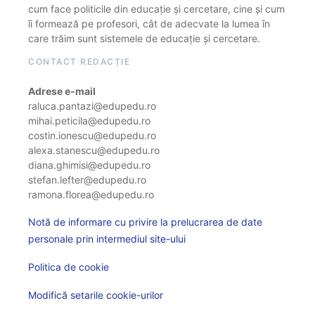
cum face politicile din educație și cercetare, cine și cum
îi formează pe profesori, cât de adecvate la lumea în
care trăim sunt sistemele de educație și cercetare.
CONTACT REDACȚIE
Adrese e-mail
raluca.pantazi@edupedu.ro
mihai.peticila@edupedu.ro
costin.ionescu@edupedu.ro
alexa.stanescu@edupedu.ro
diana.ghimisi@edupedu.ro
stefan.lefter@edupedu.ro
ramona.florea@edupedu.ro
Notă de informare cu privire la prelucrarea de date
personale prin intermediul site-ului
Politica de cookie
Modifică setarile cookie-urilor