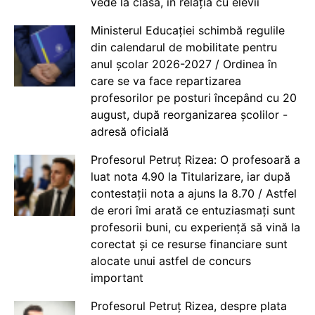
vede la clasă, în relația cu elevii
Ministerul Educației schimbă regulile
din calendarul de mobilitate pentru
anul școlar 2026-2027 / Ordinea în
care se va face repartizarea
profesorilor pe posturi începând cu 20
august, după reorganizarea școlilor -
adresă oficială
Profesorul Petruț Rizea: O profesoară a
luat nota 4.90 la Titularizare, iar după
contestații nota a ajuns la 8.70 / Astfel
de erori îmi arată ce entuziasmați sunt
profesorii buni, cu experiență să vină la
corectat și ce resurse financiare sunt
alocate unui astfel de concurs
important
Profesorul Petruț Rizea, despre plata