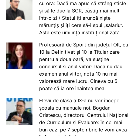
cu ora: Dacă mă apuc să strâng sticle
și să le duc la SGR, câștig mai mult
într-o zi / Statul îți aruncă niște
mărunțiș și îți cere să-i spui „salariu”.
Asta este umilință instituționalizată
Profesoară de Sport din județul Olt, cu
10 la Definitivat și 10 la Titularizare
pentru a doua oară, va susține
concursul și anul viitor: Dacă nu dau
examen anul viitor, nota 10 nu mai
valorează mare lucru. Cineva cu 5
poate să ia ore înaintea mea
Elevii de clasa a IX-a nu vor începe
școala cu manuale noi. Bogdan
Cristescu, directorul Centrului Național
de Curriculum și Evaluare: În cel mai
bun caz, pe 7 septembrie le vom avea