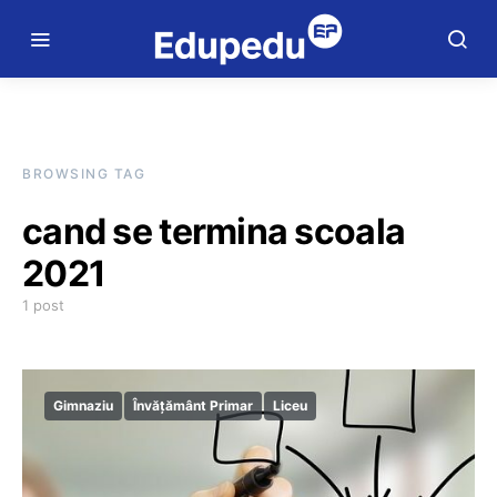
BROWSING TAG
cand se termina scoala
2021
1 post
Gimnaziu
Învățământ Primar
Liceu