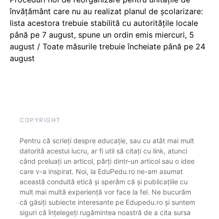
învățământ care nu au realizat planul de școlarizare:
lista acestora trebuie stabilită cu autoritățile locale
până pe 7 august, spune un ordin emis miercuri, 5
august / Toate măsurile trebuie încheiate până pe 24
august
COPYRIGHT
Pentru că scrieți despre educație, sau cu atât mai mult
datorită acestui lucru, ar fi util să citați cu link, atunci
când preluați un articol, părți dintr-un articol sau o idee
care v-a inspirat. Noi, la EduPedu.ro ne-am asumat
această conduită etică și sperăm că și publicațiile cu
mult mai multă experiență vor face la fel. Ne bucurăm
că găsiți subiecte interesante pe Edupedu.ro și suntem
siguri că înțelegeți rugămintea noastră de a cita sursa