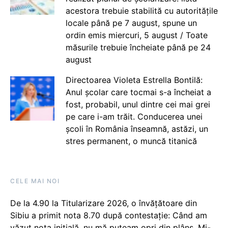
acestora trebuie stabilită cu autoritățile
locale până pe 7 august, spune un
ordin emis miercuri, 5 august / Toate
măsurile trebuie încheiate până pe 24
august
Directoarea Violeta Estrella Bontilă:
Anul școlar care tocmai s-a încheiat a
fost, probabil, unul dintre cei mai grei
pe care i-am trăit. Conducerea unei
școli în România înseamnă, astăzi, un
stres permanent, o muncă titanică
CELE MAI NOI
De la 4.90 la Titularizare 2026, o învățătoare din
Sibiu a primit nota 8.70 după contestație: Când am
văzut nota inițială, nu mă puteam opri din plâns. Mi-