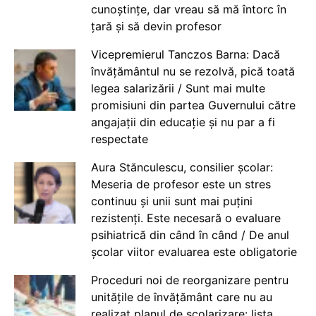
cunoștințe, dar vreau să mă întorc în
țară și să devin profesor
Vicepremierul Tanczos Barna: Dacă
învățământul nu se rezolvă, pică toată
legea salarizării / Sunt mai multe
promisiuni din partea Guvernului către
angajații din educație și nu par a fi
respectate
Aura Stănculescu, consilier școlar:
Meseria de profesor este un stres
continuu și unii sunt mai puțini
rezistenți. Este necesară o evaluare
psihiatrică din când în când / De anul
școlar viitor evaluarea este obligatorie
Proceduri noi de reorganizare pentru
unitățile de învățământ care nu au
realizat planul de școlarizare: lista