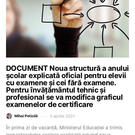
DOCUMENT Noua structură a anului
școlar explicată oficial pentru elevii
cu examene și cei fără examene.
Pentru învățământul tehnic și
profesional se va modifica graficul
examenelor de certificare
3 aprilie 2021
Mihai Peticilă
În prima zi de vacanță, Ministerul Educației a trimis
inspectoratelor școlare explicații privind noua