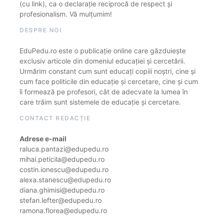
(cu link), ca o declarație reciprocă de respect și
profesionalism. Vă mulțumim!
DESPRE NOI
EduPedu.ro este o publicație online care găzduiește
exclusiv articole din domeniul educației și cercetării.
Urmărim constant cum sunt educați copiii noștri, cine și
cum face politicile din educație și cercetare, cine și cum
îi formează pe profesori, cât de adecvate la lumea în
care trăim sunt sistemele de educație și cercetare.
CONTACT REDACȚIE
Adrese e-mail
raluca.pantazi@edupedu.ro
mihai.peticila@edupedu.ro
costin.ionescu@edupedu.ro
alexa.stanescu@edupedu.ro
diana.ghimisi@edupedu.ro
stefan.lefter@edupedu.ro
ramona.florea@edupedu.ro