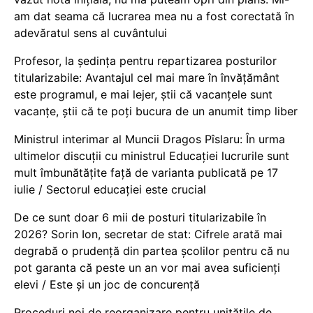
am dat seama că lucrarea mea nu a fost corectată în
adevăratul sens al cuvântului
Profesor, la ședința pentru repartizarea posturilor
titularizabile: Avantajul cel mai mare în învățământ
este programul, e mai lejer, știi că vacanțele sunt
vacanţe, știi că te poți bucura de un anumit timp liber
Ministrul interimar al Muncii Dragos Pîslaru: În urma
ultimelor discuții cu ministrul Educației lucrurile sunt
mult îmbunătățite față de varianta publicată pe 17
iulie / Sectorul educației este crucial
De ce sunt doar 6 mii de posturi titularizabile în
2026? Sorin Ion, secretar de stat: Cifrele arată mai
degrabă o prudență din partea școlilor pentru că nu
pot garanta că peste un an vor mai avea suficienți
elevi / Este și un joc de concurență
Proceduri noi de reorganizare pentru unitățile de