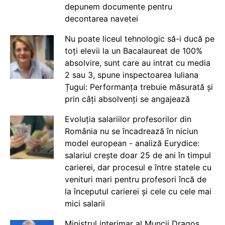
depunem documente pentru
decontarea navetei
Nu poate liceul tehnologic să-i ducă pe
toți elevii la un Bacalaureat de 100%
absolvire, sunt care au intrat cu media
2 sau 3, spune inspectoarea Iuliana
Țugui: Performanța trebuie măsurată și
prin câți absolvenți se angajează
Evoluția salariilor profesorilor din
România nu se încadrează în niciun
model european - analiză Eurydice:
salariul crește doar 25 de ani în timpul
carierei, dar procesul e între statele cu
venituri mari pentru profesori încă de
la începutul carierei și cele cu cele mai
mici salarii
Ministrul interimar al Muncii Dragos