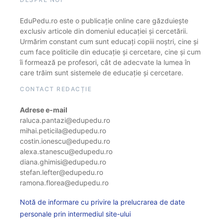
EduPedu.ro este o publicație online care găzduiește
exclusiv articole din domeniul educației și cercetării.
Urmărim constant cum sunt educați copiii noștri, cine și
cum face politicile din educație și cercetare, cine și cum
îi formează pe profesori, cât de adecvate la lumea în
care trăim sunt sistemele de educație și cercetare.
CONTACT REDACȚIE
Adrese e-mail
raluca.pantazi@edupedu.ro
mihai.peticila@edupedu.ro
costin.ionescu@edupedu.ro
alexa.stanescu@edupedu.ro
diana.ghimisi@edupedu.ro
stefan.lefter@edupedu.ro
ramona.florea@edupedu.ro
Notă de informare cu privire la prelucrarea de date
personale prin intermediul site-ului