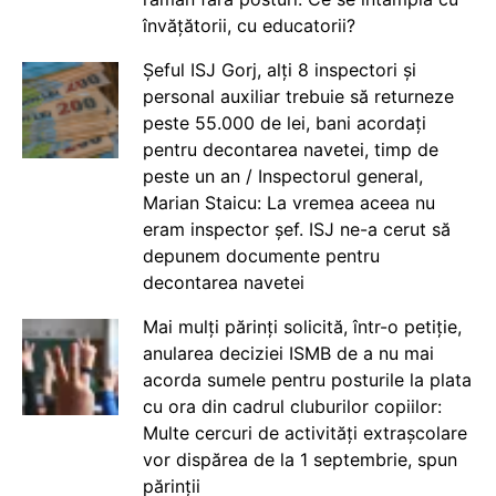
învățătorii, cu educatorii?
Șeful ISJ Gorj, alți 8 inspectori și
personal auxiliar trebuie să returneze
peste 55.000 de lei, bani acordați
pentru decontarea navetei, timp de
peste un an / Inspectorul general,
Marian Staicu: La vremea aceea nu
eram inspector șef. ISJ ne-a cerut să
depunem documente pentru
decontarea navetei
Mai mulți părinți solicită, într-o petiție,
anularea deciziei ISMB de a nu mai
acorda sumele pentru posturile la plata
cu ora din cadrul cluburilor copiilor:
Multe cercuri de activități extrașcolare
vor dispărea de la 1 septembrie, spun
părinții