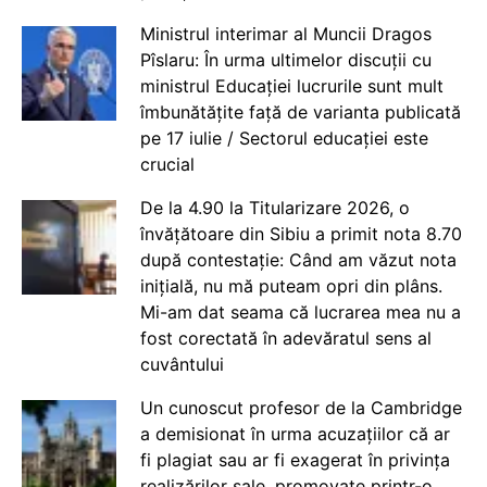
Ministrul interimar al Muncii Dragos
Pîslaru: În urma ultimelor discuții cu
ministrul Educației lucrurile sunt mult
îmbunătățite față de varianta publicată
pe 17 iulie / Sectorul educației este
crucial
De la 4.90 la Titularizare 2026, o
învățătoare din Sibiu a primit nota 8.70
după contestație: Când am văzut nota
inițială, nu mă puteam opri din plâns.
Mi-am dat seama că lucrarea mea nu a
fost corectată în adevăratul sens al
cuvântului
Un cunoscut profesor de la Cambridge
a demisionat în urma acuzațiilor că ar
fi plagiat sau ar fi exagerat în privința
realizărilor sale, promovate printr-o