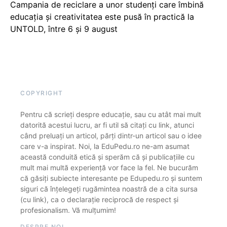
Campania de reciclare a unor studenți care îmbină
educația și creativitatea este pusă în practică la
UNTOLD, între 6 și 9 august
COPYRIGHT
Pentru că scrieți despre educație, sau cu atât mai mult
datorită acestui lucru, ar fi util să citați cu link, atunci
când preluați un articol, părți dintr-un articol sau o idee
care v-a inspirat. Noi, la EduPedu.ro ne-am asumat
această conduită etică și sperăm că și publicațiile cu
mult mai multă experiență vor face la fel. Ne bucurăm
că găsiți subiecte interesante pe Edupedu.ro și suntem
siguri că înțelegeți rugămintea noastră de a cita sursa
(cu link), ca o declarație reciprocă de respect și
profesionalism. Vă mulțumim!
DESPRE NOI