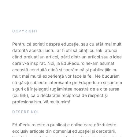
COPYRIGHT
Pentru că scrieți despre educație, sau cu atât mai mult
datorită acestui lucru, ar fi util să citați cu link, atunci
când preluați un articol, părți dintr-un articol sau o idee
care v-a inspirat. Noi, la EduPedu.ro ne-am asumat
această conduită etică și sperăm că și publicațiile cu
mult mai multă experiență vor face la fel. Ne bucurăm
că găsiți subiecte interesante pe Edupedu.ro și suntem
siguri că înțelegeți rugămintea noastră de a cita sursa
(cu link), ca o declarație reciprocă de respect și
profesionalism. Vă mulțumim!
DESPRE NOI
EduPedu.ro este o publicație online care găzduiește
exclusiv articole din domeniul educației și cercetării.