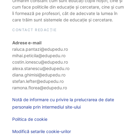
Urmărim constant cum sunt educați copiii noștri, cine și
cum face politicile din educație și cercetare, cine și cum
îi formează pe profesori, cât de adecvate la lumea în
care trăim sunt sistemele de educație și cercetare.
CONTACT REDACȚIE
Adrese e-mail
raluca.pantazi@edupedu.ro
mihai.peticila@edupedu.ro
costin.ionescu@edupedu.ro
alexa.stanescu@edupedu.ro
diana.ghimisi@edupedu.ro
stefan.lefter@edupedu.ro
ramona.florea@edupedu.ro
Notă de informare cu privire la prelucrarea de date
personale prin intermediul site-ului
Politica de cookie
Modifică setarile cookie-urilor