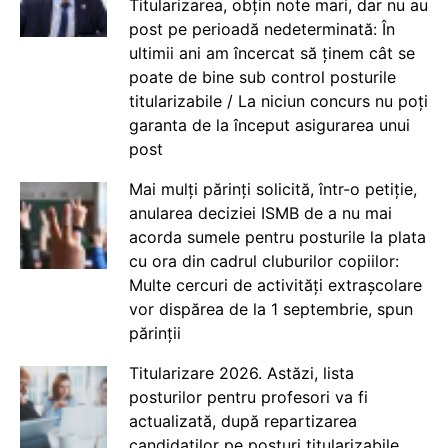
Titularizarea, obțin note mari, dar nu au
post pe perioadă nedeterminată: În
ultimii ani am încercat să ținem cât se
poate de bine sub control posturile
titularizabile / La niciun concurs nu poți
garanta de la început asigurarea unui
post
Mai mulți părinți solicită, într-o petiție,
anularea deciziei ISMB de a nu mai
acorda sumele pentru posturile la plata
cu ora din cadrul cluburilor copiilor:
Multe cercuri de activități extrașcolare
vor dispărea de la 1 septembrie, spun
părinții
Titularizare 2026. Astăzi, lista
posturilor pentru profesori va fi
actualizată, după repartizarea
candidaților pe posturi titularizabile