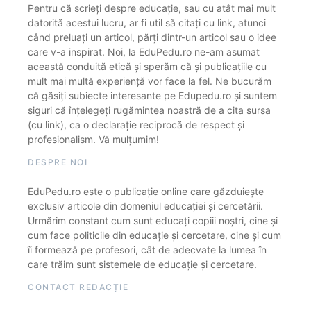
Pentru că scrieți despre educație, sau cu atât mai mult
datorită acestui lucru, ar fi util să citați cu link, atunci
când preluați un articol, părți dintr-un articol sau o idee
care v-a inspirat. Noi, la EduPedu.ro ne-am asumat
această conduită etică și sperăm că și publicațiile cu
mult mai multă experiență vor face la fel. Ne bucurăm
că găsiți subiecte interesante pe Edupedu.ro și suntem
siguri că înțelegeți rugămintea noastră de a cita sursa
(cu link), ca o declarație reciprocă de respect și
profesionalism. Vă mulțumim!
DESPRE NOI
EduPedu.ro este o publicație online care găzduiește
exclusiv articole din domeniul educației și cercetării.
Urmărim constant cum sunt educați copiii noștri, cine și
cum face politicile din educație și cercetare, cine și cum
îi formează pe profesori, cât de adecvate la lumea în
care trăim sunt sistemele de educație și cercetare.
CONTACT REDACȚIE