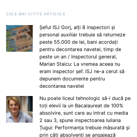
CELE MAI CITITE ARTICOLE
Șeful ISJ Gorj, alți 8 inspectori și
personal auxiliar trebuie să returneze
peste 55.000 de lei, bani acordați
pentru decontarea navetei, timp de
peste un an / Inspectorul general,
Marian Staicu: La vremea aceea nu
eram inspector șef. ISJ ne-a cerut să
depunem documente pentru
decontarea navetei
Nu poate liceul tehnologic să-i ducă pe
toți elevii la un Bacalaureat de 100%
absolvire, sunt care au intrat cu media
2 sau 3, spune inspectoarea Iuliana
Țugui: Performanța trebuie măsurată și
prin câți absolvenți se angajează