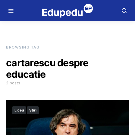
BROWSING TAG
cartarescu despre
educatie
2 posts
Liceu
Știri