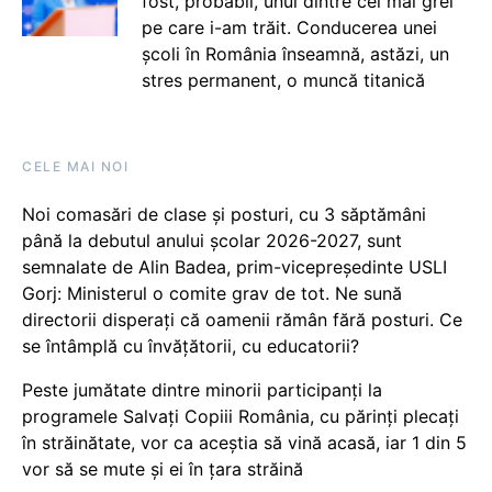
fost, probabil, unul dintre cei mai grei
pe care i-am trăit. Conducerea unei
școli în România înseamnă, astăzi, un
stres permanent, o muncă titanică
CELE MAI NOI
Noi comasări de clase și posturi, cu 3 săptămâni
până la debutul anului școlar 2026-2027, sunt
semnalate de Alin Badea, prim-vicepreședinte USLI
Gorj: Ministerul o comite grav de tot. Ne sună
directorii disperați că oamenii rămân fără posturi. Ce
se întâmplă cu învățătorii, cu educatorii?
Peste jumătate dintre minorii participanți la
programele Salvați Copiii România, cu părinți plecați
în străinătate, vor ca aceștia să vină acasă, iar 1 din 5
vor să se mute și ei în țara străină