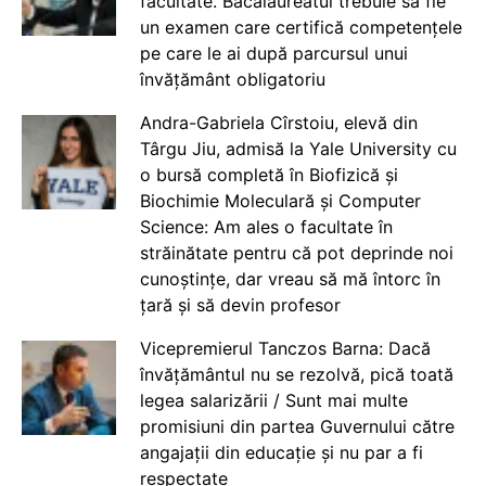
facultate. Bacalaureatul trebuie să fie
un examen care certifică competențele
pe care le ai după parcursul unui
învățământ obligatoriu
Andra-Gabriela Cîrstoiu, elevă din
Târgu Jiu, admisă la Yale University cu
o bursă completă în Biofizică și
Biochimie Moleculară și Computer
Science: Am ales o facultate în
străinătate pentru că pot deprinde noi
cunoștințe, dar vreau să mă întorc în
țară și să devin profesor
Vicepremierul Tanczos Barna: Dacă
învățământul nu se rezolvă, pică toată
legea salarizării / Sunt mai multe
promisiuni din partea Guvernului către
angajații din educație și nu par a fi
respectate