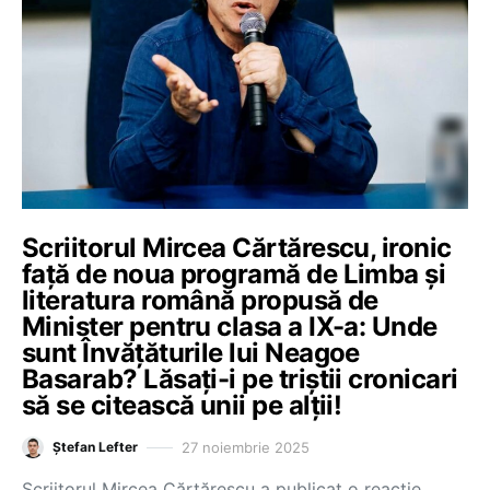
Scriitorul Mircea Cărtărescu, ironic
față de noua programă de Limba și
literatura română propusă de
Minister pentru clasa a IX-a: Unde
sunt Învățăturile lui Neagoe
Basarab? Lăsați-i pe triștii cronicari
să se citească unii pe alții!
27 noiembrie 2025
Ștefan Lefter
Scriitorul Mircea Cărtărescu a publicat o reacție