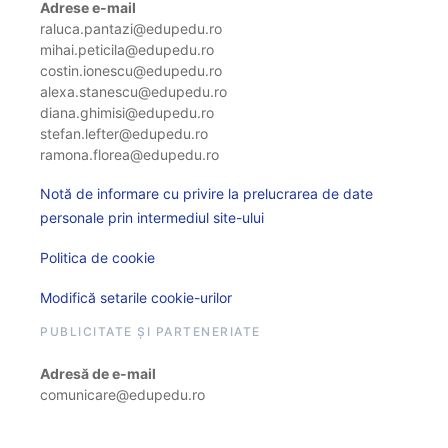
Adrese e-mail
raluca.pantazi@edupedu.ro
mihai.peticila@edupedu.ro
costin.ionescu@edupedu.ro
alexa.stanescu@edupedu.ro
diana.ghimisi@edupedu.ro
stefan.lefter@edupedu.ro
ramona.florea@edupedu.ro
Notă de informare cu privire la prelucrarea de date
personale prin intermediul site-ului
Politica de cookie
Modifică setarile cookie-urilor
PUBLICITATE ȘI PARTENERIATE
Adresă de e-mail
comunicare@edupedu.ro