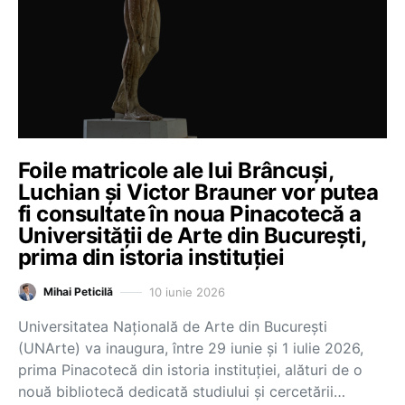
Foile matricole ale lui Brâncuși,
Luchian și Victor Brauner vor putea
fi consultate în noua Pinacotecă a
Universității de Arte din București,
prima din istoria instituției
10 iunie 2026
Mihai Peticilă
Universitatea Națională de Arte din București
(UNArte) va inaugura, între 29 iunie și 1 iulie 2026,
prima Pinacotecă din istoria instituției, alături de o
nouă bibliotecă dedicată studiului și cercetării…