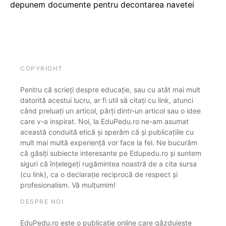
depunem documente pentru decontarea navetei
COPYRIGHT
Pentru că scrieți despre educație, sau cu atât mai mult
datorită acestui lucru, ar fi util să citați cu link, atunci
când preluați un articol, părți dintr-un articol sau o idee
care v-a inspirat. Noi, la EduPedu.ro ne-am asumat
această conduită etică și sperăm că și publicațiile cu
mult mai multă experiență vor face la fel. Ne bucurăm
că găsiți subiecte interesante pe Edupedu.ro și suntem
siguri că înțelegeți rugămintea noastră de a cita sursa
(cu link), ca o declarație reciprocă de respect și
profesionalism. Vă mulțumim!
DESPRE NOI
EduPedu.ro este o publicație online care găzduiește