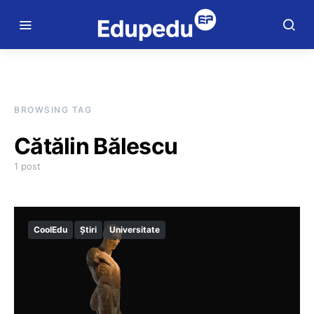
BROWSING TAG
Cătălin Bălescu
1 post
CoolEdu
Știri
Universitate