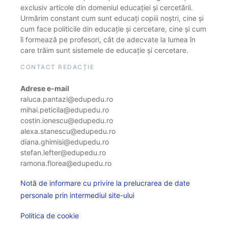
exclusiv articole din domeniul educației și cercetării.
Urmărim constant cum sunt educați copiii noștri, cine și
cum face politicile din educație și cercetare, cine și cum
îi formează pe profesori, cât de adecvate la lumea în
care trăim sunt sistemele de educație și cercetare.
CONTACT REDACȚIE
Adrese e-mail
raluca.pantazi@edupedu.ro
mihai.peticila@edupedu.ro
costin.ionescu@edupedu.ro
alexa.stanescu@edupedu.ro
diana.ghimisi@edupedu.ro
stefan.lefter@edupedu.ro
ramona.florea@edupedu.ro
Notă de informare cu privire la prelucrarea de date
personale prin intermediul site-ului
Politica de cookie