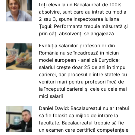
toți elevii la un Bacalaureat de 100%
absolvire, sunt care au intrat cu media
2 sau 3, spune inspectoarea Iuliana
Țugui: Performanța trebuie măsurată și
prin câți absolvenți se angajează
Evoluția salariilor profesorilor din
România nu se încadrează în niciun
model european - analiză Eurydice:
salariul crește doar 25 de ani în timpul
carierei, dar procesul e între statele cu
venituri mari pentru profesori încă de
la începutul carierei și cele cu cele mai
mici salarii
Daniel David: Bacalaureatul nu ar trebui
să fie folosit ca mijloc de intrare la
facultate. Bacalaureatul trebuie să fie
un examen care certifică competențele