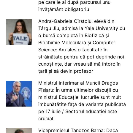
pe care le ai după parcursul unui
învățământ obligatoriu
Andra-Gabriela Cîrstoiu, elevă din
Târgu Jiu, admisă la Yale University cu
o bursă completă în Biofizică și
Biochimie Moleculară și Computer
Science: Am ales o facultate în
străinătate pentru că pot deprinde noi
cunoștințe, dar vreau să mă întorc în
țară și să devin profesor
Ministrul interimar al Muncii Dragos
Pîslaru: În urma ultimelor discuții cu
ministrul Educației lucrurile sunt mult
îmbunătățite față de varianta publicată
pe 17 iulie / Sectorul educației este
crucial
Vicepremierul Tanczos Barna: Dacă