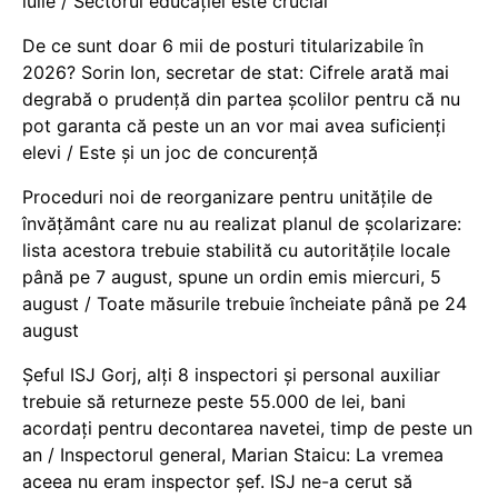
iulie / Sectorul educației este crucial
De ce sunt doar 6 mii de posturi titularizabile în
2026? Sorin Ion, secretar de stat: Cifrele arată mai
degrabă o prudență din partea școlilor pentru că nu
pot garanta că peste un an vor mai avea suficienți
elevi / Este și un joc de concurență
Proceduri noi de reorganizare pentru unitățile de
învățământ care nu au realizat planul de școlarizare:
lista acestora trebuie stabilită cu autoritățile locale
până pe 7 august, spune un ordin emis miercuri, 5
august / Toate măsurile trebuie încheiate până pe 24
august
Șeful ISJ Gorj, alți 8 inspectori și personal auxiliar
trebuie să returneze peste 55.000 de lei, bani
acordați pentru decontarea navetei, timp de peste un
an / Inspectorul general, Marian Staicu: La vremea
aceea nu eram inspector șef. ISJ ne-a cerut să