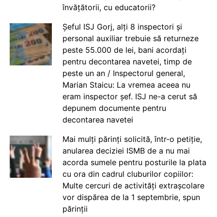
învățătorii, cu educatorii?
Șeful ISJ Gorj, alți 8 inspectori și
personal auxiliar trebuie să returneze
peste 55.000 de lei, bani acordați
pentru decontarea navetei, timp de
peste un an / Inspectorul general,
Marian Staicu: La vremea aceea nu
eram inspector șef. ISJ ne-a cerut să
depunem documente pentru
decontarea navetei
Mai mulți părinți solicită, într-o petiție,
anularea deciziei ISMB de a nu mai
acorda sumele pentru posturile la plata
cu ora din cadrul cluburilor copiilor:
Multe cercuri de activități extrașcolare
vor dispărea de la 1 septembrie, spun
părinții