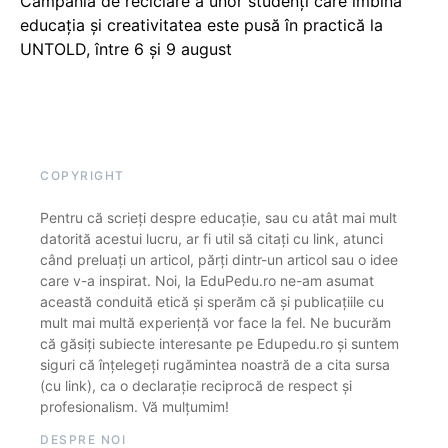
Campania de reciclare a unor studenți care îmbină
educația și creativitatea este pusă în practică la
UNTOLD, între 6 și 9 august
COPYRIGHT
Pentru că scrieți despre educație, sau cu atât mai mult
datorită acestui lucru, ar fi util să citați cu link, atunci
când preluați un articol, părți dintr-un articol sau o idee
care v-a inspirat. Noi, la EduPedu.ro ne-am asumat
această conduită etică și sperăm că și publicațiile cu
mult mai multă experiență vor face la fel. Ne bucurăm
că găsiți subiecte interesante pe Edupedu.ro și suntem
siguri că înțelegeți rugămintea noastră de a cita sursa
(cu link), ca o declarație reciprocă de respect și
profesionalism. Vă mulțumim!
DESPRE NOI