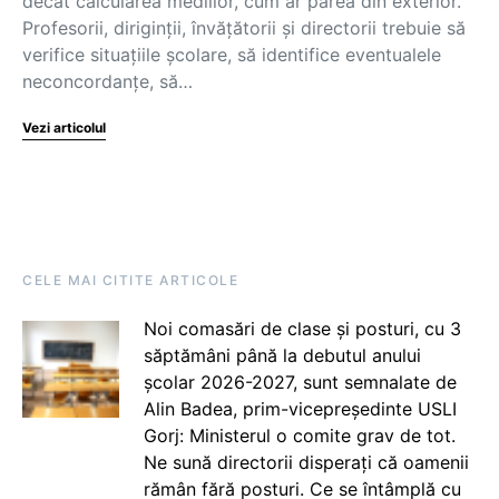
decât calcularea mediilor, cum ar părea din exterior.
Profesorii, diriginții, învățătorii și directorii trebuie să
verifice situațiile școlare, să identifice eventualele
neconcordanțe, să…
Vezi articolul
CELE MAI CITITE ARTICOLE
Noi comasări de clase și posturi, cu 3
săptămâni până la debutul anului
școlar 2026-2027, sunt semnalate de
Alin Badea, prim-vicepreședinte USLI
Gorj: Ministerul o comite grav de tot.
Ne sună directorii disperați că oamenii
rămân fără posturi. Ce se întâmplă cu