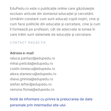
EduPedu.ro este o publicație online care găzduiește
exclusiv articole din domeniul educației și cercetării.
Urmărim constant cum sunt educați copiii noștri, cine și
cum face politicile din educație și cercetare, cine și cum
îi formează pe profesori, cât de adecvate la lumea în
care trăim sunt sistemele de educație și cercetare.
CONTACT REDACȚIE
Adrese e-mail
raluca.pantazi@edupedu.ro
mihai.peticila@edupedu.ro
costin.ionescu@edupedu.ro
alexa.stanescu@edupedu.ro
diana.ghimisi@edupedu.ro
stefan.lefter@edupedu.ro
ramona.florea@edupedu.ro
Notă de informare cu privire la prelucrarea de date
personale prin intermediul site-ului