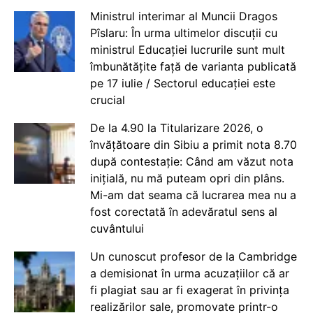
Ministrul interimar al Muncii Dragos
Pîslaru: În urma ultimelor discuții cu
ministrul Educației lucrurile sunt mult
îmbunătățite față de varianta publicată
pe 17 iulie / Sectorul educației este
crucial
De la 4.90 la Titularizare 2026, o
învățătoare din Sibiu a primit nota 8.70
după contestație: Când am văzut nota
inițială, nu mă puteam opri din plâns.
Mi-am dat seama că lucrarea mea nu a
fost corectată în adevăratul sens al
cuvântului
Un cunoscut profesor de la Cambridge
a demisionat în urma acuzațiilor că ar
fi plagiat sau ar fi exagerat în privința
realizărilor sale, promovate printr-o