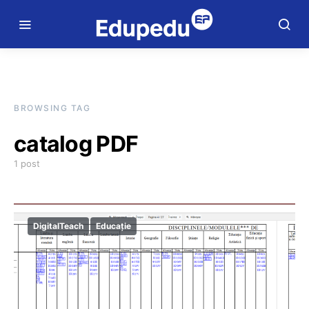
BROWSING TAG
catalog PDF
1 post
DigitalTeach
Educație