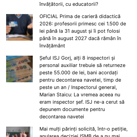
învățătorii, cu educatorii?
OFICIAL Prima de carieră didactică
2026: profesorii primesc cei 1.500 de
lei până la 31 august și îi pot folosi
până în august 2027 dacă rămân în
învățământ
Șeful ISJ Gorj, alți 8 inspectori și
personal auxiliar trebuie să returneze
peste 55.000 de lei, bani acordați
pentru decontarea navetei, timp de
peste un an / Inspectorul general,
Marian Staicu: La vremea aceea nu
eram inspector șef. ISJ ne-a cerut să
depunem documente pentru
decontarea navetei
Mai mulți părinți solicită, într-o petiție,
anularea deciziei ISMB de a nu mai