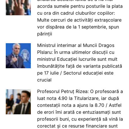
acorda sumele pentru posturile la plata
cu ora din cadrul cluburilor copiilor:
Multe cercuri de activități extrașcolare
vor dispărea de la 1 septembrie, spun
părinții
Ministrul interimar al Muncii Dragos
Pîslaru: În urma ultimelor discuții cu
ministrul Educației lucrurile sunt mult
îmbunătățite față de varianta publicată
pe 17 iulie / Sectorul educației este
crucial
Profesorul Petruț Rizea: O profesoară a
luat nota 4.90 la Titularizare, iar după
contestații nota a ajuns la 8.70 / Astfel
de erori îmi arată ce entuziasmați sunt
profesorii buni, cu experiență să vină la
corectat și ce resurse financiare sunt