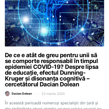
De ce e atât de greu pentru unii să
se comporte responsabil în timpul
epidemiei COVID-19? Despre lipsa
de educație, efectul Dunning-
Kruger și disonanța cognitivă –
cercetătorul Dacian Dolean
23 martie 2020
Dacian Dolean
În această perioadă numeroși specialiști din țară și
din străinătate atrag atenția asupra rolului crucial pe