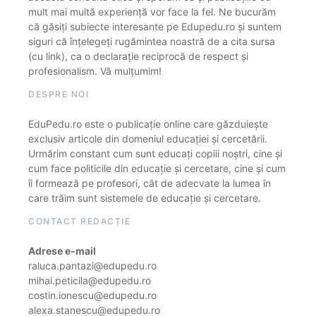
mult mai multă experiență vor face la fel. Ne bucurăm
că găsiți subiecte interesante pe Edupedu.ro și suntem
siguri că înțelegeți rugămintea noastră de a cita sursa
(cu link), ca o declarație reciprocă de respect și
profesionalism. Vă mulțumim!
DESPRE NOI
EduPedu.ro este o publicație online care găzduiește
exclusiv articole din domeniul educației și cercetării.
Urmărim constant cum sunt educați copiii noștri, cine și
cum face politicile din educație și cercetare, cine și cum
îi formează pe profesori, cât de adecvate la lumea în
care trăim sunt sistemele de educație și cercetare.
CONTACT REDACȚIE
Adrese e-mail
raluca.pantazi@edupedu.ro
mihai.peticila@edupedu.ro
costin.ionescu@edupedu.ro
alexa.stanescu@edupedu.ro