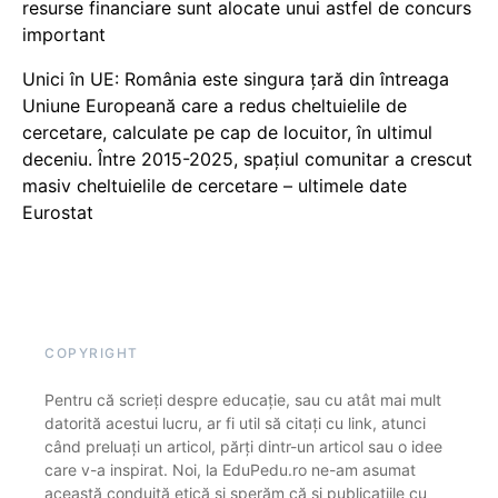
resurse financiare sunt alocate unui astfel de concurs
important
Unici în UE: România este singura țară din întreaga
Uniune Europeană care a redus cheltuielile de
cercetare, calculate pe cap de locuitor, în ultimul
deceniu. Între 2015-2025, spațiul comunitar a crescut
masiv cheltuielile de cercetare – ultimele date
Eurostat
COPYRIGHT
Pentru că scrieți despre educație, sau cu atât mai mult
datorită acestui lucru, ar fi util să citați cu link, atunci
când preluați un articol, părți dintr-un articol sau o idee
care v-a inspirat. Noi, la EduPedu.ro ne-am asumat
această conduită etică și sperăm că și publicațiile cu