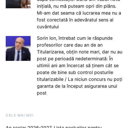
inițială, nu mă puteam opri din plâns.
Mi-am dat seama că lucrarea mea nu a
fost corectată în adevăratul sens al
cuvântului
Sorin Ion, întrebat cum le răspunde
profesorilor care dau an de an
Titularizarea, obțin note mari, dar nu au
post pe perioadă nedeterminată: În
ultimii ani am încercat să ținem cât se
poate de bine sub control posturile
titularizabile / La niciun concurs nu poți
garanta de la început asigurarea unui
post
CELE MAI NOI
An școlar 2026-2027. Lista posturilor pentru