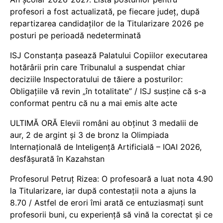
profesori a fost actualizată, pe fiecare județ, după
repartizarea candidaților de la Titularizare 2026 pe
posturi pe perioadă nedeterminată
ISJ Constanța pasează Palatului Copiilor executarea
hotărârii prin care Tribunalul a suspendat chiar
deciziile Inspectoratului de tăiere a posturilor:
Obligațiile vă revin „în totalitate” / ISJ susține că s-a
conformat pentru că nu a mai emis alte acte
ULTIMĂ ORĂ Elevii români au obținut 3 medalii de
aur, 2 de argint și 3 de bronz la Olimpiada
Internațională de Inteligență Artificială – IOAI 2026,
desfășurată în Kazahstan
Profesorul Petruț Rizea: O profesoară a luat nota 4.90
la Titularizare, iar după contestații nota a ajuns la
8.70 / Astfel de erori îmi arată ce entuziasmați sunt
profesorii buni, cu experiență să vină la corectat și ce