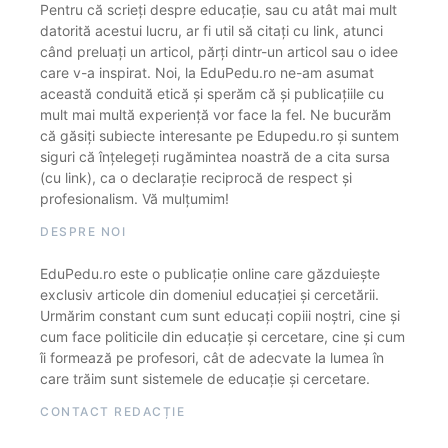
Pentru că scrieți despre educație, sau cu atât mai mult
datorită acestui lucru, ar fi util să citați cu link, atunci
când preluați un articol, părți dintr-un articol sau o idee
care v-a inspirat. Noi, la EduPedu.ro ne-am asumat
această conduită etică și sperăm că și publicațiile cu
mult mai multă experiență vor face la fel. Ne bucurăm
că găsiți subiecte interesante pe Edupedu.ro și suntem
siguri că înțelegeți rugămintea noastră de a cita sursa
(cu link), ca o declarație reciprocă de respect și
profesionalism. Vă mulțumim!
DESPRE NOI
EduPedu.ro este o publicație online care găzduiește
exclusiv articole din domeniul educației și cercetării.
Urmărim constant cum sunt educați copiii noștri, cine și
cum face politicile din educație și cercetare, cine și cum
îi formează pe profesori, cât de adecvate la lumea în
care trăim sunt sistemele de educație și cercetare.
CONTACT REDACȚIE