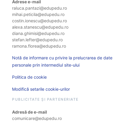
Adrese e-mail
raluca.pantazi@edupedu.ro
mihai.peticila@edupedu.ro
costin.ionescu@edupedu.ro
alexa.stanescu@edupedu.ro
diana.ghimisi@edupedu.ro
stefan.lefter@edupedu.ro
ramona.florea@edupedu.ro
Notă de informare cu privire la prelucrarea de date
personale prin intermediul site-ului
Politica de cookie
Modifică setarile cookie-urilor
PUBLICITATE ȘI PARTENERIATE
Adresă de e-mail
comunicare@edupedu.ro