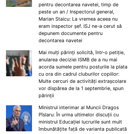
pentru decontarea navetei, timp de
peste un an / Inspectorul general,
Marian Staicu: La vremea aceea nu
eram inspector șef. ISJ ne-a cerut să
depunem documente pentru
decontarea navetei
Mai mulți părinți solicită, într-o petiție,
anularea deciziei ISMB de a nu mai
acorda sumele pentru posturile la plata
cu ora din cadrul cluburilor copiilor:
Multe cercuri de activități extrașcolare
vor dispărea de la 1 septembrie, spun
părinții
Ministrul interimar al Muncii Dragos
Pîslaru: În urma ultimelor discuții cu
ministrul Educației lucrurile sunt mult
îmbunătățite față de varianta publicată