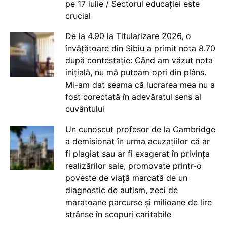
pe 17 iulie / Sectorul educației este
crucial
De la 4.90 la Titularizare 2026, o
învățătoare din Sibiu a primit nota 8.70
după contestație: Când am văzut nota
inițială, nu mă puteam opri din plâns.
Mi-am dat seama că lucrarea mea nu a
fost corectată în adevăratul sens al
cuvântului
Un cunoscut profesor de la Cambridge
a demisionat în urma acuzațiilor că ar
fi plagiat sau ar fi exagerat în privința
realizărilor sale, promovate printr-o
poveste de viață marcată de un
diagnostic de autism, zeci de
maratoane parcurse și milioane de lire
strânse în scopuri caritabile