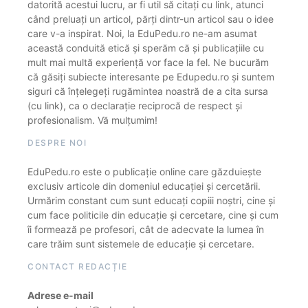
datorită acestui lucru, ar fi util să citați cu link, atunci
când preluați un articol, părți dintr-un articol sau o idee
care v-a inspirat. Noi, la EduPedu.ro ne-am asumat
această conduită etică și sperăm că și publicațiile cu
mult mai multă experiență vor face la fel. Ne bucurăm
că găsiți subiecte interesante pe Edupedu.ro și suntem
siguri că înțelegeți rugămintea noastră de a cita sursa
(cu link), ca o declarație reciprocă de respect și
profesionalism. Vă mulțumim!
DESPRE NOI
EduPedu.ro este o publicație online care găzduiește
exclusiv articole din domeniul educației și cercetării.
Urmărim constant cum sunt educați copiii noștri, cine și
cum face politicile din educație și cercetare, cine și cum
îi formează pe profesori, cât de adecvate la lumea în
care trăim sunt sistemele de educație și cercetare.
CONTACT REDACȚIE
Adrese e-mail