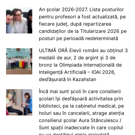
An școlar 2026-2027. Lista posturilor
pentru profesori a fost actualizată, pe
fiecare județ, după repartizarea
candidaților de la Titularizare 2026 pe
posturi pe perioadă nedeterminată
ULTIMĂ ORĂ Elevii români au obținut 3
medalii de aur, 2 de argint și 3 de
bronz la Olimpiada Internațională de
Inteligență Artificială – IOAI 2026,
desfășurată în Kazahstan
Încă mai sunt școli în care consilierii
școlari își desfășoară activitatea prin
biblioteci, pe la cabinetul medical, pe
holuri sau în cancelarii, atrage atenția
consilierul școlar Aura Stănculescu /
Sunt spații inadecvate în care copilul
nu va destăinui nimic niciodată