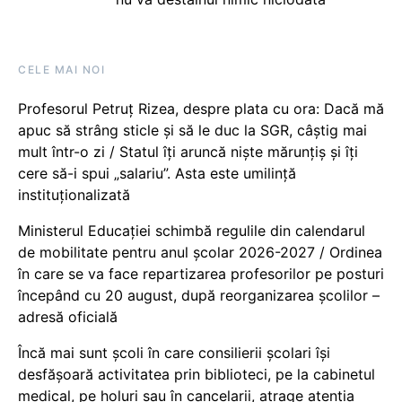
CELE MAI NOI
Profesorul Petruț Rizea, despre plata cu ora: Dacă mă
apuc să strâng sticle și să le duc la SGR, câștig mai
mult într-o zi / Statul îți aruncă niște mărunțiș și îți
cere să-i spui „salariu”. Asta este umilință
instituționalizată
Ministerul Educației schimbă regulile din calendarul
de mobilitate pentru anul școlar 2026-2027 / Ordinea
în care se va face repartizarea profesorilor pe posturi
începând cu 20 august, după reorganizarea școlilor –
adresă oficială
Încă mai sunt școli în care consilierii școlari își
desfășoară activitatea prin biblioteci, pe la cabinetul
medical, pe holuri sau în cancelarii, atrage atenția