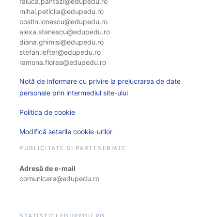
raluca.pantazi@edupedu.ro
mihai.peticila@edupedu.ro
costin.ionescu@edupedu.ro
alexa.stanescu@edupedu.ro
diana.ghimisi@edupedu.ro
stefan.lefter@edupedu.ro
ramona.florea@edupedu.ro
Notă de informare cu privire la prelucrarea de date
personale prin intermediul site-ului
Politica de cookie
Modifică setarile cookie-urilor
PUBLICITATE ȘI PARTENERIATE
Adresă de e-mail
comunicare@edupedu.ro
STATISTICI EDUPEDU.RO