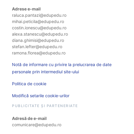
Adrese e-mail
raluca.pantazi@edupedu.ro
mihai.peticila@edupedu.ro
costin.ionescu@edupedu.ro
alexa.stanescu@edupedu.ro
diana.ghimisi@edupedu.ro
stefan.lefter@edupedu.ro
ramona.florea@edupedu.ro
Notă de informare cu privire la prelucrarea de date
personale prin intermediul site-ului
Politica de cookie
Modifică setarile cookie-urilor
PUBLICITATE ȘI PARTENERIATE
Adresă de e-mail
comunicare@edupedu.ro