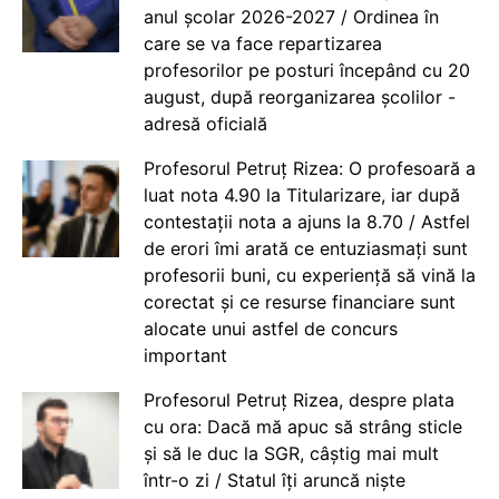
anul școlar 2026-2027 / Ordinea în
care se va face repartizarea
profesorilor pe posturi începând cu 20
august, după reorganizarea școlilor -
adresă oficială
Profesorul Petruț Rizea: O profesoară a
luat nota 4.90 la Titularizare, iar după
contestații nota a ajuns la 8.70 / Astfel
de erori îmi arată ce entuziasmați sunt
profesorii buni, cu experiență să vină la
corectat și ce resurse financiare sunt
alocate unui astfel de concurs
important
Profesorul Petruț Rizea, despre plata
cu ora: Dacă mă apuc să strâng sticle
și să le duc la SGR, câștig mai mult
într-o zi / Statul îți aruncă niște