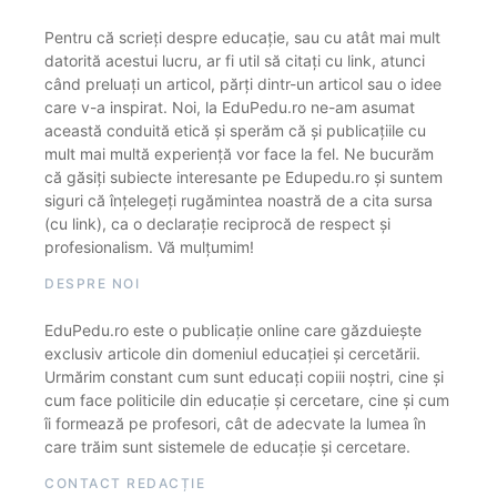
Pentru că scrieți despre educație, sau cu atât mai mult
datorită acestui lucru, ar fi util să citați cu link, atunci
când preluați un articol, părți dintr-un articol sau o idee
care v-a inspirat. Noi, la EduPedu.ro ne-am asumat
această conduită etică și sperăm că și publicațiile cu
mult mai multă experiență vor face la fel. Ne bucurăm
că găsiți subiecte interesante pe Edupedu.ro și suntem
siguri că înțelegeți rugămintea noastră de a cita sursa
(cu link), ca o declarație reciprocă de respect și
profesionalism. Vă mulțumim!
DESPRE NOI
EduPedu.ro este o publicație online care găzduiește
exclusiv articole din domeniul educației și cercetării.
Urmărim constant cum sunt educați copiii noștri, cine și
cum face politicile din educație și cercetare, cine și cum
îi formează pe profesori, cât de adecvate la lumea în
care trăim sunt sistemele de educație și cercetare.
CONTACT REDACȚIE