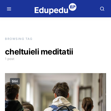
BROWSING TAG
cheltuieli meditatii
1 post
Știri