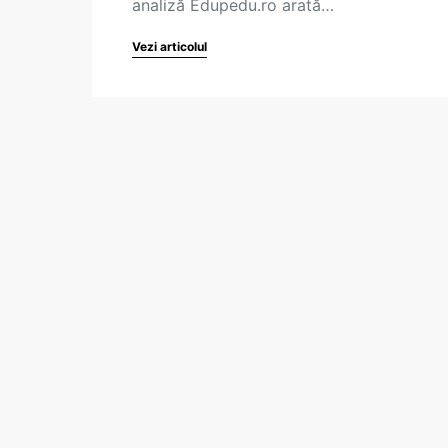
analiză Edupedu.ro arată…
Vezi articolul