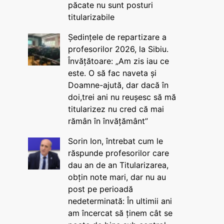
păcate nu sunt posturi
titularizabile
Ședințele de repartizare a
profesorilor 2026, la Sibiu.
Învățătoare: „Am zis iau ce
este. O să fac naveta și
Doamne-ajută, dar dacă în
doi,trei ani nu reușesc să mă
titularizez nu cred că mai
rămân în învățământ”
Sorin Ion, întrebat cum le
răspunde profesorilor care
dau an de an Titularizarea,
obțin note mari, dar nu au
post pe perioadă
nedeterminată: În ultimii ani
am încercat să ținem cât se