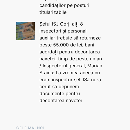
candidaților pe posturi
titularizabile
Șeful ISJ Gorj, alți 8
inspectori și personal
auxiliar trebuie să returneze
peste 55.000 de lei, bani
acordați pentru decontarea
navetei, timp de peste un an
/ Inspectorul general, Marian
Staicu: La vremea aceea nu
eram inspector șef. ISJ ne-a
cerut să depunem
documente pentru
decontarea navetei
CELE MAI NOI