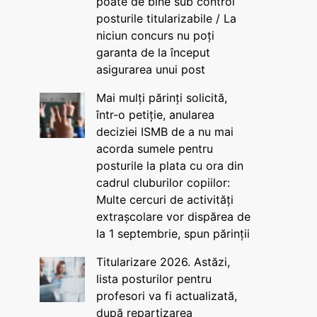
poate de bine sub control
posturile titularizabile / La
niciun concurs nu poți
garanta de la început
asigurarea unui post
Mai mulți părinți solicită,
într-o petiție, anularea
deciziei ISMB de a nu mai
acorda sumele pentru
posturile la plata cu ora din
cadrul cluburilor copiilor:
Multe cercuri de activități
extrașcolare vor dispărea de
la 1 septembrie, spun părinții
Titularizare 2026. Astăzi,
lista posturilor pentru
profesori va fi actualizată,
după repartizarea