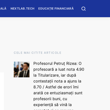
OALĂ
NEXTLAB.TECH
EDUCAȚIE FINANCIARĂ
CELE MAI CITITE ARTICOLE
Profesorul Petruț Rizea: O
profesoară a luat nota 4.90
la Titularizare, iar după
contestații nota a ajuns la
8.70 / Astfel de erori îmi
arată ce entuziasmați sunt
profesorii buni, cu
experiență să vină la