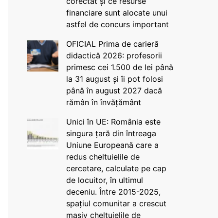
corectat și ce resurse
financiare sunt alocate unui
astfel de concurs important
OFICIAL Prima de carieră
didactică 2026: profesorii
primesc cei 1.500 de lei până
la 31 august și îi pot folosi
până în august 2027 dacă
rămân în învățământ
Unici în UE: România este
singura țară din întreaga
Uniune Europeană care a
redus cheltuielile de
cercetare, calculate pe cap
de locuitor, în ultimul
deceniu. Între 2015-2025,
spațiul comunitar a crescut
masiv cheltuielile de