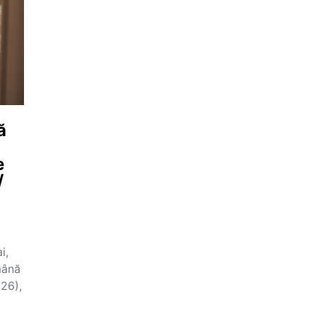
ă
e
/
i,
mână
26),