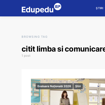
ȘTIRI
BROWSING TAG
citit limba si comunicar
1 post
Evaluare Națională 2026
Știri