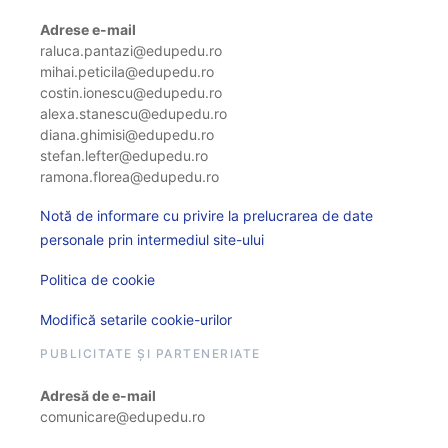
Adrese e-mail
raluca.pantazi@edupedu.ro
mihai.peticila@edupedu.ro
costin.ionescu@edupedu.ro
alexa.stanescu@edupedu.ro
diana.ghimisi@edupedu.ro
stefan.lefter@edupedu.ro
ramona.florea@edupedu.ro
Notă de informare cu privire la prelucrarea de date
personale prin intermediul site-ului
Politica de cookie
Modifică setarile cookie-urilor
PUBLICITATE ȘI PARTENERIATE
Adresă de e-mail
comunicare@edupedu.ro