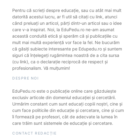
Pentru că scrieți despre educație, sau cu atât mai mult
datorită acestui lucru, ar fi util să citați cu link, atunci
când preluați un articol, părți dintr-un articol sau o idee
care v-a inspirat. Noi, la EduPedu.ro ne-am asumat
această conduită etică și sperăm că și publicațiile cu
mult mai multă experiență vor face la fel. Ne bucurăm
că găsiți subiecte interesante pe Edupedu.ro și suntem
siguri că înțelegeți rugămintea noastră de a cita sursa
(cu link), ca o declarație reciprocă de respect și
profesionalism. Vă mulțumim!
DESPRE NOI
EduPedu.ro este o publicație online care găzduiește
exclusiv articole din domeniul educației și cercetării.
Urmărim constant cum sunt educați copiii noștri, cine și
cum face politicile din educație și cercetare, cine și cum
îi formează pe profesori, cât de adecvate la lumea în
care trăim sunt sistemele de educație și cercetare.
CONTACT REDACȚIE