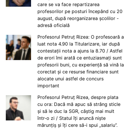
care se va face repartizarea
profesorilor pe posturi începând cu 20
august, după reorganizarea școlilor -
adresă oficială
Profesorul Petruț Rizea: O profesoară a
luat nota 4.90 la Titularizare, iar după
contestații nota a ajuns la 8.70 / Astfel
de erori îmi arată ce entuziasmați sunt
profesorii buni, cu experiență să vină la
corectat și ce resurse financiare sunt
alocate unui astfel de concurs
important
Profesorul Petruț Rizea, despre plata
cu ora: Dacă mă apuc să strâng sticle
și să le duc la SGR, câștig mai mult
într-o zi / Statul îți aruncă niște
mărunțiș și îți cere să-i spui „salariu”.