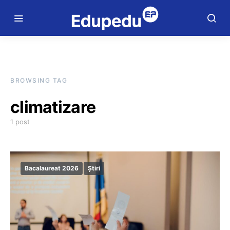
BROWSING TAG
climatizare
1 post
Bacalaureat 2026
Știri