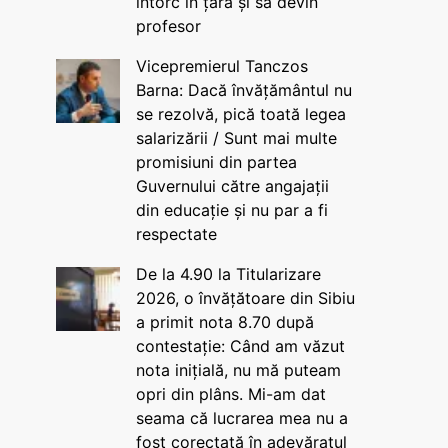
întorc în țară și să devin
profesor
Vicepremierul Tanczos
Barna: Dacă învățământul nu
se rezolvă, pică toată legea
salarizării / Sunt mai multe
promisiuni din partea
Guvernului către angajații
din educație și nu par a fi
respectate
De la 4.90 la Titularizare
2026, o învățătoare din Sibiu
a primit nota 8.70 după
contestație: Când am văzut
nota inițială, nu mă puteam
opri din plâns. Mi-am dat
seama că lucrarea mea nu a
fost corectată în adevăratul