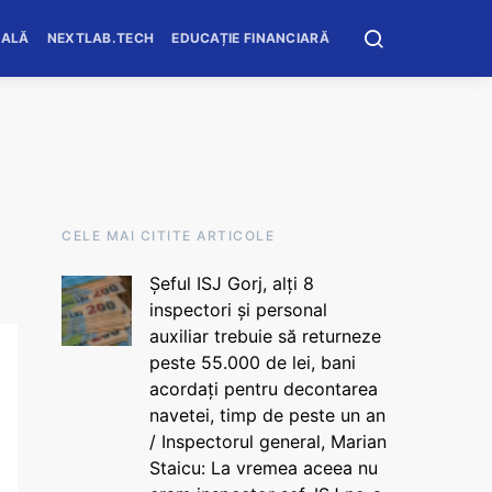
OALĂ
NEXTLAB.TECH
EDUCAȚIE FINANCIARĂ
CELE MAI CITITE ARTICOLE
Șeful ISJ Gorj, alți 8
inspectori și personal
auxiliar trebuie să returneze
peste 55.000 de lei, bani
acordați pentru decontarea
navetei, timp de peste un an
/ Inspectorul general, Marian
Staicu: La vremea aceea nu