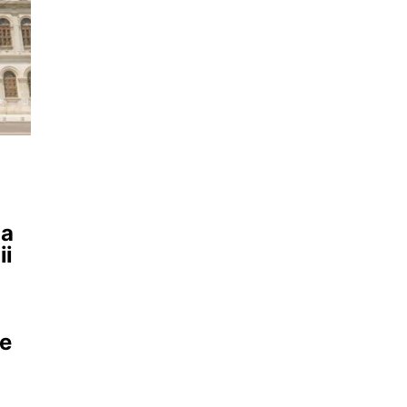
la
ii
de