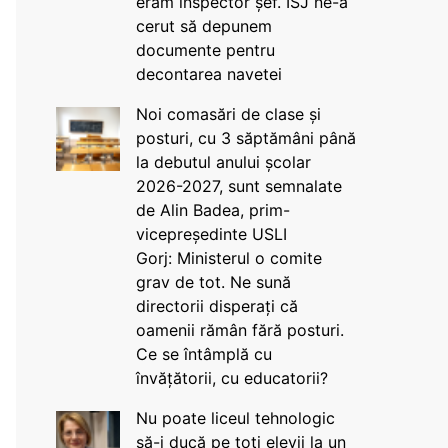
eram inspector șef. ISJ ne-a
cerut să depunem
documente pentru
decontarea navetei
Noi comasări de clase și
posturi, cu 3 săptămâni până
la debutul anului școlar
2026-2027, sunt semnalate
de Alin Badea, prim-
vicepreședinte USLI
Gorj: Ministerul o comite
grav de tot. Ne sună
directorii disperați că
oamenii rămân fără posturi.
Ce se întâmplă cu
învățătorii, cu educatorii?
Nu poate liceul tehnologic
să-i ducă pe toți elevii la un