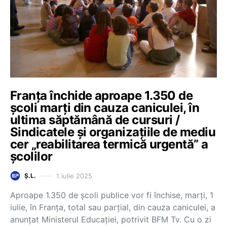
Franța închide aproape 1.350 de
școli marți din cauza caniculei, în
ultima săptămână de cursuri /
Sindicatele și organizațiile de mediu
cer „reabilitarea termică urgentă” a
școlilor
1 iulie 2025
Ș.L.
Aproape 1.350 de școli publice vor fi închise, marți, 1
iulie, în Franța, total sau parțial, din cauza caniculei, a
anunțat Ministerul Educației, potrivit BFM Tv. Cu o zi