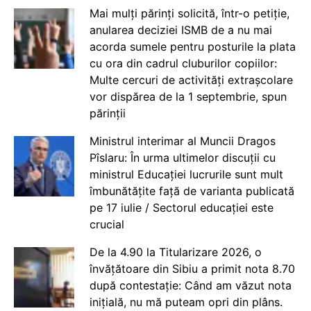
Mai mulți părinți solicită, într-o petiție,
anularea deciziei ISMB de a nu mai
acorda sumele pentru posturile la plata
cu ora din cadrul cluburilor copiilor:
Multe cercuri de activități extrașcolare
vor dispărea de la 1 septembrie, spun
părinții
Ministrul interimar al Muncii Dragos
Pîslaru: În urma ultimelor discuții cu
ministrul Educației lucrurile sunt mult
îmbunătățite față de varianta publicată
pe 17 iulie / Sectorul educației este
crucial
De la 4.90 la Titularizare 2026, o
învățătoare din Sibiu a primit nota 8.70
după contestație: Când am văzut nota
inițială, nu mă puteam opri din plâns.