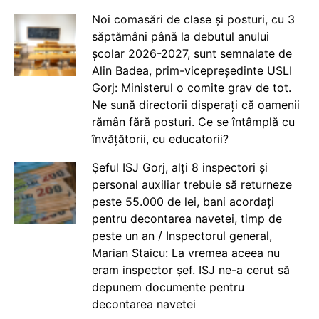
Noi comasări de clase și posturi, cu 3
săptămâni până la debutul anului
școlar 2026-2027, sunt semnalate de
Alin Badea, prim-vicepreședinte USLI
Gorj: Ministerul o comite grav de tot.
Ne sună directorii disperați că oamenii
rămân fără posturi. Ce se întâmplă cu
învățătorii, cu educatorii?
Șeful ISJ Gorj, alți 8 inspectori și
personal auxiliar trebuie să returneze
peste 55.000 de lei, bani acordați
pentru decontarea navetei, timp de
peste un an / Inspectorul general,
Marian Staicu: La vremea aceea nu
eram inspector șef. ISJ ne-a cerut să
depunem documente pentru
decontarea navetei