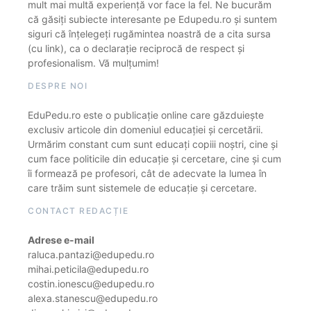
mult mai multă experiență vor face la fel. Ne bucurăm
că găsiți subiecte interesante pe Edupedu.ro și suntem
siguri că înțelegeți rugămintea noastră de a cita sursa
(cu link), ca o declarație reciprocă de respect și
profesionalism. Vă mulțumim!
DESPRE NOI
EduPedu.ro este o publicație online care găzduiește
exclusiv articole din domeniul educației și cercetării.
Urmărim constant cum sunt educați copiii noștri, cine și
cum face politicile din educație și cercetare, cine și cum
îi formează pe profesori, cât de adecvate la lumea în
care trăim sunt sistemele de educație și cercetare.
CONTACT REDACȚIE
Adrese e-mail
raluca.pantazi@edupedu.ro
mihai.peticila@edupedu.ro
costin.ionescu@edupedu.ro
alexa.stanescu@edupedu.ro