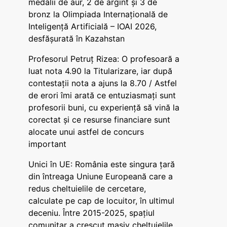
medalii de aur, 2 de argint și 3 de
bronz la Olimpiada Internațională de
Inteligență Artificială – IOAI 2026,
desfășurată în Kazahstan
Profesorul Petruț Rizea: O profesoară a
luat nota 4.90 la Titularizare, iar după
contestații nota a ajuns la 8.70 / Astfel
de erori îmi arată ce entuziasmați sunt
profesorii buni, cu experiență să vină la
corectat și ce resurse financiare sunt
alocate unui astfel de concurs
important
Unici în UE: România este singura țară
din întreaga Uniune Europeană care a
redus cheltuielile de cercetare,
calculate pe cap de locuitor, în ultimul
deceniu. Între 2015-2025, spațiul
comunitar a crescut masiv cheltuielile