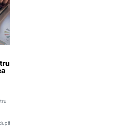
tru
ea
tru
 după