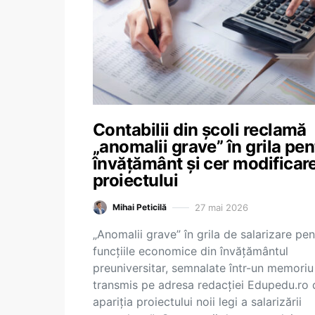
Contabilii din școli reclamă
„anomalii grave” în grila pen
învățământ și cer modificar
proiectului
27 mai 2026
Mihai Peticilă
„Anomalii grave” în grila de salarizare pen
funcțiile economice din învățământul
preuniversitar, semnalate într-un memoriu
transmis pe adresa redacției Edupedu.ro
apariția proiectului noii legi a salarizării