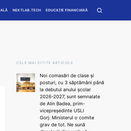
OALĂ
NEXTLAB.TECH
EDUCAȚIE FINANCIARĂ
CELE MAI CITITE ARTICOLE
Noi comasări de clase și
posturi, cu 3 săptămâni până
la debutul anului școlar
2026-2027, sunt semnalate
de Alin Badea, prim-
vicepreședinte USLI
Gorj: Ministerul o comite
grav de tot. Ne sună