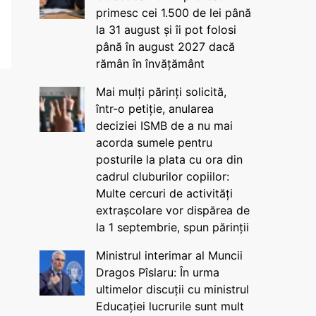
primesc cei 1.500 de lei până
la 31 august și îi pot folosi
până în august 2027 dacă
rămân în învățământ
Mai mulți părinți solicită,
într-o petiție, anularea
deciziei ISMB de a nu mai
acorda sumele pentru
posturile la plata cu ora din
cadrul cluburilor copiilor:
Multe cercuri de activități
extrașcolare vor dispărea de
la 1 septembrie, spun părinții
Ministrul interimar al Muncii
Dragos Pîslaru: În urma
ultimelor discuții cu ministrul
Educației lucrurile sunt mult