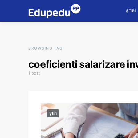
ȘTIRI
BROWSING TAG
coeficienti salarizare i
1 post
Știri