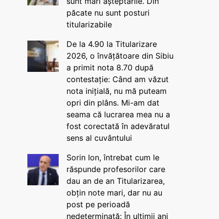
sunt mari așteptările. Din
păcate nu sunt posturi
titularizabile
De la 4.90 la Titularizare
2026, o învățătoare din Sibiu
a primit nota 8.70 după
contestație: Când am văzut
nota inițială, nu mă puteam
opri din plâns. Mi-am dat
seama că lucrarea mea nu a
fost corectată în adevăratul
sens al cuvântului
Sorin Ion, întrebat cum le
răspunde profesorilor care
dau an de an Titularizarea,
obțin note mari, dar nu au
post pe perioadă
nedeterminată: În ultimii ani