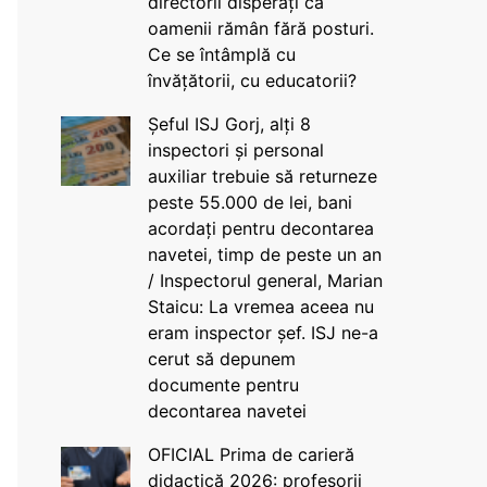
directorii disperați că
oamenii rămân fără posturi.
Ce se întâmplă cu
învățătorii, cu educatorii?
Șeful ISJ Gorj, alți 8
inspectori și personal
auxiliar trebuie să returneze
peste 55.000 de lei, bani
acordați pentru decontarea
navetei, timp de peste un an
/ Inspectorul general, Marian
Staicu: La vremea aceea nu
eram inspector șef. ISJ ne-a
cerut să depunem
documente pentru
decontarea navetei
OFICIAL Prima de carieră
didactică 2026: profesorii