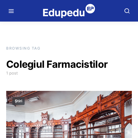
BROWSING TAG
Colegiul Farmacistilor
1 post
Știri