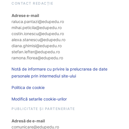
CONTACT REDACȚIE
Adrese e-mail
raluca.pantazi@edupedu.ro
mihai.peticila@edupedu.ro
costin.ionescu@edupedu.ro
alexa.stanescu@edupedu.ro
diana.ghimisi@edupedu.ro
stefan.lefter@edupedu.ro
ramona.florea@edupedu.ro
Notă de informare cu privire la prelucrarea de date
personale prin intermediul site-ului
Politica de cookie
Modifică setarile cookie-urilor
PUBLICITATE ȘI PARTENERIATE
Adresă de e-mail
comunicare@edupedu.ro