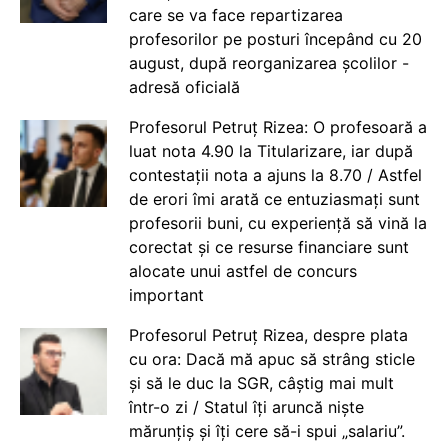
care se va face repartizarea
profesorilor pe posturi începând cu 20
august, după reorganizarea școlilor -
adresă oficială
Profesorul Petruț Rizea: O profesoară a
luat nota 4.90 la Titularizare, iar după
contestații nota a ajuns la 8.70 / Astfel
de erori îmi arată ce entuziasmați sunt
profesorii buni, cu experiență să vină la
corectat și ce resurse financiare sunt
alocate unui astfel de concurs
important
Profesorul Petruț Rizea, despre plata
cu ora: Dacă mă apuc să strâng sticle
și să le duc la SGR, câștig mai mult
într-o zi / Statul îți aruncă niște
mărunțiș și îți cere să-i spui „salariu”.