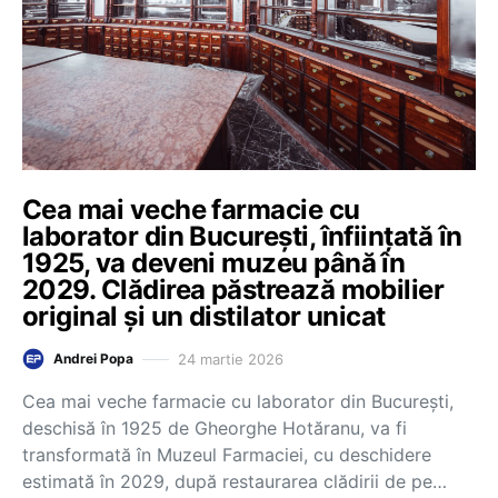
Cea mai veche farmacie cu
laborator din București, înființată în
1925, va deveni muzeu până în
2029. Clădirea păstrează mobilier
original și un distilator unicat
24 martie 2026
Andrei Popa
Cea mai veche farmacie cu laborator din București,
deschisă în 1925 de Gheorghe Hotăranu, va fi
transformată în Muzeul Farmaciei, cu deschidere
estimată în 2029, după restaurarea clădirii de pe…