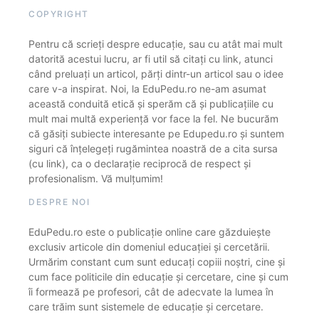
COPYRIGHT
Pentru că scrieți despre educație, sau cu atât mai mult
datorită acestui lucru, ar fi util să citați cu link, atunci
când preluați un articol, părți dintr-un articol sau o idee
care v-a inspirat. Noi, la EduPedu.ro ne-am asumat
această conduită etică și sperăm că și publicațiile cu
mult mai multă experiență vor face la fel. Ne bucurăm
că găsiți subiecte interesante pe Edupedu.ro și suntem
siguri că înțelegeți rugămintea noastră de a cita sursa
(cu link), ca o declarație reciprocă de respect și
profesionalism. Vă mulțumim!
DESPRE NOI
EduPedu.ro este o publicație online care găzduiește
exclusiv articole din domeniul educației și cercetării.
Urmărim constant cum sunt educați copiii noștri, cine și
cum face politicile din educație și cercetare, cine și cum
îi formează pe profesori, cât de adecvate la lumea în
care trăim sunt sistemele de educație și cercetare.