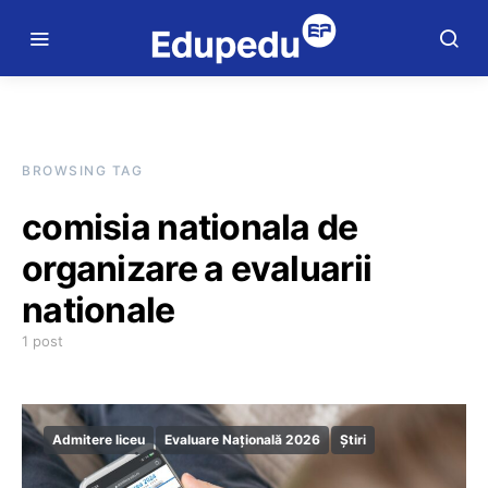
BROWSING TAG
comisia nationala de
organizare a evaluarii
nationale
1 post
Admitere liceu
Evaluare Națională 2026
Știri