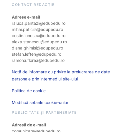
CONTACT REDACȚIE
Adrese e-mail
raluca.pantazi@edupedu.ro
mihai.peticila@edupedu.ro
costin.ionescu@edupedu.ro
alexa.stanescu@edupedu.ro
diana.ghimisi@edupedu.ro
stefan.lefter@edupedu.ro
ramona.florea@edupedu.ro
Notă de informare cu privire la prelucrarea de date
personale prin intermediul site-ului
Politica de cookie
Modifică setarile cookie-urilor
PUBLICITATE ȘI PARTENERIATE
Adresă de e-mail
comunicare@edupedu.ro