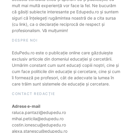
mult mai multă experiență vor face la fel. Ne bucurăm
că găsiți subiecte interesante pe Edupedu.ro și suntem
siguri că înțelegeți rugămintea noastră de a cita sursa
(cu link), ca o declarație reciprocă de respect și
profesionalism. Vă mulțumim!
DESPRE NOI
EduPedu.ro este o publicație online care găzduiește
exclusiv articole din domeniul educației și cercetării.
Urmărim constant cum sunt educați copiii noștri, cine și
cum face politicile din educație și cercetare, cine și cum
îi formează pe profesori, cât de adecvate la lumea în
care trăim sunt sistemele de educație și cercetare.
CONTACT REDACȚIE
Adrese e-mail
raluca.pantazi@edupedu.ro
mihai.peticila@edupedu.ro
costin.ionescu@edupedu.ro
alexa.stanescu@edupedu.ro