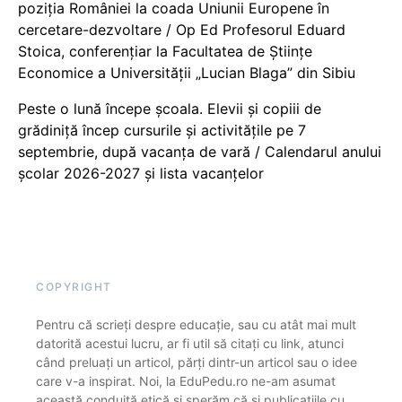
poziția României la coada Uniunii Europene în
cercetare-dezvoltare / Op Ed Profesorul Eduard
Stoica, conferențiar la Facultatea de Științe
Economice a Universității „Lucian Blaga” din Sibiu
Peste o lună începe școala. Elevii și copiii de
grădiniță încep cursurile și activitățile pe 7
septembrie, după vacanța de vară / Calendarul anului
școlar 2026-2027 și lista vacanțelor
COPYRIGHT
Pentru că scrieți despre educație, sau cu atât mai mult
datorită acestui lucru, ar fi util să citați cu link, atunci
când preluați un articol, părți dintr-un articol sau o idee
care v-a inspirat. Noi, la EduPedu.ro ne-am asumat
această conduită etică și sperăm că și publicațiile cu