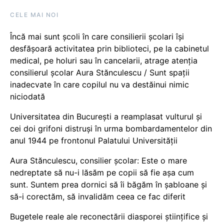
CELE MAI NOI
Încă mai sunt școli în care consilierii școlari își
desfășoară activitatea prin biblioteci, pe la cabinetul
medical, pe holuri sau în cancelarii, atrage atenția
consilierul școlar Aura Stănculescu / Sunt spații
inadecvate în care copilul nu va destăinui nimic
niciodată
Universitatea din București a reamplasat vulturul și
cei doi grifoni distruși în urma bombardamentelor din
anul 1944 pe frontonul Palatului Universității
Aura Stănculescu, consilier școlar: Este o mare
nedreptate să nu-i lăsăm pe copii să fie așa cum
sunt. Suntem prea dornici să îi băgăm în șabloane și
să-i corectăm, să invalidăm ceea ce fac diferit
Bugetele reale ale reconectării diasporei științifice și