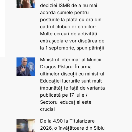
deciziei ISMB de a nu mai
acorda sumele pentru
posturile la plata cu ora din
cadrul cluburilor copiilor:
Multe cercuri de activități
extrașcolare vor dispărea de
la 1 septembrie, spun părinții
Ministrul interimar al Muncii
Dragos Pîslaru: În urma
ultimelor discuții cu ministrul
Educației lucrurile sunt mult
îmbunătățite față de varianta
publicată pe 17 iulie /
Sectorul educației este
crucial
De la 4.90 la Titularizare
2026, o învățătoare din Sibiu