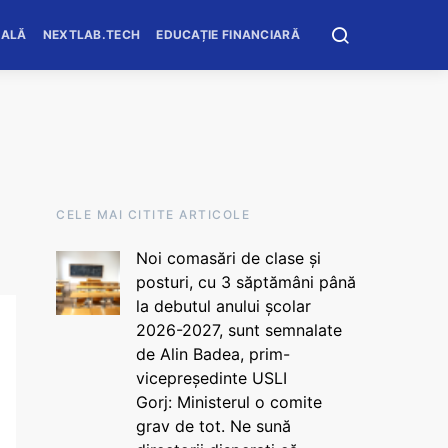
OALĂ
NEXTLAB.TECH
EDUCAȚIE FINANCIARĂ
CELE MAI CITITE ARTICOLE
Noi comasări de clase și
posturi, cu 3 săptămâni până
la debutul anului școlar
2026-2027, sunt semnalate
de Alin Badea, prim-
vicepreședinte USLI
Gorj: Ministerul o comite
grav de tot. Ne sună