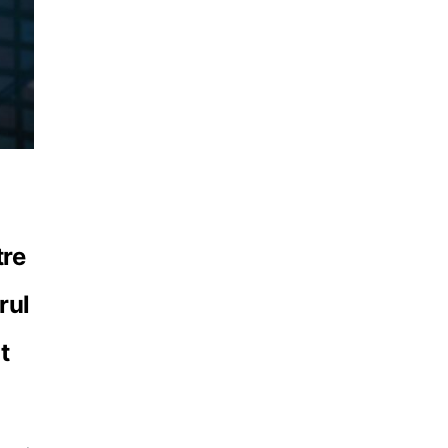
tre
rul
t