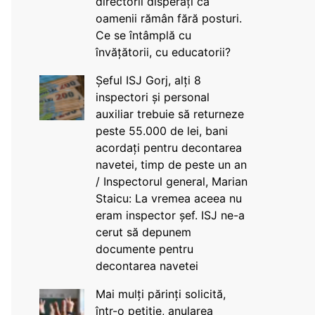
directorii disperați că
oamenii rămân fără posturi.
Ce se întâmplă cu
învățătorii, cu educatorii?
Șeful ISJ Gorj, alți 8
inspectori și personal
auxiliar trebuie să returneze
peste 55.000 de lei, bani
acordați pentru decontarea
navetei, timp de peste un an
/ Inspectorul general, Marian
Staicu: La vremea aceea nu
eram inspector șef. ISJ ne-a
cerut să depunem
documente pentru
decontarea navetei
Mai mulți părinți solicită,
într-o petiție, anularea