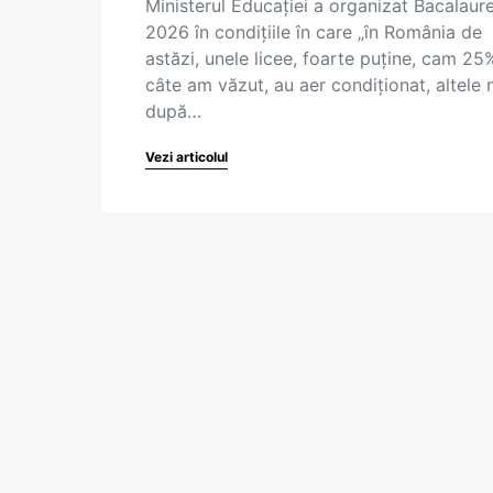
Ministerul Educației a organizat Bacalaure
2026 în condițiile în care „în România de
astăzi, unele licee, foarte puține, cam 25
câte am văzut, au aer condiționat, altele n
după…
Vezi articolul