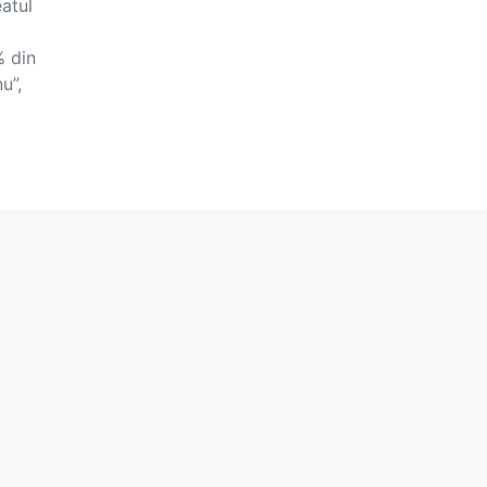
atul
% din
u”,