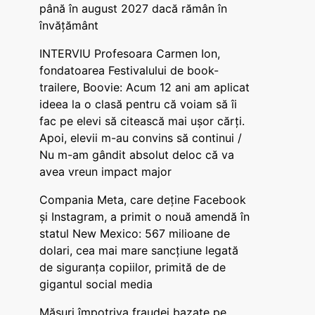
până în august 2027 dacă rămân în
învățământ
INTERVIU Profesoara Carmen Ion,
fondatoarea Festivalului de book-
trailere, Boovie: Acum 12 ani am aplicat
ideea la o clasă pentru că voiam să îi
fac pe elevi să citească mai ușor cărți.
Apoi, elevii m-au convins să continui /
Nu m-am gândit absolut deloc că va
avea vreun impact major
Compania Meta, care deține Facebook
și Instagram, a primit o nouă amendă în
statul New Mexico: 567 milioane de
dolari, cea mai mare sancțiune legată
de siguranța copiilor, primită de de
gigantul social media
Măsuri împotriva fraudei bazate pe