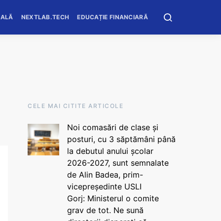
OALĂ
NEXTLAB.TECH
EDUCAȚIE FINANCIARĂ
CELE MAI CITITE ARTICOLE
Noi comasări de clase și
posturi, cu 3 săptămâni până
la debutul anului școlar
2026-2027, sunt semnalate
de Alin Badea, prim-
vicepreședinte USLI
Gorj: Ministerul o comite
grav de tot. Ne sună