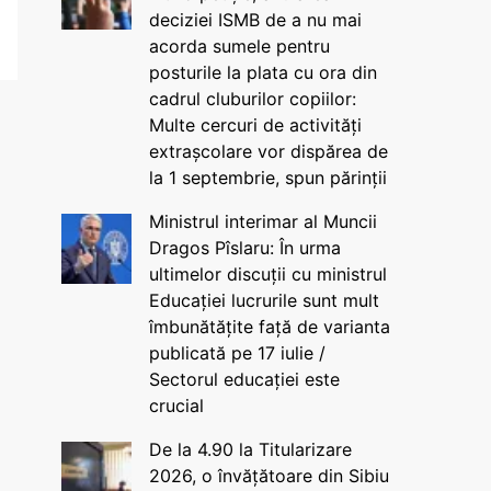
deciziei ISMB de a nu mai
acorda sumele pentru
posturile la plata cu ora din
cadrul cluburilor copiilor:
Multe cercuri de activități
extrașcolare vor dispărea de
la 1 septembrie, spun părinții
Ministrul interimar al Muncii
Dragos Pîslaru: În urma
ultimelor discuții cu ministrul
Educației lucrurile sunt mult
îmbunătățite față de varianta
publicată pe 17 iulie /
Sectorul educației este
crucial
De la 4.90 la Titularizare
2026, o învățătoare din Sibiu