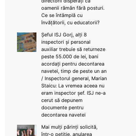
directorii disperați că
oamenii rămân fără posturi.
Ce se întâmplă cu
învățătorii, cu educatorii?
Șeful ISJ Gorj, alți 8
inspectori și personal
auxiliar trebuie să returneze
peste 55.000 de lei, bani
acordați pentru decontarea
navetei, timp de peste un an
/ Inspectorul general, Marian
Staicu: La vremea aceea nu
eram inspector șef. ISJ ne-a
cerut să depunem
documente pentru
decontarea navetei
Mai mulți părinți solicită,
într-o petiție, anularea