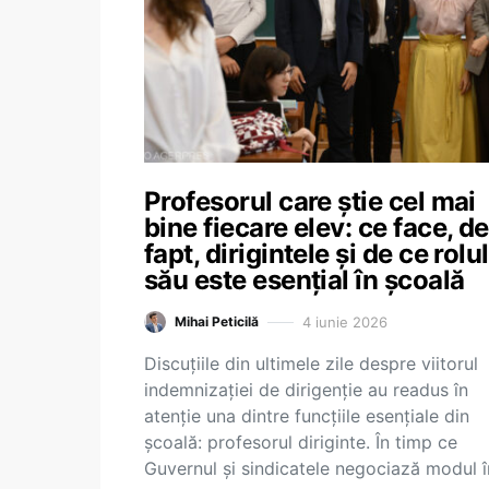
Profesorul care știe cel mai
bine fiecare elev: ce face, de
fapt, dirigintele și de ce rolul
său este esențial în școală
4 iunie 2026
Mihai Peticilă
Discuțiile din ultimele zile despre viitorul
indemnizației de dirigenție au readus în
atenție una dintre funcțiile esențiale din
școală: profesorul diriginte. În timp ce
Guvernul și sindicatele negociază modul 