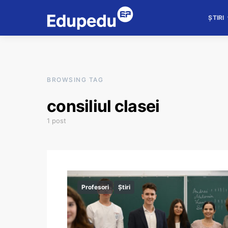
ȘTIRI
BROWSING TAG
consiliul clasei
1 post
Profesori
Știri