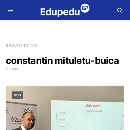
BROWSING TAG
constantin mituletu-buica
2 posts
Știri