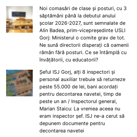
Noi comasări de clase și posturi, cu 3
săptămâni până la debutul anului
școlar 2026-2027, sunt semnalate de
Alin Badea, prim-vicepreședinte USLI
Gorj: Ministerul o comite grav de tot.
Ne sună directorii disperați că oamenii
rămân fără posturi. Ce se întâmplă cu
învățătorii, cu educatorii?
Șeful ISJ Gorj, alți 8 inspectori și
personal auxiliar trebuie să returneze
peste 55.000 de lei, bani acordați
pentru decontarea navetei, timp de
peste un an / Inspectorul general,
Marian Staicu: La vremea aceea nu
eram inspector șef. ISJ ne-a cerut să
depunem documente pentru
decontarea navetei