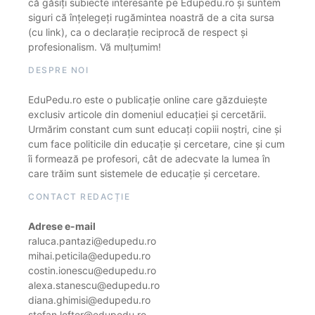
că găsiți subiecte interesante pe Edupedu.ro și suntem
siguri că înțelegeți rugămintea noastră de a cita sursa
(cu link), ca o declarație reciprocă de respect și
profesionalism. Vă mulțumim!
DESPRE NOI
EduPedu.ro este o publicație online care găzduiește
exclusiv articole din domeniul educației și cercetării.
Urmărim constant cum sunt educați copiii noștri, cine și
cum face politicile din educație și cercetare, cine și cum
îi formează pe profesori, cât de adecvate la lumea în
care trăim sunt sistemele de educație și cercetare.
CONTACT REDACȚIE
Adrese e-mail
raluca.pantazi@edupedu.ro
mihai.peticila@edupedu.ro
costin.ionescu@edupedu.ro
alexa.stanescu@edupedu.ro
diana.ghimisi@edupedu.ro
stefan.lefter@edupedu.ro