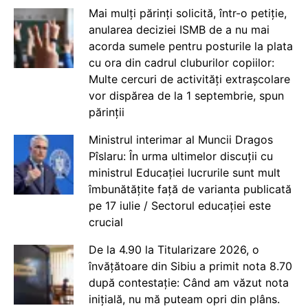
Mai mulți părinți solicită, într-o petiție,
anularea deciziei ISMB de a nu mai
acorda sumele pentru posturile la plata
cu ora din cadrul cluburilor copiilor:
Multe cercuri de activități extrașcolare
vor dispărea de la 1 septembrie, spun
părinții
Ministrul interimar al Muncii Dragos
Pîslaru: În urma ultimelor discuții cu
ministrul Educației lucrurile sunt mult
îmbunătățite față de varianta publicată
pe 17 iulie / Sectorul educației este
crucial
De la 4.90 la Titularizare 2026, o
învățătoare din Sibiu a primit nota 8.70
după contestație: Când am văzut nota
inițială, nu mă puteam opri din plâns.