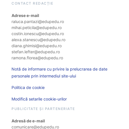
CONTACT REDACȚIE
Adrese e-mail
raluca.pantazi@edupedu.ro
mihai.peticila@edupedu.ro
costin.ionescu@edupedu.ro
alexa.stanescu@edupedu.ro
diana.ghimisi@edupedu.ro
stefan.lefter@edupedu.ro
ramona.florea@edupedu.ro
Notă de informare cu privire la prelucrarea de date
personale prin intermediul site-ului
Politica de cookie
Modifică setarile cookie-urilor
PUBLICITATE ȘI PARTENERIATE
Adresă de e-mail
comunicare@edupedu.ro