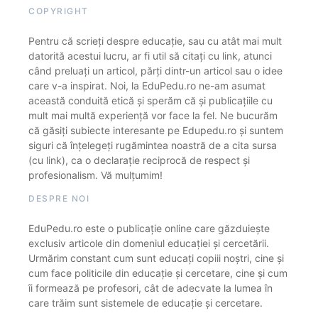
COPYRIGHT
Pentru că scrieți despre educație, sau cu atât mai mult
datorită acestui lucru, ar fi util să citați cu link, atunci
când preluați un articol, părți dintr-un articol sau o idee
care v-a inspirat. Noi, la EduPedu.ro ne-am asumat
această conduită etică și sperăm că și publicațiile cu
mult mai multă experiență vor face la fel. Ne bucurăm
că găsiți subiecte interesante pe Edupedu.ro și suntem
siguri că înțelegeți rugămintea noastră de a cita sursa
(cu link), ca o declarație reciprocă de respect și
profesionalism. Vă mulțumim!
DESPRE NOI
EduPedu.ro este o publicație online care găzduiește
exclusiv articole din domeniul educației și cercetării.
Urmărim constant cum sunt educați copiii noștri, cine și
cum face politicile din educație și cercetare, cine și cum
îi formează pe profesori, cât de adecvate la lumea în
care trăim sunt sistemele de educație și cercetare.