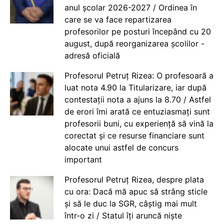
anul școlar 2026-2027 / Ordinea în
care se va face repartizarea
profesorilor pe posturi începând cu 20
august, după reorganizarea școlilor -
adresă oficială
Profesorul Petruț Rizea: O profesoară a
luat nota 4.90 la Titularizare, iar după
contestații nota a ajuns la 8.70 / Astfel
de erori îmi arată ce entuziasmați sunt
profesorii buni, cu experiență să vină la
corectat și ce resurse financiare sunt
alocate unui astfel de concurs
important
Profesorul Petruț Rizea, despre plata
cu ora: Dacă mă apuc să strâng sticle
și să le duc la SGR, câștig mai mult
într-o zi / Statul îți aruncă niște