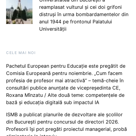
reamplasat vulturul și cei doi grifoni
distruși în urma bombardamentelor din
anul 1944 pe frontonul Palatului
Universității
CELE MAI NOI
Pachetul European pentru Educație este pregătit de
Comisia Europeană pentru noiembrie. „Cum facem
profesia de profesor mai atractivă” – temă-cheie în
consultări publice anunțate de vicepreședinta CE,
Roxana Mînzatu / Alte două teme: competențele de
bază și educația digitală sub impactul IA
ISMB a publicat planurile de dezvoltare ale școlilor
din București pentru concursul de directori 2026.
Profesorii își pot pregăti proiectul managerial, probă