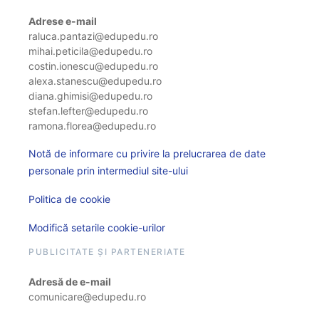
Adrese e-mail
raluca.pantazi@edupedu.ro
mihai.peticila@edupedu.ro
costin.ionescu@edupedu.ro
alexa.stanescu@edupedu.ro
diana.ghimisi@edupedu.ro
stefan.lefter@edupedu.ro
ramona.florea@edupedu.ro
Notă de informare cu privire la prelucrarea de date
personale prin intermediul site-ului
Politica de cookie
Modifică setarile cookie-urilor
PUBLICITATE ȘI PARTENERIATE
Adresă de e-mail
comunicare@edupedu.ro