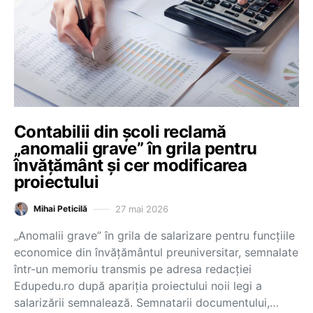
Contabilii din școli reclamă
„anomalii grave” în grila pentru
învățământ și cer modificarea
proiectului
27 mai 2026
Mihai Peticilă
„Anomalii grave” în grila de salarizare pentru funcțiile
economice din învățământul preuniversitar, semnalate
într-un memoriu transmis pe adresa redacției
Edupedu.ro după apariția proiectului noii legi a
salarizării semnalează. Semnatarii documentului,…