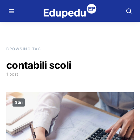
BROWSING TAG
contabili scoli
1 post
Știri