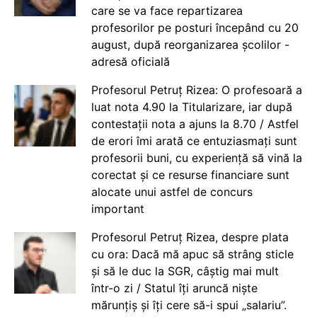
care se va face repartizarea
profesorilor pe posturi începând cu 20
august, după reorganizarea școlilor -
adresă oficială
Profesorul Petruț Rizea: O profesoară a
luat nota 4.90 la Titularizare, iar după
contestații nota a ajuns la 8.70 / Astfel
de erori îmi arată ce entuziasmați sunt
profesorii buni, cu experiență să vină la
corectat și ce resurse financiare sunt
alocate unui astfel de concurs
important
Profesorul Petruț Rizea, despre plata
cu ora: Dacă mă apuc să strâng sticle
și să le duc la SGR, câștig mai mult
într-o zi / Statul îți aruncă niște
mărunțiș și îți cere să-i spui „salariu”.