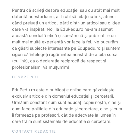
Pentru că scrieți despre educație, sau cu atât mai mult
datorită acestui lucru, ar fi util să citați cu link, atunci
când preluați un articol, părți dintr-un articol sau o idee
care v-a inspirat. Noi, la EduPedu.ro ne-am asumat
această conduită etică și sperăm că și publicațiile cu
mult mai multă experiență vor face la fel. Ne bucurăm
că găsiți subiecte interesante pe Edupedu.ro și suntem
siguri că înțelegeți rugămintea noastră de a cita sursa
(cu link), ca o declarație reciprocă de respect și
profesionalism. Vă mulțumim!
DESPRE NOI
EduPedu.ro este o publicație online care găzduiește
exclusiv articole din domeniul educației și cercetării.
Urmărim constant cum sunt educați copiii noștri, cine și
cum face politicile din educație și cercetare, cine și cum
îi formează pe profesori, cât de adecvate la lumea în
care trăim sunt sistemele de educație și cercetare.
CONTACT REDACȚIE