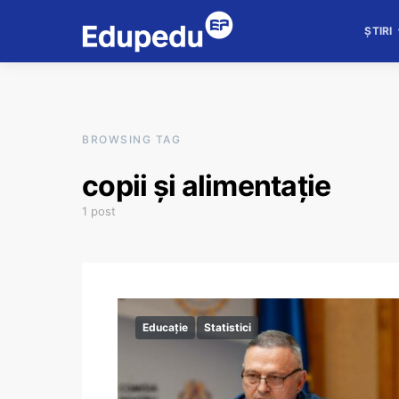
ȘTIRI
BROWSING TAG
copii și alimentație
1 post
Educație
Statistici