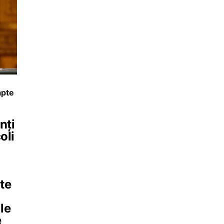
apte
nți
oli
te
le
e