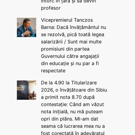
întorc în țară și să devin
profesor
Vicepremierul Tanczos
Barna: Dacă învățământul nu
se rezolvă, pică toată legea
salarizării / Sunt mai multe
promisiuni din partea
Guvernului către angajații
din educație și nu par a fi
respectate
De la 4.90 la Titularizare
2026, o învățătoare din Sibiu
a primit nota 8.70 după
contestație: Când am văzut
nota inițială, nu mă puteam
opri din plâns. Mi-am dat
seama că lucrarea mea nu a
fost corectată în adevăratul