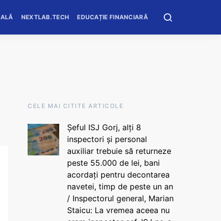
OALĂ
NEXTLAB.TECH
EDUCAȚIE FINANCIARĂ
CELE MAI CITITE ARTICOLE
Șeful ISJ Gorj, alți 8
inspectori și personal
auxiliar trebuie să returneze
peste 55.000 de lei, bani
acordați pentru decontarea
navetei, timp de peste un an
/ Inspectorul general, Marian
Staicu: La vremea aceea nu