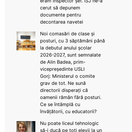
eram inspector șef. ISJ ne-a
cerut să depunem
documente pentru
decontarea navetei
Noi comasări de clase și
posturi, cu 3 săptămâni până
la debutul anului școlar
2026-2027, sunt semnalate
de Alin Badea, prim-
vicepreședinte USLI
Gorj: Ministerul o comite
grav de tot. Ne sună
directorii disperați că
oamenii rămân fără posturi.
Ce se întâmplă cu
învățătorii, cu educatorii?
Nu poate liceul tehnologic
să-i ducă pe toți elevii la un