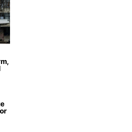
rm,
l
te
lor