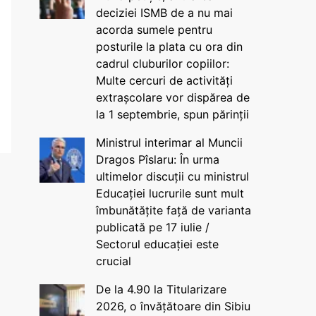
deciziei ISMB de a nu mai
acorda sumele pentru
posturile la plata cu ora din
cadrul cluburilor copiilor:
Multe cercuri de activități
extrașcolare vor dispărea de
la 1 septembrie, spun părinții
Ministrul interimar al Muncii
Dragos Pîslaru: În urma
ultimelor discuții cu ministrul
Educației lucrurile sunt mult
îmbunătățite față de varianta
publicată pe 17 iulie /
Sectorul educației este
crucial
De la 4.90 la Titularizare
2026, o învățătoare din Sibiu