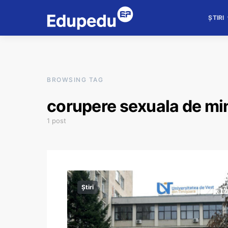
ȘTIRI
BROWSING TAG
corupere sexuala de mi
1 post
Știri