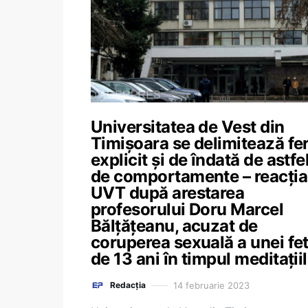
Universitatea de Vest din
Timișoara se delimitează fe
explicit și de îndată de astfe
de comportamente – reacția
UVT după arestarea
profesorului Doru Marcel
Bălțățeanu, acuzat de
coruperea sexuală a unei fe
de 13 ani în timpul meditații
14 februarie 2023
Redacția