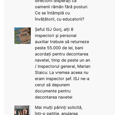
directorii disperați că
oamenii rămân fără posturi.
Ce se întâmplă cu
învățătorii, cu educatorii?
Șeful ISJ Gorj, alți 8
inspectori și personal
auxiliar trebuie să returneze
peste 55.000 de lei, bani
acordați pentru decontarea
navetei, timp de peste un an
/ Inspectorul general, Marian
Staicu: La vremea aceea nu
eram inspector șef. ISJ ne-a
cerut să depunem
documente pentru
decontarea navetei
Mai mulți părinți solicită,
într-o petiție, anularea