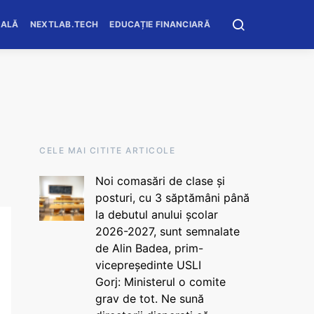
OALĂ
NEXTLAB.TECH
EDUCAȚIE FINANCIARĂ
CELE MAI CITITE ARTICOLE
Noi comasări de clase și
posturi, cu 3 săptămâni până
la debutul anului școlar
2026-2027, sunt semnalate
de Alin Badea, prim-
vicepreședinte USLI
Gorj: Ministerul o comite
grav de tot. Ne sună