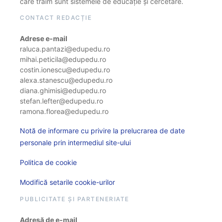
care trăim sunt sistemele de educație și cercetare.
CONTACT REDACȚIE
Adrese e-mail
raluca.pantazi@edupedu.ro
mihai.peticila@edupedu.ro
costin.ionescu@edupedu.ro
alexa.stanescu@edupedu.ro
diana.ghimisi@edupedu.ro
stefan.lefter@edupedu.ro
ramona.florea@edupedu.ro
Notă de informare cu privire la prelucrarea de date
personale prin intermediul site-ului
Politica de cookie
Modifică setarile cookie-urilor
PUBLICITATE ȘI PARTENERIATE
Adresă de e-mail