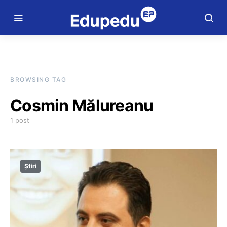
BROWSING TAG
Cosmin Mălureanu
1 post
Știri