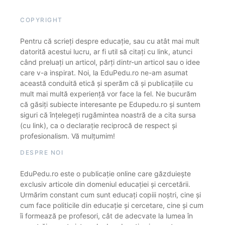
COPYRIGHT
Pentru că scrieți despre educație, sau cu atât mai mult
datorită acestui lucru, ar fi util să citați cu link, atunci
când preluați un articol, părți dintr-un articol sau o idee
care v-a inspirat. Noi, la EduPedu.ro ne-am asumat
această conduită etică și sperăm că și publicațiile cu
mult mai multă experiență vor face la fel. Ne bucurăm
că găsiți subiecte interesante pe Edupedu.ro și suntem
siguri că înțelegeți rugămintea noastră de a cita sursa
(cu link), ca o declarație reciprocă de respect și
profesionalism. Vă mulțumim!
DESPRE NOI
EduPedu.ro este o publicație online care găzduiește
exclusiv articole din domeniul educației și cercetării.
Urmărim constant cum sunt educați copiii noștri, cine și
cum face politicile din educație și cercetare, cine și cum
îi formează pe profesori, cât de adecvate la lumea în