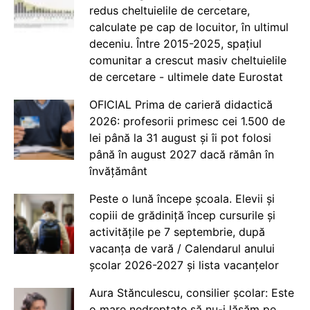
redus cheltuielile de cercetare,
calculate pe cap de locuitor, în ultimul
deceniu. Între 2015-2025, spațiul
comunitar a crescut masiv cheltuielile
de cercetare - ultimele date Eurostat
OFICIAL Prima de carieră didactică
2026: profesorii primesc cei 1.500 de
lei până la 31 august și îi pot folosi
până în august 2027 dacă rămân în
învățământ
Peste o lună începe școala. Elevii și
copiii de grădiniță încep cursurile și
activitățile pe 7 septembrie, după
vacanța de vară / Calendarul anului
școlar 2026-2027 și lista vacanțelor
Aura Stănculescu, consilier școlar: Este
o mare nedreptate să nu-i lăsăm pe