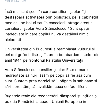
CELE MAI NOI
Încă mai sunt școli în care consilierii școlari își
desfășoară activitatea prin biblioteci, pe la cabinetul
medical, pe holuri sau în cancelarii, atrage atenția
consilierul școlar Aura Stănculescu / Sunt spații
inadecvate în care copilul nu va destăinui nimic
niciodată
Universitatea din București a reamplasat vulturul și
cei doi grifoni distruși în urma bombardamentelor din
anul 1944 pe frontonul Palatului Universității
Aura Stănculescu, consilier școlar: Este o mare
nedreptate să nu-i lăsăm pe copii să fie așa cum
sunt. Suntem prea dornici să îi băgăm în șabloane și
să-i corectăm, să invalidăm ceea ce fac diferit
Bugetele reale ale reconectării diasporei științifice și
poziția României la coada Uniunii Europene în