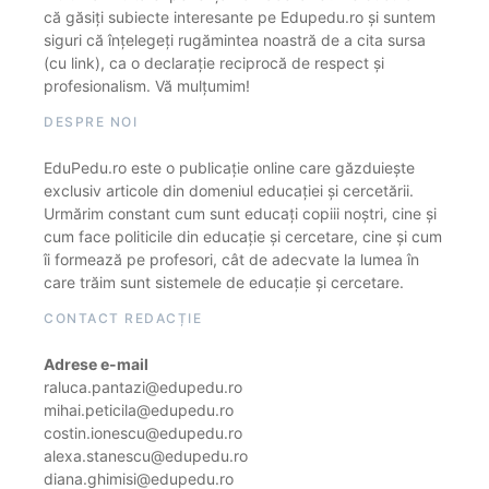
că găsiți subiecte interesante pe Edupedu.ro și suntem
siguri că înțelegeți rugămintea noastră de a cita sursa
(cu link), ca o declarație reciprocă de respect și
profesionalism. Vă mulțumim!
DESPRE NOI
EduPedu.ro este o publicație online care găzduiește
exclusiv articole din domeniul educației și cercetării.
Urmărim constant cum sunt educați copiii noștri, cine și
cum face politicile din educație și cercetare, cine și cum
îi formează pe profesori, cât de adecvate la lumea în
care trăim sunt sistemele de educație și cercetare.
CONTACT REDACȚIE
Adrese e-mail
raluca.pantazi@edupedu.ro
mihai.peticila@edupedu.ro
costin.ionescu@edupedu.ro
alexa.stanescu@edupedu.ro
diana.ghimisi@edupedu.ro