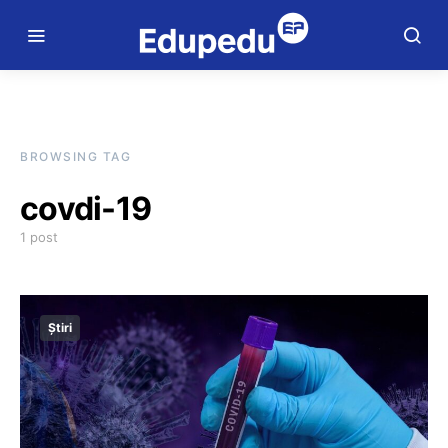
BROWSING TAG
covdi-19
1 post
Știri