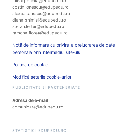
mihai.peticila@edupedu.ro
costin.ionescu@edupedu.ro
alexa.stanescu@edupedu.ro
diana.ghimisi@edupedu.ro
stefan.lefter@edupedu.ro
ramona.florea@edupedu.ro
Notă de informare cu privire la prelucrarea de date
personale prin intermediul site-ului
Politica de cookie
Modifică setarile cookie-urilor
PUBLICITATE ȘI PARTENERIATE
Adresă de e-mail
comunicare@edupedu.ro
STATISTICI EDUPEDU.RO