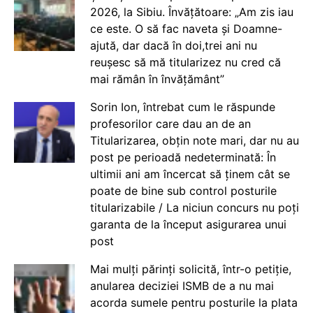
2026, la Sibiu. Învățătoare: „Am zis iau
ce este. O să fac naveta și Doamne-
ajută, dar dacă în doi,trei ani nu
reușesc să mă titularizez nu cred că
mai rămân în învățământ”
Sorin Ion, întrebat cum le răspunde
profesorilor care dau an de an
Titularizarea, obțin note mari, dar nu au
post pe perioadă nedeterminată: În
ultimii ani am încercat să ținem cât se
poate de bine sub control posturile
titularizabile / La niciun concurs nu poți
garanta de la început asigurarea unui
post
Mai mulți părinți solicită, într-o petiție,
anularea deciziei ISMB de a nu mai
acorda sumele pentru posturile la plata