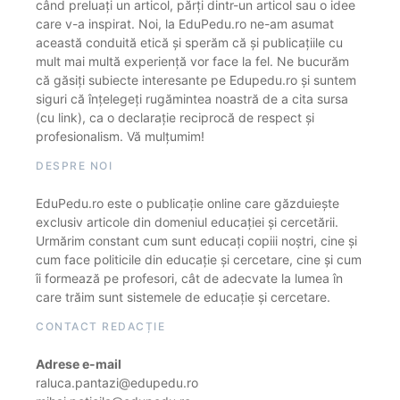
când preluați un articol, părți dintr-un articol sau o idee
care v-a inspirat. Noi, la EduPedu.ro ne-am asumat
această conduită etică și sperăm că și publicațiile cu
mult mai multă experiență vor face la fel. Ne bucurăm
că găsiți subiecte interesante pe Edupedu.ro și suntem
siguri că înțelegeți rugămintea noastră de a cita sursa
(cu link), ca o declarație reciprocă de respect și
profesionalism. Vă mulțumim!
DESPRE NOI
EduPedu.ro este o publicație online care găzduiește
exclusiv articole din domeniul educației și cercetării.
Urmărim constant cum sunt educați copiii noștri, cine și
cum face politicile din educație și cercetare, cine și cum
îi formează pe profesori, cât de adecvate la lumea în
care trăim sunt sistemele de educație și cercetare.
CONTACT REDACȚIE
Adrese e-mail
raluca.pantazi@edupedu.ro