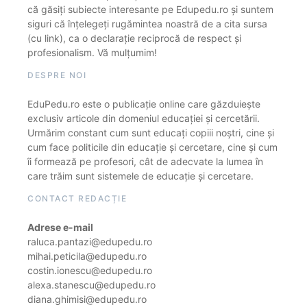
că găsiți subiecte interesante pe Edupedu.ro și suntem
siguri că înțelegeți rugămintea noastră de a cita sursa
(cu link), ca o declarație reciprocă de respect și
profesionalism. Vă mulțumim!
DESPRE NOI
EduPedu.ro este o publicație online care găzduiește
exclusiv articole din domeniul educației și cercetării.
Urmărim constant cum sunt educați copiii noștri, cine și
cum face politicile din educație și cercetare, cine și cum
îi formează pe profesori, cât de adecvate la lumea în
care trăim sunt sistemele de educație și cercetare.
CONTACT REDACȚIE
Adrese e-mail
raluca.pantazi@edupedu.ro
mihai.peticila@edupedu.ro
costin.ionescu@edupedu.ro
alexa.stanescu@edupedu.ro
diana.ghimisi@edupedu.ro