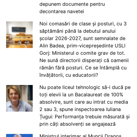
depunem documente pentru
decontarea navetei
Noi comasări de clase și posturi, cu 3
săptămâni până la debutul anului
școlar 2026-2027, sunt semnalate de
Alin Badea, prim-vicepreședinte USLI
Gorj: Ministerul o comite grav de tot.
Ne sună directorii disperați că oamenii
rămân fără posturi. Ce se întâmplă cu
învățătorii, cu educatorii?
Nu poate liceul tehnologic să-i ducă pe
toți elevii la un Bacalaureat de 100%
absolvire, sunt care au intrat cu media
2 sau 3, spune inspectoarea Iuliana
Țugui: Performanța trebuie măsurată și
prin câți absolvenți se angajează
Ministrul interimar al Muncii Dragos