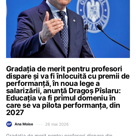
Gradația de merit pentru profesori
dispare și va fi înlocuită cu premii de
performanță, în noua lege a
salarizării, anunță Dragoș Pîslaru:
Educația va fi primul domeniu în
care se va pilota performanța, din
2027
26 mai 2026
Ana Moise
Gradația de merit pentru profesori dispare din