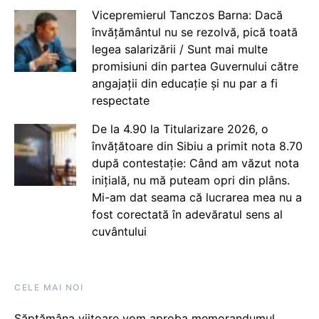
Vicepremierul Tanczos Barna: Dacă
învățământul nu se rezolvă, pică toată
legea salarizării / Sunt mai multe
promisiuni din partea Guvernului către
angajații din educație și nu par a fi
respectate
De la 4.90 la Titularizare 2026, o
învățătoare din Sibiu a primit nota 8.70
după contestație: Când am văzut nota
inițială, nu mă puteam opri din plâns.
Mi-am dat seama că lucrarea mea nu a
fost corectată în adevăratul sens al
cuvântului
CELE MAI NOI
Săptămâna viitoare vom aproba memorandumul