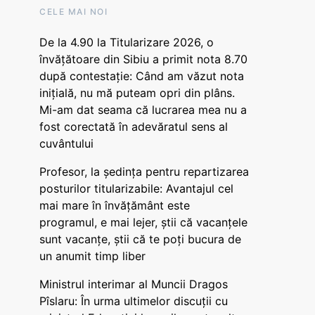
CELE MAI NOI
De la 4.90 la Titularizare 2026, o
învățătoare din Sibiu a primit nota 8.70
după contestație: Când am văzut nota
inițială, nu mă puteam opri din plâns.
Mi-am dat seama că lucrarea mea nu a
fost corectată în adevăratul sens al
cuvântului
Profesor, la ședința pentru repartizarea
posturilor titularizabile: Avantajul cel
mai mare în învățământ este
programul, e mai lejer, știi că vacanțele
sunt vacanţe, știi că te poți bucura de
un anumit timp liber
Ministrul interimar al Muncii Dragos
Pîslaru: În urma ultimelor discuții cu