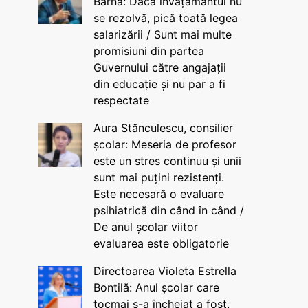
Barna: Dacă învățământul nu
se rezolvă, pică toată legea
salarizării / Sunt mai multe
promisiuni din partea
Guvernului către angajații
din educație și nu par a fi
respectate
Aura Stănculescu, consilier
școlar: Meseria de profesor
este un stres continuu și unii
sunt mai puțini rezistenți.
Este necesară o evaluare
psihiatrică din când în când /
De anul școlar viitor
evaluarea este obligatorie
Directoarea Violeta Estrella
Bontilă: Anul școlar care
tocmai s-a încheiat a fost,