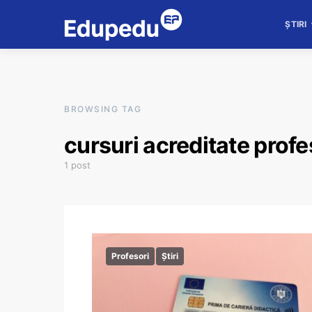
ȘTIRI
BROWSING TAG
cursuri acreditate profe
1 post
Profesori
Știri