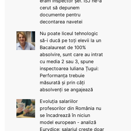
eram inspector șef. ISJ ne-a
cerut să depunem
documente pentru
decontarea navetei
Nu poate liceul tehnologic
să-i ducă pe toți elevii la un
Bacalaureat de 100%
absolvire, sunt care au intrat
cu media 2 sau 3, spune
inspectoarea Iuliana Țugui:
Performanța trebuie
măsurată și prin câți
absolvenți se angajează
Evoluția salariilor
profesorilor din România nu
se încadrează în niciun
model european - analiză
Eurydice: salariul crește doar