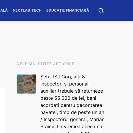
OALĂ
NEXTLAB.TECH
EDUCAȚIE FINANCIARĂ
CELE MAI CITITE ARTICOLE
Șeful ISJ Gorj, alți 8
inspectori și personal
auxiliar trebuie să returneze
peste 55.000 de lei, bani
acordați pentru decontarea
navetei, timp de peste un an
/ Inspectorul general, Marian
Staicu: La vremea aceea nu