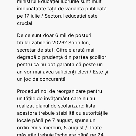
ministrul Educației lucrurile sunt mult
îmbunătățite față de varianta publicată
pe 17 iulie / Sectorul educației este
crucial
De ce sunt doar 6 mii de posturi
titularizabile în 2026? Sorin Ion,
secretar de stat: Cifrele arată mai
degrabă o prudență din partea școlilor
pentru că nu pot garanta că peste un
an vor mai avea suficienți elevi / Este și
un joc de concurență
Proceduri noi de reorganizare pentru
unitățile de învățământ care nu au
realizat planul de școlarizare: lista
acestora trebuie stabilită cu autoritățile
locale până pe 7 august, spune un
ordin emis miercuri, 5 august / Toate
măsurile trebuie încheiate până pe 24