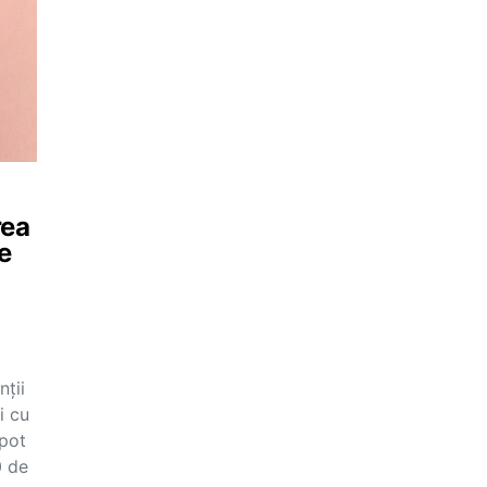
rea
e
nții
i cu
 pot
0 de