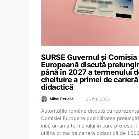
SURSE Guvernul și Comisia
Europeană discută prelungi
până în 2027 a termenului d
cheltuire a primei de carieră
didactică
26 mai 2026
Mihai Peticilă
Autoritățile române discută cu reprezenta
Comisiei Europene posibilitatea prelungiri
încă un an a termenului în care profesorii
utiliza prima de carieră didactică de 1.50