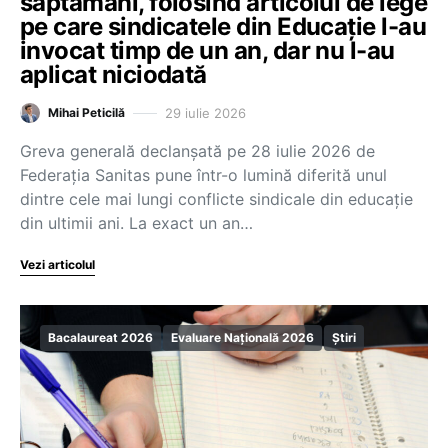
săptămâni, folosind articolul de lege
pe care sindicatele din Educație l-au
invocat timp de un an, dar nu l-au
aplicat niciodată
29 iulie 2026
Mihai Peticilă
Greva generală declanșată pe 28 iulie 2026 de
Federația Sanitas pune într-o lumină diferită unul
dintre cele mai lungi conflicte sindicale din educație
din ultimii ani. La exact un an…
Vezi articolul
Bacalaureat 2026
Evaluare Națională 2026
Știri