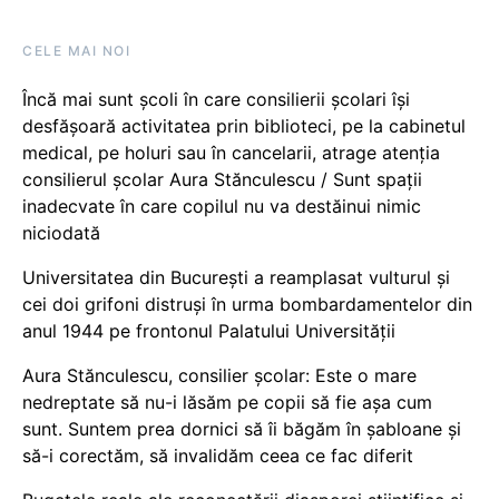
CELE MAI NOI
Încă mai sunt școli în care consilierii școlari își
desfășoară activitatea prin biblioteci, pe la cabinetul
medical, pe holuri sau în cancelarii, atrage atenția
consilierul școlar Aura Stănculescu / Sunt spații
inadecvate în care copilul nu va destăinui nimic
niciodată
Universitatea din București a reamplasat vulturul și
cei doi grifoni distruși în urma bombardamentelor din
anul 1944 pe frontonul Palatului Universității
Aura Stănculescu, consilier școlar: Este o mare
nedreptate să nu-i lăsăm pe copii să fie așa cum
sunt. Suntem prea dornici să îi băgăm în șabloane și
să-i corectăm, să invalidăm ceea ce fac diferit