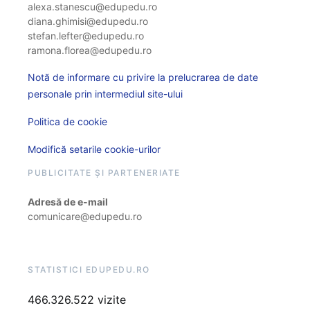
alexa.stanescu@edupedu.ro
diana.ghimisi@edupedu.ro
stefan.lefter@edupedu.ro
ramona.florea@edupedu.ro
Notă de informare cu privire la prelucrarea de date
personale prin intermediul site-ului
Politica de cookie
Modifică setarile cookie-urilor
PUBLICITATE ȘI PARTENERIATE
Adresă de e-mail
comunicare@edupedu.ro
STATISTICI EDUPEDU.RO
466.326.522 vizite