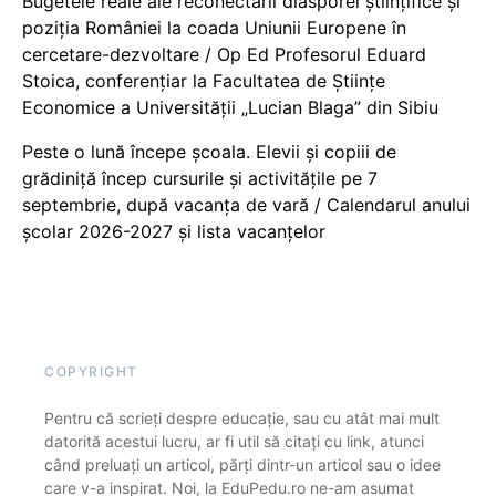
Bugetele reale ale reconectării diasporei științifice și
poziția României la coada Uniunii Europene în
cercetare-dezvoltare / Op Ed Profesorul Eduard
Stoica, conferențiar la Facultatea de Științe
Economice a Universității „Lucian Blaga” din Sibiu
Peste o lună începe școala. Elevii și copiii de
grădiniță încep cursurile și activitățile pe 7
septembrie, după vacanța de vară / Calendarul anului
școlar 2026-2027 și lista vacanțelor
COPYRIGHT
Pentru că scrieți despre educație, sau cu atât mai mult
datorită acestui lucru, ar fi util să citați cu link, atunci
când preluați un articol, părți dintr-un articol sau o idee
care v-a inspirat. Noi, la EduPedu.ro ne-am asumat