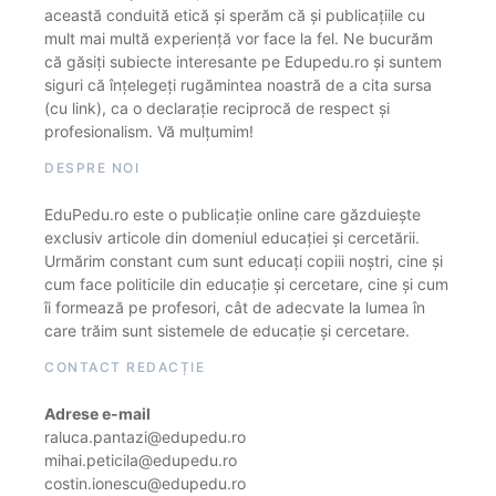
această conduită etică și sperăm că și publicațiile cu
mult mai multă experiență vor face la fel. Ne bucurăm
că găsiți subiecte interesante pe Edupedu.ro și suntem
siguri că înțelegeți rugămintea noastră de a cita sursa
(cu link), ca o declarație reciprocă de respect și
profesionalism. Vă mulțumim!
DESPRE NOI
EduPedu.ro este o publicație online care găzduiește
exclusiv articole din domeniul educației și cercetării.
Urmărim constant cum sunt educați copiii noștri, cine și
cum face politicile din educație și cercetare, cine și cum
îi formează pe profesori, cât de adecvate la lumea în
care trăim sunt sistemele de educație și cercetare.
CONTACT REDACȚIE
Adrese e-mail
raluca.pantazi@edupedu.ro
mihai.peticila@edupedu.ro
costin.ionescu@edupedu.ro