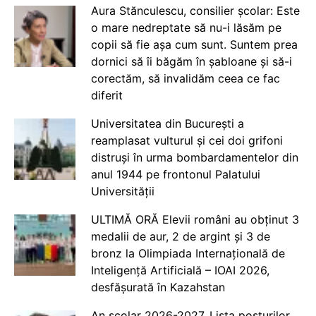
Aura Stănculescu, consilier școlar: Este
o mare nedreptate să nu-i lăsăm pe
copii să fie așa cum sunt. Suntem prea
dornici să îi băgăm în șabloane și să-i
corectăm, să invalidăm ceea ce fac
diferit
Universitatea din București a
reamplasat vulturul și cei doi grifoni
distruși în urma bombardamentelor din
anul 1944 pe frontonul Palatului
Universității
ULTIMĂ ORĂ Elevii români au obținut 3
medalii de aur, 2 de argint și 3 de
bronz la Olimpiada Internațională de
Inteligență Artificială – IOAI 2026,
desfășurată în Kazahstan
An școlar 2026-2027. Lista posturilor