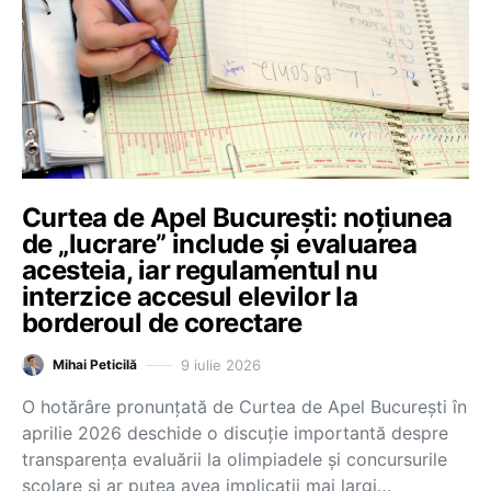
Curtea de Apel București: noțiunea
de „lucrare” include și evaluarea
acesteia, iar regulamentul nu
interzice accesul elevilor la
borderoul de corectare
9 iulie 2026
Mihai Peticilă
O hotărâre pronunțată de Curtea de Apel București în
aprilie 2026 deschide o discuție importantă despre
transparența evaluării la olimpiadele și concursurile
școlare și ar putea avea implicații mai largi…