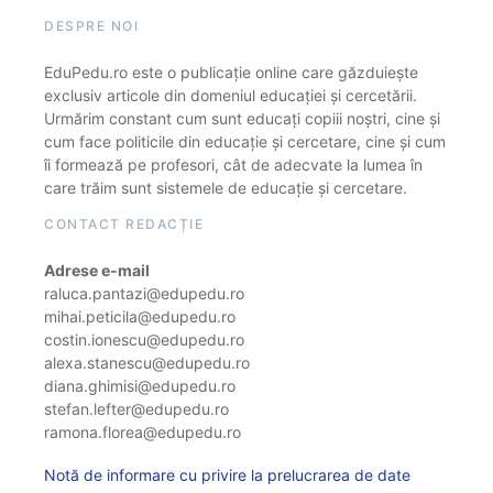
DESPRE NOI
EduPedu.ro este o publicație online care găzduiește
exclusiv articole din domeniul educației și cercetării.
Urmărim constant cum sunt educați copiii noștri, cine și
cum face politicile din educație și cercetare, cine și cum
îi formează pe profesori, cât de adecvate la lumea în
care trăim sunt sistemele de educație și cercetare.
CONTACT REDACȚIE
Adrese e-mail
raluca.pantazi@edupedu.ro
mihai.peticila@edupedu.ro
costin.ionescu@edupedu.ro
alexa.stanescu@edupedu.ro
diana.ghimisi@edupedu.ro
stefan.lefter@edupedu.ro
ramona.florea@edupedu.ro
Notă de informare cu privire la prelucrarea de date