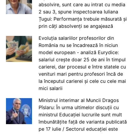
absolvire, sunt care au intrat cu media
2 sau 3, spune inspectoarea Iuliana
Țugui: Performanța trebuie măsurată și
prin câți absolvenți se angajează
Evoluția salariilor profesorilor din
România nu se încadrează în niciun
model european - analiză Eurydice:
salariul crește doar 25 de ani în timpul
carierei, dar procesul e între statele cu
venituri mari pentru profesori încă de
la începutul carierei și cele cu cele mai
mici salarii
Ministrul interimar al Muncii Dragos
Pîslaru: În urma ultimelor discuții cu
ministrul Educației lucrurile sunt mult
îmbunătățite față de varianta publicată
pe 17 iulie / Sectorul educației este