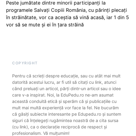
Peste jumătate dintre minorii participanți la
programele Salvați Copiii România, cu părinți plecați
în străinătate, vor ca aceștia să vină acasă, iar 1 din 5
vor să se mute și ei în țara străină
COPYRIGHT
Pentru că scrieți despre educație, sau cu atât mai mult
datorită acestui lucru, ar fi util să citați cu link, atunci
când preluați un articol, părți dintr-un articol sau o idee
care v-a inspirat. Noi, la EduPedu.ro ne-am asumat
această conduită etică și sperăm că și publicațiile cu
mult mai multă experiență vor face la fel. Ne bucurăm
că găsiți subiecte interesante pe Edupedu.ro și suntem
siguri că înțelegeți rugămintea noastră de a cita sursa
(cu link), ca o declarație reciprocă de respect și
profesionalism. Vă mulțumim!