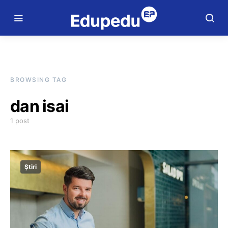
BROWSING TAG
dan isai
1 post
Știri