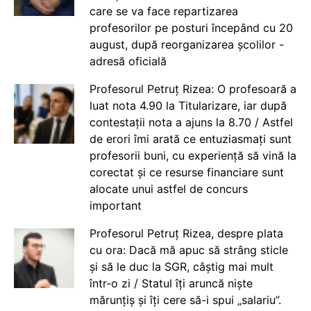
care se va face repartizarea
profesorilor pe posturi începând cu 20
august, după reorganizarea școlilor -
adresă oficială
Profesorul Petruț Rizea: O profesoară a
luat nota 4.90 la Titularizare, iar după
contestații nota a ajuns la 8.70 / Astfel
de erori îmi arată ce entuziasmați sunt
profesorii buni, cu experiență să vină la
corectat și ce resurse financiare sunt
alocate unui astfel de concurs
important
Profesorul Petruț Rizea, despre plata
cu ora: Dacă mă apuc să strâng sticle
și să le duc la SGR, câștig mai mult
într-o zi / Statul îți aruncă niște
mărunțiș și îți cere să-i spui „salariu”.