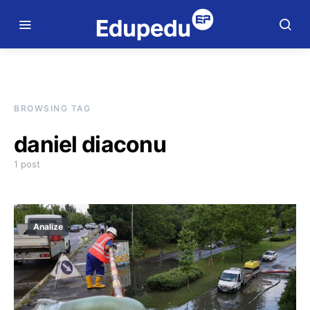
BROWSING TAG
daniel diaconu
1 post
Analize