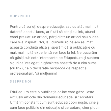
COPYRIGHT
Pentru că scrieți despre educație, sau cu atât mai mult
datorită acestui lucru, ar fi util să citați cu link, atunci
când preluați un articol, părți dintr-un articol sau o idee
care v-a inspirat. Noi, la EduPedu.ro ne-am asumat
această conduită etică și sperăm că și publicațiile cu
mult mai multă experiență vor face la fel. Ne bucurăm
că găsiți subiecte interesante pe Edupedu.ro și suntem
siguri că înțelegeți rugămintea noastră de a cita sursa
(cu link), ca o declarație reciprocă de respect și
profesionalism. Vă mulțumim!
DESPRE NOI
EduPedu.ro este o publicație online care găzduiește
exclusiv articole din domeniul educației și cercetării.
Urmărim constant cum sunt educați copiii noștri, cine și
cum face politicile din educație și cercetare, cine și cum