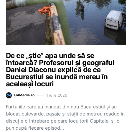
De ce „știe” apa unde să se
întoarcă? Profesorul și geograful
Daniel Diaconu explică de ce
Bucureștiul se inundă mereu în
aceleași locuri
1 iulie 2026
G4Media.ro
Furtunile care au inundat din nou Bucureștiul și au
blocat bulevarde, pasaje și stații de metrou readuc în
discuție o întrebare pe care locuitorii Capitalei și-o
pun după fiecare episod…