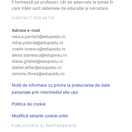
îi formează pe profesori, cât de adecvate la lumea în
care trăim sunt sistemele de educație și cercetare.
CONTACT REDACȚIE
Adrese e-mail
raluca.pantazi@edupedu.ro
mihai.peticila@edupedu.ro
costin.ionescu@edupedu.ro
alexa.stanescu@edupedu.ro
diana.ghimisi@edupedu.ro
stefan.lefter@edupedu.ro
ramona.florea@edupedu.ro
Notă de informare cu privire la prelucrarea de date
personale prin intermediul site-ului
Politica de cookie
Modifică setarile cookie-urilor
PUBLICITATE ȘI PARTENERIATE