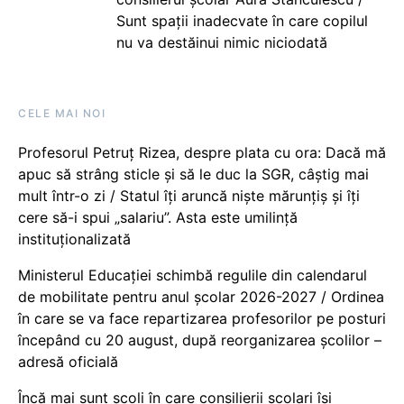
Sunt spații inadecvate în care copilul
nu va destăinui nimic niciodată
CELE MAI NOI
Profesorul Petruț Rizea, despre plata cu ora: Dacă mă
apuc să strâng sticle și să le duc la SGR, câștig mai
mult într-o zi / Statul îți aruncă niște mărunțiș și îți
cere să-i spui „salariu”. Asta este umilință
instituționalizată
Ministerul Educației schimbă regulile din calendarul
de mobilitate pentru anul școlar 2026-2027 / Ordinea
în care se va face repartizarea profesorilor pe posturi
începând cu 20 august, după reorganizarea școlilor –
adresă oficială
Încă mai sunt școli în care consilierii școlari își