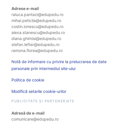
Adrese e-mail
raluca.pantazi@edupedu.ro
mihai.peticila@edupedu.ro
costin.ionescu@edupedu.ro
alexa.stanescu@edupedu.ro
diana.ghimisi@edupedu.ro
stefan.lefter@edupedu.ro
ramona.florea@edupedu.ro
Notă de informare cu privire la prelucrarea de date
personale prin intermediul site-ului
Politica de cookie
Modifică setarile cookie-urilor
PUBLICITATE ȘI PARTENERIATE
Adresă de e-mail
comunicare@edupedu.ro