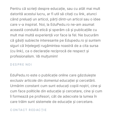
Pentru că scrieți despre educație, sau cu atât mai mult
datorită acestui lucru, ar fi util să citați cu link, atunci
când preluați un articol, părți dintr-un articol sau o idee
care v-a inspirat. Noi, la EduPedu.ro ne-am asumat
această conduită etică și sperăm că și publicațiile cu
mult mai multă experiență vor face la fel. Ne bucurăm
că găsiți subiecte interesante pe Edupedu.ro și suntem
siguri că înțelegeți rugămintea noastră de a cita sursa
(cu link), ca o declarație reciprocă de respect și
profesionalism. Vă mulțumim!
DESPRE NOI
EduPedu.ro este o publicație online care găzduiește
exclusiv articole din domeniul educației și cercetării.
Urmărim constant cum sunt educați copiii noștri, cine și
cum face politicile din educație și cercetare, cine și cum
îi formează pe profesori, cât de adecvate la lumea în
care trăim sunt sistemele de educație și cercetare.
CONTACT REDACȚIE