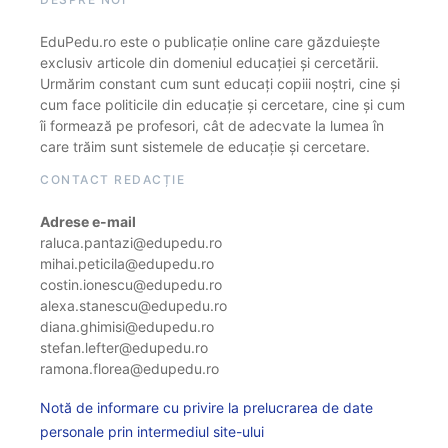
EduPedu.ro este o publicație online care găzduiește
exclusiv articole din domeniul educației și cercetării.
Urmărim constant cum sunt educați copiii noștri, cine și
cum face politicile din educație și cercetare, cine și cum
îi formează pe profesori, cât de adecvate la lumea în
care trăim sunt sistemele de educație și cercetare.
CONTACT REDACȚIE
Adrese e-mail
raluca.pantazi@edupedu.ro
mihai.peticila@edupedu.ro
costin.ionescu@edupedu.ro
alexa.stanescu@edupedu.ro
diana.ghimisi@edupedu.ro
stefan.lefter@edupedu.ro
ramona.florea@edupedu.ro
Notă de informare cu privire la prelucrarea de date
personale prin intermediul site-ului