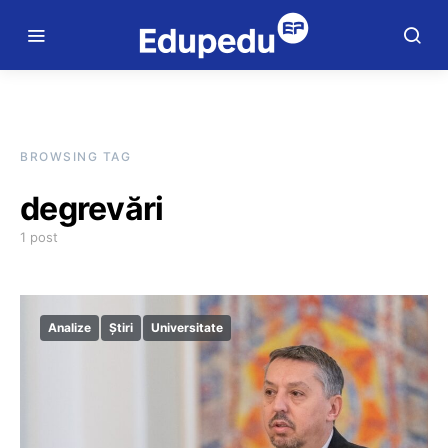
BROWSING TAG
degrevări
1 post
Analize
Știri
Universitate