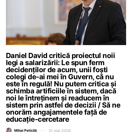
Daniel David critică proiectul noii
legi a salarizării: Le spun ferm
decidenților de acum, unii foști
colegi de-ai mei în Guvern, că nu
este în regulă! Nu putem critica și
schimba artificiile în sistem, dacă
noi le întreținem și readucem în
sistem prin astfel de decizii / Să ne
onorăm angajamentele față de
educație-cercetare
31 mai 2026
Mihai Peticilă