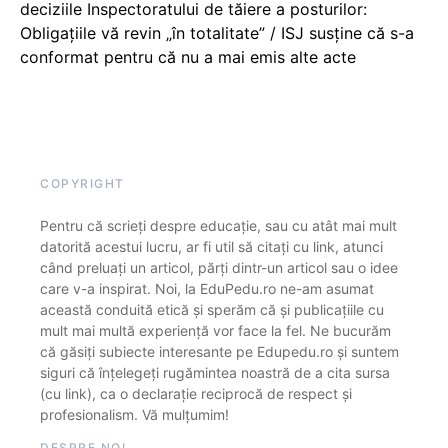
deciziile Inspectoratului de tăiere a posturilor:
Obligațiile vă revin „în totalitate” / ISJ susține că s-a
conformat pentru că nu a mai emis alte acte
COPYRIGHT
Pentru că scrieți despre educație, sau cu atât mai mult
datorită acestui lucru, ar fi util să citați cu link, atunci
când preluați un articol, părți dintr-un articol sau o idee
care v-a inspirat. Noi, la EduPedu.ro ne-am asumat
această conduită etică și sperăm că și publicațiile cu
mult mai multă experiență vor face la fel. Ne bucurăm
că găsiți subiecte interesante pe Edupedu.ro și suntem
siguri că înțelegeți rugămintea noastră de a cita sursa
(cu link), ca o declarație reciprocă de respect și
profesionalism. Vă mulțumim!
DESPRE NOI