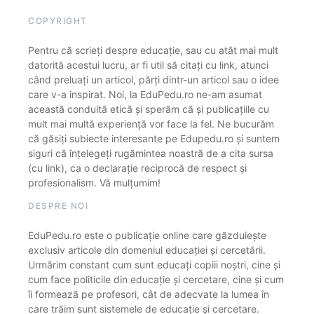
COPYRIGHT
Pentru că scrieți despre educație, sau cu atât mai mult
datorită acestui lucru, ar fi util să citați cu link, atunci
când preluați un articol, părți dintr-un articol sau o idee
care v-a inspirat. Noi, la EduPedu.ro ne-am asumat
această conduită etică și sperăm că și publicațiile cu
mult mai multă experiență vor face la fel. Ne bucurăm
că găsiți subiecte interesante pe Edupedu.ro și suntem
siguri că înțelegeți rugămintea noastră de a cita sursa
(cu link), ca o declarație reciprocă de respect și
profesionalism. Vă mulțumim!
DESPRE NOI
EduPedu.ro este o publicație online care găzduiește
exclusiv articole din domeniul educației și cercetării.
Urmărim constant cum sunt educați copiii noștri, cine și
cum face politicile din educație și cercetare, cine și cum
îi formează pe profesori, cât de adecvate la lumea în
care trăim sunt sistemele de educație și cercetare.