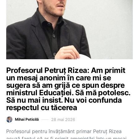
Profesorul Petruț Rizea: Am primit
un mesaj anonim în care mi se
sugera să am grijă ce spun despre
ministrul Educației. Să mă potolesc.
Să nu mai insist. Nu voi confunda
respectul cu tăcerea
28 mai 2026
Mihai Peticilă
Profesorul pentru învățământ primar Petruț Rizea
acuză faptul că ar fi primit amenințări într-un mesaj