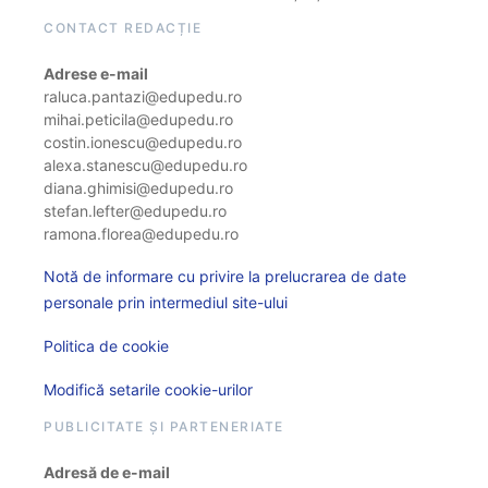
CONTACT REDACȚIE
Adrese e-mail
raluca.pantazi@edupedu.ro
mihai.peticila@edupedu.ro
costin.ionescu@edupedu.ro
alexa.stanescu@edupedu.ro
diana.ghimisi@edupedu.ro
stefan.lefter@edupedu.ro
ramona.florea@edupedu.ro
Notă de informare cu privire la prelucrarea de date
personale prin intermediul site-ului
Politica de cookie
Modifică setarile cookie-urilor
PUBLICITATE ȘI PARTENERIATE
Adresă de e-mail