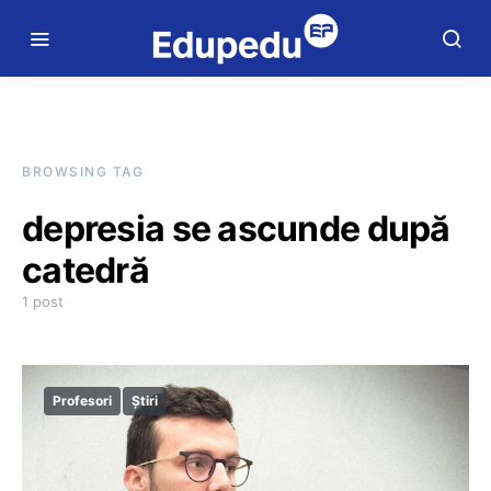
BROWSING TAG
depresia se ascunde după
catedră
1 post
Profesori
Știri