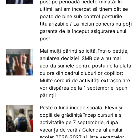
post pe perioadă nedeterminată: În
ultimii ani am încercat să ținem cât se
poate de bine sub control posturile
titularizabile / La niciun concurs nu poți
garanta de la început asigurarea unui
post
Mai mulți părinți solicită, într-o petiție,
anularea deciziei ISMB de a nu mai
acorda sumele pentru posturile la plata
cu ora din cadrul cluburilor copiilor:
Multe cercuri de activități extrașcolare
vor dispărea de la 1 septembrie, spun
părinții
Peste o lună începe școala. Elevii și
copiii de grădiniță încep cursurile și
activitățile pe 7 septembrie, după
vacanța de vară / Calendarul anului
școlar 2026-2027 și lista vacanțelor