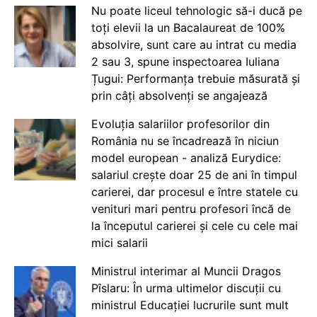
Nu poate liceul tehnologic să-i ducă pe
toți elevii la un Bacalaureat de 100%
absolvire, sunt care au intrat cu media
2 sau 3, spune inspectoarea Iuliana
Țugui: Performanța trebuie măsurată și
prin câți absolvenți se angajează
Evoluția salariilor profesorilor din
România nu se încadrează în niciun
model european - analiză Eurydice:
salariul crește doar 25 de ani în timpul
carierei, dar procesul e între statele cu
venituri mari pentru profesori încă de
la începutul carierei și cele cu cele mai
mici salarii
Ministrul interimar al Muncii Dragos
Pîslaru: În urma ultimelor discuții cu
ministrul Educației lucrurile sunt mult