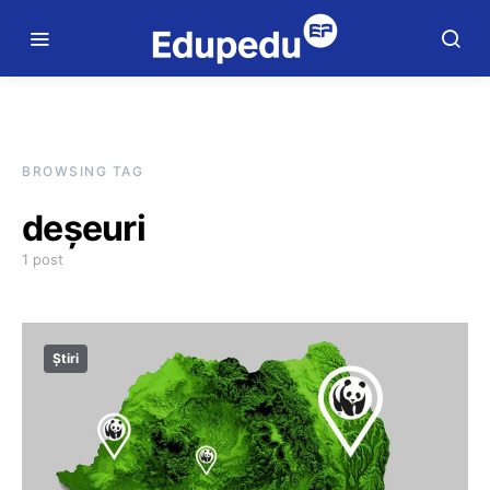
BROWSING TAG
deșeuri
1 post
Știri