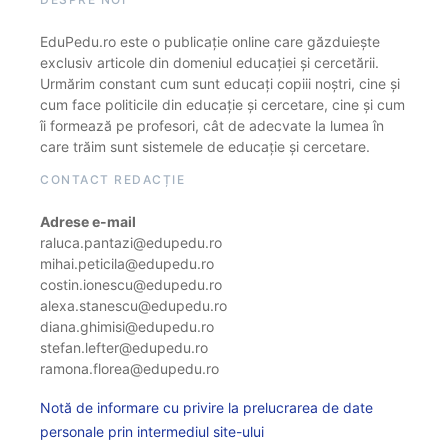
EduPedu.ro este o publicație online care găzduiește
exclusiv articole din domeniul educației și cercetării.
Urmărim constant cum sunt educați copiii noștri, cine și
cum face politicile din educație și cercetare, cine și cum
îi formează pe profesori, cât de adecvate la lumea în
care trăim sunt sistemele de educație și cercetare.
CONTACT REDACȚIE
Adrese e-mail
raluca.pantazi@edupedu.ro
mihai.peticila@edupedu.ro
costin.ionescu@edupedu.ro
alexa.stanescu@edupedu.ro
diana.ghimisi@edupedu.ro
stefan.lefter@edupedu.ro
ramona.florea@edupedu.ro
Notă de informare cu privire la prelucrarea de date
personale prin intermediul site-ului