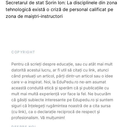
Secretarul de stat Sorin Ion: La disciplinele din zona
tehnologică există o criză de personal calificat pe
zona de maiștri-instructori
COPYRIGHT
Pentru că scrieți despre educație, sau cu atât mai mult
datorită acestui lucru, ar fi util să citați cu link, atunci
când preluați un articol, părți dintr-un articol sau o idee
care v-a inspirat. Noi, la EduPedu.ro ne-am asumat
această conduită etică și sperăm că și publicațiile cu
mult mai multă experiență vor face la fel. Ne bucurăm
că găsiți subiecte interesante pe Edupedu.ro și suntem
siguri că înțelegeți rugămintea noastră de a cita sursa
(cu link), ca o declarație reciprocă de respect și
profesionalism. Vă mulțumim!
DESPRE NOI