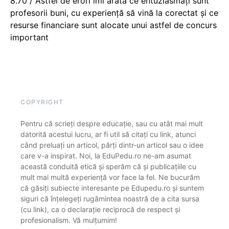
8.70 / Astfel de erori îmi arată ce entuziasmați sunt
profesorii buni, cu experiență să vină la corectat și ce
resurse financiare sunt alocate unui astfel de concurs
important
COPYRIGHT
Pentru că scrieți despre educație, sau cu atât mai mult
datorită acestui lucru, ar fi util să citați cu link, atunci
când preluați un articol, părți dintr-un articol sau o idee
care v-a inspirat. Noi, la EduPedu.ro ne-am asumat
această conduită etică și sperăm că și publicațiile cu
mult mai multă experiență vor face la fel. Ne bucurăm
că găsiți subiecte interesante pe Edupedu.ro și suntem
siguri că înțelegeți rugămintea noastră de a cita sursa
(cu link), ca o declarație reciprocă de respect și
profesionalism. Vă mulțumim!