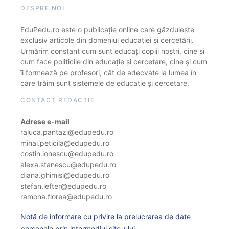
DESPRE NOI
EduPedu.ro este o publicație online care găzduiește
exclusiv articole din domeniul educației și cercetării.
Urmărim constant cum sunt educați copiii noștri, cine și
cum face politicile din educație și cercetare, cine și cum
îi formează pe profesori, cât de adecvate la lumea în
care trăim sunt sistemele de educație și cercetare.
CONTACT REDACȚIE
Adrese e-mail
raluca.pantazi@edupedu.ro
mihai.peticila@edupedu.ro
costin.ionescu@edupedu.ro
alexa.stanescu@edupedu.ro
diana.ghimisi@edupedu.ro
stefan.lefter@edupedu.ro
ramona.florea@edupedu.ro
Notă de informare cu privire la prelucrarea de date
personale prin intermediul site-ului