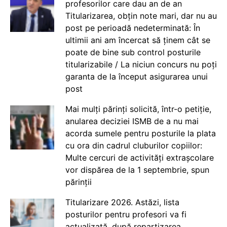
profesorilor care dau an de an
Titularizarea, obțin note mari, dar nu au
post pe perioadă nedeterminată: În
ultimii ani am încercat să ținem cât se
poate de bine sub control posturile
titularizabile / La niciun concurs nu poți
garanta de la început asigurarea unui
post
Mai mulți părinți solicită, într-o petiție,
anularea deciziei ISMB de a nu mai
acorda sumele pentru posturile la plata
cu ora din cadrul cluburilor copiilor:
Multe cercuri de activități extrașcolare
vor dispărea de la 1 septembrie, spun
părinții
Titularizare 2026. Astăzi, lista
posturilor pentru profesori va fi
actualizată, după repartizarea