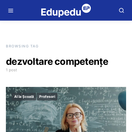
BROWSING TAG
dezvoltare competențe
1 post
AI la Școală
Profesori