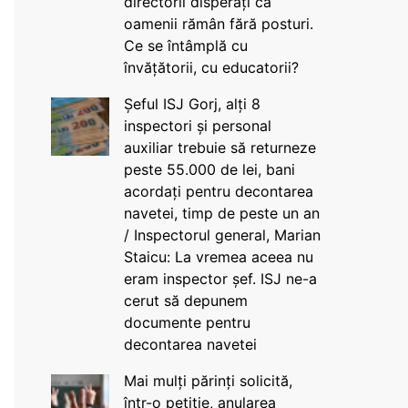
directorii disperați că
oamenii rămân fără posturi.
Ce se întâmplă cu
învățătorii, cu educatorii?
Șeful ISJ Gorj, alți 8
inspectori și personal
auxiliar trebuie să returneze
peste 55.000 de lei, bani
acordați pentru decontarea
navetei, timp de peste un an
/ Inspectorul general, Marian
Staicu: La vremea aceea nu
eram inspector șef. ISJ ne-a
cerut să depunem
documente pentru
decontarea navetei
Mai mulți părinți solicită,
într-o petiție, anularea