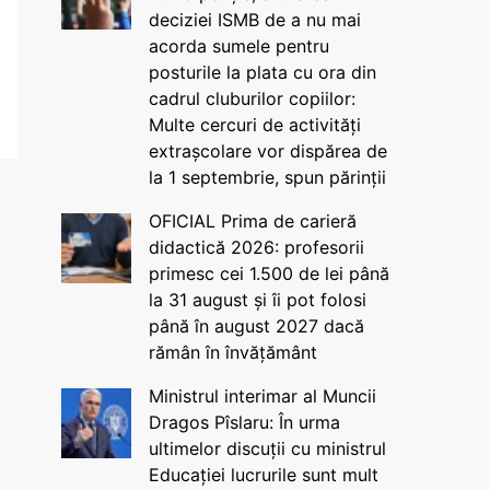
deciziei ISMB de a nu mai
acorda sumele pentru
posturile la plata cu ora din
cadrul cluburilor copiilor:
Multe cercuri de activități
extrașcolare vor dispărea de
la 1 septembrie, spun părinții
OFICIAL Prima de carieră
didactică 2026: profesorii
primesc cei 1.500 de lei până
la 31 august și îi pot folosi
până în august 2027 dacă
rămân în învățământ
Ministrul interimar al Muncii
Dragos Pîslaru: În urma
ultimelor discuții cu ministrul
Educației lucrurile sunt mult