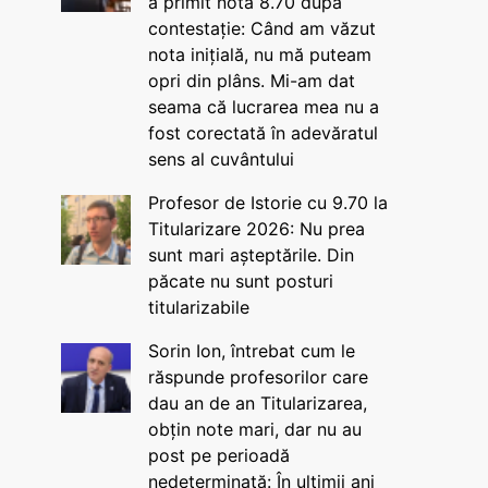
a primit nota 8.70 după
contestație: Când am văzut
nota inițială, nu mă puteam
opri din plâns. Mi-am dat
seama că lucrarea mea nu a
fost corectată în adevăratul
sens al cuvântului
Profesor de Istorie cu 9.70 la
Titularizare 2026: Nu prea
sunt mari așteptările. Din
păcate nu sunt posturi
titularizabile
Sorin Ion, întrebat cum le
răspunde profesorilor care
dau an de an Titularizarea,
obțin note mari, dar nu au
post pe perioadă
nedeterminată: În ultimii ani