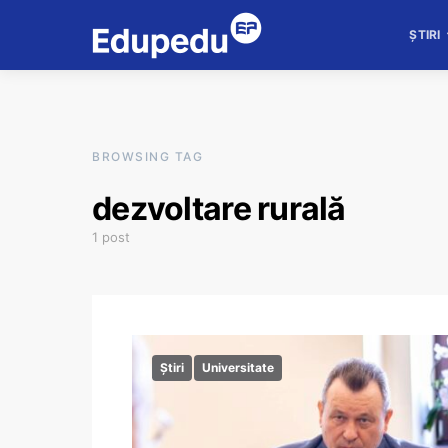
ȘTIRI
BROWSING TAG
dezvoltare rurală
1 post
Știri
Universitate