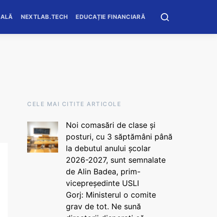
OALĂ
NEXTLAB.TECH
EDUCAȚIE FINANCIARĂ
CELE MAI CITITE ARTICOLE
Noi comasări de clase și
posturi, cu 3 săptămâni până
la debutul anului școlar
2026-2027, sunt semnalate
de Alin Badea, prim-
vicepreședinte USLI
Gorj: Ministerul o comite
grav de tot. Ne sună