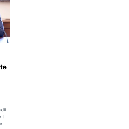
i
te
dii
it
în