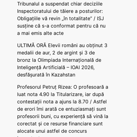
Tribunalul a suspendat chiar deciziile
Inspectoratului de tăiere a posturilor:
Obligațiile vă revin „în totalitate” / ISJ
susține că s-a conformat pentru că nu
a mai emis alte acte
ULTIMĂ ORĂ Elevii români au obținut 3
medalii de aur, 2 de argint și 3 de
bronz la Olimpiada Internațională de
Inteligență Artificială – IOAI 2026,
desfășurată în Kazahstan
Profesorul Petruț Rizea: O profesoară a
luat nota 4.90 la Titularizare, iar după
contestații nota a ajuns la 8.70 / Astfel
de erori îmi arată ce entuziasmați sunt
profesorii buni, cu experiență să vină la
corectat și ce resurse financiare sunt
alocate unui astfel de concurs