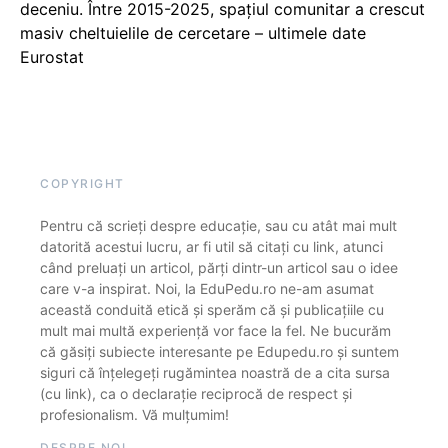
deceniu. Între 2015-2025, spațiul comunitar a crescut
masiv cheltuielile de cercetare – ultimele date
Eurostat
COPYRIGHT
Pentru că scrieți despre educație, sau cu atât mai mult
datorită acestui lucru, ar fi util să citați cu link, atunci
când preluați un articol, părți dintr-un articol sau o idee
care v-a inspirat. Noi, la EduPedu.ro ne-am asumat
această conduită etică și sperăm că și publicațiile cu
mult mai multă experiență vor face la fel. Ne bucurăm
că găsiți subiecte interesante pe Edupedu.ro și suntem
siguri că înțelegeți rugămintea noastră de a cita sursa
(cu link), ca o declarație reciprocă de respect și
profesionalism. Vă mulțumim!
DESPRE NOI