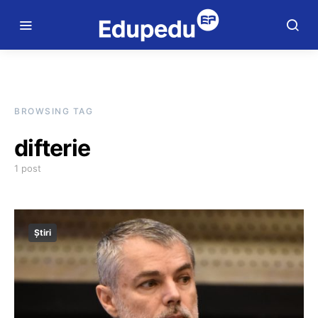
BROWSING TAG
difterie
1 post
Știri