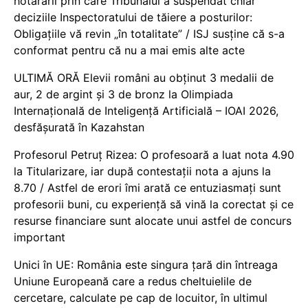
hotărârii prin care Tribunalul a suspendat chiar
deciziile Inspectoratului de tăiere a posturilor:
Obligațiile vă revin „în totalitate” / ISJ susține că s-a
conformat pentru că nu a mai emis alte acte
ULTIMĂ ORĂ Elevii români au obținut 3 medalii de
aur, 2 de argint și 3 de bronz la Olimpiada
Internațională de Inteligență Artificială – IOAI 2026,
desfășurată în Kazahstan
Profesorul Petruț Rizea: O profesoară a luat nota 4.90
la Titularizare, iar după contestații nota a ajuns la
8.70 / Astfel de erori îmi arată ce entuziasmați sunt
profesorii buni, cu experiență să vină la corectat și ce
resurse financiare sunt alocate unui astfel de concurs
important
Unici în UE: România este singura țară din întreaga
Uniune Europeană care a redus cheltuielile de
cercetare, calculate pe cap de locuitor, în ultimul