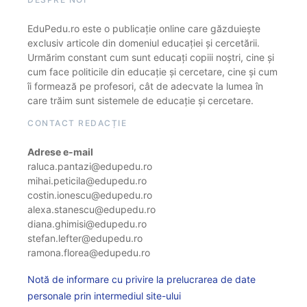
EduPedu.ro este o publicație online care găzduiește
exclusiv articole din domeniul educației și cercetării.
Urmărim constant cum sunt educați copiii noștri, cine și
cum face politicile din educație și cercetare, cine și cum
îi formează pe profesori, cât de adecvate la lumea în
care trăim sunt sistemele de educație și cercetare.
CONTACT REDACȚIE
Adrese e-mail
raluca.pantazi@edupedu.ro
mihai.peticila@edupedu.ro
costin.ionescu@edupedu.ro
alexa.stanescu@edupedu.ro
diana.ghimisi@edupedu.ro
stefan.lefter@edupedu.ro
ramona.florea@edupedu.ro
Notă de informare cu privire la prelucrarea de date
personale prin intermediul site-ului