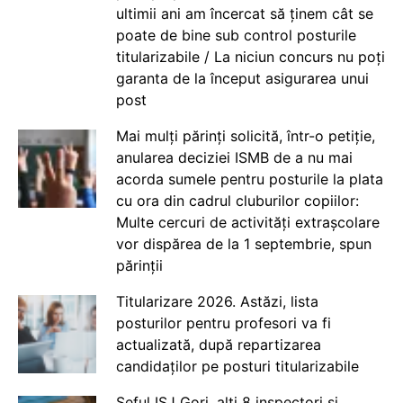
ultimii ani am încercat să ținem cât se
poate de bine sub control posturile
titularizabile / La niciun concurs nu poți
garanta de la început asigurarea unui
post
Mai mulți părinți solicită, într-o petiție,
anularea deciziei ISMB de a nu mai
acorda sumele pentru posturile la plata
cu ora din cadrul cluburilor copiilor:
Multe cercuri de activități extrașcolare
vor dispărea de la 1 septembrie, spun
părinții
Titularizare 2026. Astăzi, lista
posturilor pentru profesori va fi
actualizată, după repartizarea
candidaților pe posturi titularizabile
Șeful ISJ Gorj, alți 8 inspectori și