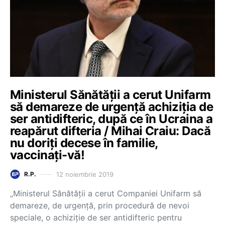
Ministerul Sănătății a cerut Unifarm
să demareze de urgență achiziția de
ser antidifteric, după ce în Ucraina a
reapărut difteria / Mihai Craiu: Dacă
nu doriți decese în familie,
vaccinați-vă!
12 noiembrie 2019
R.P.
„Ministerul Sănătăţii a cerut Companiei Unifarm să
demareze, de urgenţă, prin procedură de nevoi
speciale, o achiziţie de ser antidifteric pentru