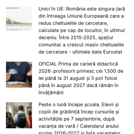
Unici în UE: România este singura țară
din întreaga Uniune Europeană care a
redus cheltuielile de cercetare,
calculate pe cap de locuitor, în ultimul
deceniu. Între 2015-2025, spațiul
comunitar a crescut masiv cheltuielile
de cercetare - ultimele date Eurostat
OFICIAL Prima de carieră didactică
2026: profesorii primesc cei 1.500 de
lei până la 31 august și îi pot folosi
până în august 2027 dacă rămân în
învățământ
Peste o lună începe școala. Elevii și
copiii de grădiniță încep cursurile și
activitățile pe 7 septembrie, după
vacanța de vară / Calendarul anului
școlar 2026-2027 și lista vacanțelor