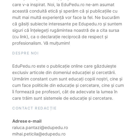
care v-a inspirat. Noi, la EduPedu.ro ne-am asumat
această conduită etică și sperăm că și publicațiile cu
mult mai multă experiență vor face la fel. Ne bucurăm
că găsiți subiecte interesante pe Edupedu.ro și suntem
siguri că înțelegeți rugămintea noastră de a cita sursa
(cu link), ca o declarație reciprocă de respect și
profesionalism. Vă mulțumim!
DESPRE NOI
EduPedu.ro este o publicație online care găzduiește
exclusiv articole din domeniul educației și cercetării.
Urmărim constant cum sunt educați copiii noștri, cine și
cum face politicile din educație și cercetare, cine și cum
îi formează pe profesori, cât de adecvate la lumea în
care trăim sunt sistemele de educație și cercetare.
CONTACT REDACȚIE
Adrese e-mail
raluca.pantazi@edupedu.ro
mihai.peticila@edupedu.ro