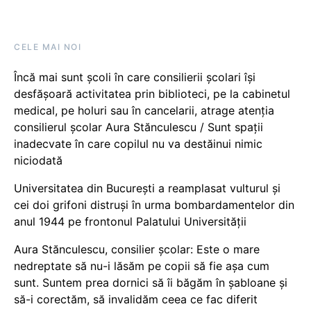
CELE MAI NOI
Încă mai sunt școli în care consilierii școlari își
desfășoară activitatea prin biblioteci, pe la cabinetul
medical, pe holuri sau în cancelarii, atrage atenția
consilierul școlar Aura Stănculescu / Sunt spații
inadecvate în care copilul nu va destăinui nimic
niciodată
Universitatea din București a reamplasat vulturul și
cei doi grifoni distruși în urma bombardamentelor din
anul 1944 pe frontonul Palatului Universității
Aura Stănculescu, consilier școlar: Este o mare
nedreptate să nu-i lăsăm pe copii să fie așa cum
sunt. Suntem prea dornici să îi băgăm în șabloane și
să-i corectăm, să invalidăm ceea ce fac diferit