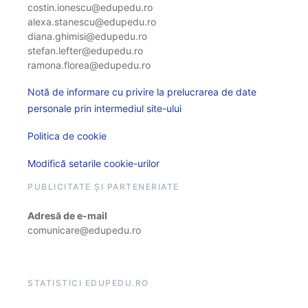
costin.ionescu@edupedu.ro
alexa.stanescu@edupedu.ro
diana.ghimisi@edupedu.ro
stefan.lefter@edupedu.ro
ramona.florea@edupedu.ro
Notă de informare cu privire la prelucrarea de date
personale prin intermediul site-ului
Politica de cookie
Modifică setarile cookie-urilor
PUBLICITATE ȘI PARTENERIATE
Adresă de e-mail
comunicare@edupedu.ro
STATISTICI EDUPEDU.RO