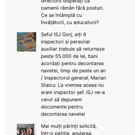
directorii disperați că
oamenii rămân fără posturi.
Ce se întâmplă cu
învățătorii, cu educatorii?
Șeful ISJ Gorj, alți 8
inspectori și personal
auxiliar trebuie să returneze
peste 55.000 de lei, bani
acordați pentru decontarea
navetei, timp de peste un an
/ Inspectorul general, Marian
Staicu: La vremea aceea nu
eram inspector șef. ISJ ne-a
cerut să depunem
documente pentru
decontarea navetei
Mai mulți părinți solicită,
într-o petiție, anularea