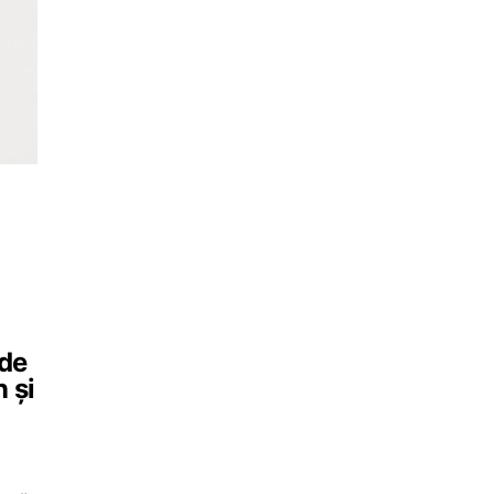
 de
n și