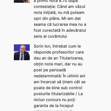
a primit nota 8.70 după
contestație: Când am văzut
nota inițială, nu mă puteam
opri din plâns. Mi-am dat
seama că lucrarea mea nu a
fost corectată în adevăratul
sens al cuvântului
Sorin Ion, întrebat cum le
răspunde profesorilor care
dau an de an Titularizarea,
obțin note mari, dar nu au
post pe perioadă
nedeterminată: În ultimii ani
am încercat să ținem cât se
poate de bine sub control
posturile titularizabile / La
niciun concurs nu poți
garanta de la început