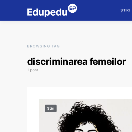
ȘTIRI
BROWSING TAG
discriminarea femeilor
1 post
Știri