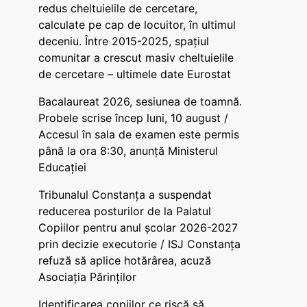
redus cheltuielile de cercetare,
calculate pe cap de locuitor, în ultimul
deceniu. Între 2015-2025, spațiul
comunitar a crescut masiv cheltuielile
de cercetare – ultimele date Eurostat
Bacalaureat 2026, sesiunea de toamnă.
Probele scrise încep luni, 10 august /
Accesul în sala de examen este permis
până la ora 8:30, anunță Ministerul
Educației
Tribunalul Constanța a suspendat
reducerea posturilor de la Palatul
Copiilor pentru anul școlar 2026-2027
prin decizie executorie / ISJ Constanța
refuză să aplice hotărârea, acuză
Asociația Părinților
Identificarea copiilor ce riscă să