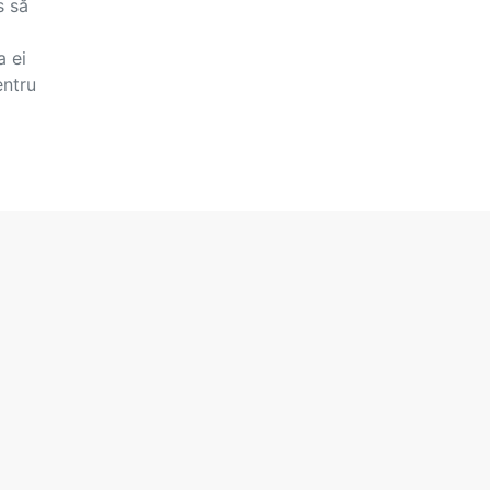
s să
a ei
entru