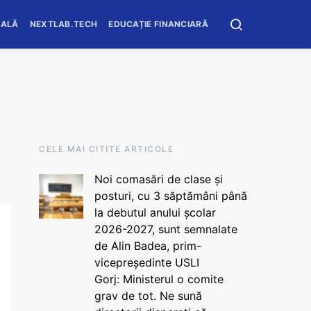
OALĂ
NEXTLAB.TECH
EDUCAȚIE FINANCIARĂ
CELE MAI CITITE ARTICOLE
Noi comasări de clase și
posturi, cu 3 săptămâni până
la debutul anului școlar
2026-2027, sunt semnalate
de Alin Badea, prim-
vicepreședinte USLI
Gorj: Ministerul o comite
grav de tot. Ne sună