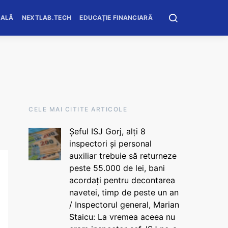
OALĂ
NEXTLAB.TECH
EDUCAȚIE FINANCIARĂ
CELE MAI CITITE ARTICOLE
Șeful ISJ Gorj, alți 8
inspectori și personal
auxiliar trebuie să returneze
peste 55.000 de lei, bani
acordați pentru decontarea
navetei, timp de peste un an
/ Inspectorul general, Marian
Staicu: La vremea aceea nu