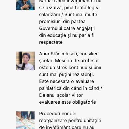
Barna: Dacă învățământul nu
se rezolvă, pică toată legea
salarizării / Sunt mai multe
promisiuni din partea
Guvernului către angajații
din educație și nu par a fi
respectate
Aura Stănculescu, consilier
școlar: Meseria de profesor
este un stres continuu și unii
sunt mai puțini rezistenți.
Este necesară o evaluare
psihiatrică din când în când /
De anul școlar viitor
evaluarea este obligatorie
Proceduri noi de
reorganizare pentru unitățile
de învățământ care nu au