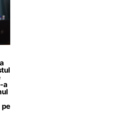
 a
stul
e
V-a
nul
 pe