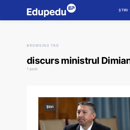
ȘTIRI
BROWSING TAG
discurs ministrul Dimia
1 post
Știri