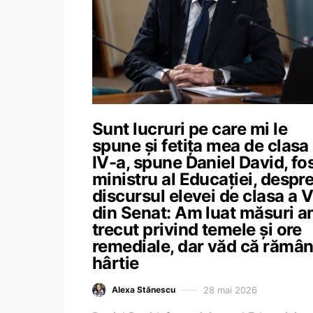
Sunt lucruri pe care mi le
spune și fetița mea de clasa
IV-a, spune Daniel David, fo
ministru al Educației, despr
discursul elevei de clasa a 
din Senat: Am luat măsuri a
trecut privind temele și ore
remediale, dar văd că rămân
hârtie
28 mai 2026
Alexa Stănescu