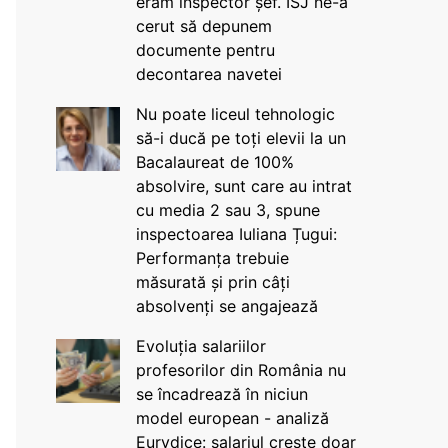
eram inspector șef. ISJ ne-a
cerut să depunem
documente pentru
decontarea navetei
Nu poate liceul tehnologic
să-i ducă pe toți elevii la un
Bacalaureat de 100%
absolvire, sunt care au intrat
cu media 2 sau 3, spune
inspectoarea Iuliana Țugui:
Performanța trebuie
măsurată și prin câți
absolvenți se angajează
Evoluția salariilor
profesorilor din România nu
se încadrează în niciun
model european - analiză
Eurydice: salariul crește doar