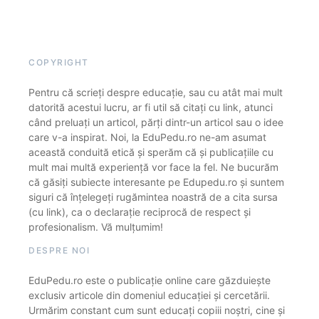
COPYRIGHT
Pentru că scrieți despre educație, sau cu atât mai mult
datorită acestui lucru, ar fi util să citați cu link, atunci
când preluați un articol, părți dintr-un articol sau o idee
care v-a inspirat. Noi, la EduPedu.ro ne-am asumat
această conduită etică și sperăm că și publicațiile cu
mult mai multă experiență vor face la fel. Ne bucurăm
că găsiți subiecte interesante pe Edupedu.ro și suntem
siguri că înțelegeți rugămintea noastră de a cita sursa
(cu link), ca o declarație reciprocă de respect și
profesionalism. Vă mulțumim!
DESPRE NOI
EduPedu.ro este o publicație online care găzduiește
exclusiv articole din domeniul educației și cercetării.
Urmărim constant cum sunt educați copiii noștri, cine și