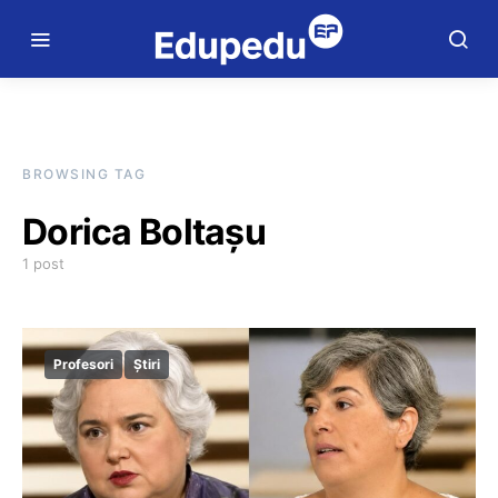
BROWSING TAG
Dorica Boltașu
1 post
Profesori
Știri