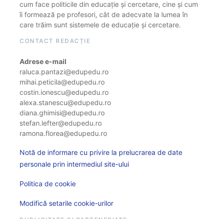
cum face politicile din educație și cercetare, cine și cum
îi formează pe profesori, cât de adecvate la lumea în
care trăim sunt sistemele de educație și cercetare.
CONTACT REDACȚIE
Adrese e-mail
raluca.pantazi@edupedu.ro
mihai.peticila@edupedu.ro
costin.ionescu@edupedu.ro
alexa.stanescu@edupedu.ro
diana.ghimisi@edupedu.ro
stefan.lefter@edupedu.ro
ramona.florea@edupedu.ro
Notă de informare cu privire la prelucrarea de date
personale prin intermediul site-ului
Politica de cookie
Modifică setarile cookie-urilor