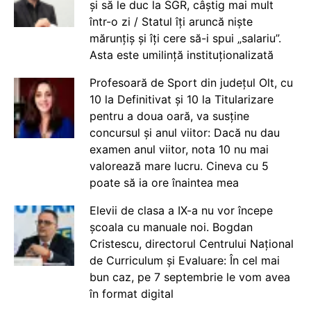
și să le duc la SGR, câștig mai mult
într-o zi / Statul îți aruncă niște
mărunțiș și îți cere să-i spui „salariu”.
Asta este umilință instituționalizată
Profesoară de Sport din județul Olt, cu
10 la Definitivat și 10 la Titularizare
pentru a doua oară, va susține
concursul și anul viitor: Dacă nu dau
examen anul viitor, nota 10 nu mai
valorează mare lucru. Cineva cu 5
poate să ia ore înaintea mea
Elevii de clasa a IX-a nu vor începe
școala cu manuale noi. Bogdan
Cristescu, directorul Centrului Național
de Curriculum și Evaluare: În cel mai
bun caz, pe 7 septembrie le vom avea
în format digital