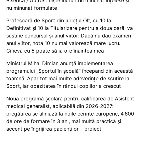
Biserică / Au fost niște lucruri nu minunat înțelese și
nu minunat formulate
Profesoară de Sport din județul Olt, cu 10 la
Definitivat și 10 la Titularizare pentru a doua oară, va
susține concursul și anul viitor: Dacă nu dau examen
anul viitor, nota 10 nu mai valorează mare lucru.
Cineva cu 5 poate să ia ore înaintea mea
Ministrul Mihai Dimian anunță implementarea
programului „Sportul în școală” începând din această
toamnă: Apar tot mai multe adeverințe de scutire la
Sport, iar obezitatea în rândul copiilor a crescut
Noua programă școlară pentru calificarea de Asistent
medical generalist, aplicabilă din 2026-2027:
pregătirea se aliniază la noile cerințe europene, 4.600
de ore de formare în 3 ani, mai multă practică și
accent pe îngrijirea pacienților – proiect